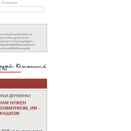
Підтримка
xwwm3vpg35wqgw28wlqpl2ltcvnh
6p2nlxhu56wwgjsyl3y7euzzjvf
nmawckajx7xr5wgdmnagn3j4gjv7x
23022AE8e888b8d9B1213846ecaC0
ckgc2hwuq43f29488vngvrejq4dq
ИЛЬЯ ДЕРЕВЯНКО
НАМ НУЖЕН
КОММУНИЗМ, ИМ -
ФАШИЗМ