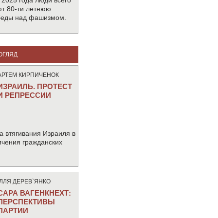
 2025 года люди всего
т 80-ти летнюю
беды над фашизмом.
ОГЛЯД
АРТЕМ КИРПИЧЕНОК
ИЗРАИЛЬ. ПРОТЕСТ
И РЕПРЕССИИ
а втягивания Израиля в
ичения гражданских
IЛЛЯ ДЕРЕВ`ЯНКО
САРА ВАГЕНКНЕХТ:
ПЕРСПЕКТИВЫ
ПАРТИИ