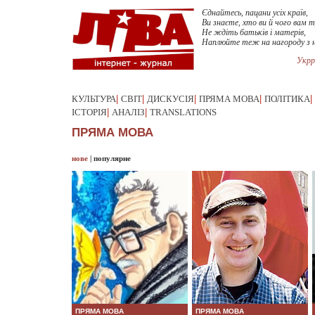
Єднайтесь, пацани усіх країв,
Ви знаєте, хто ви й чого вам т
Не ждіть батьків і матерів,
Наплюйте теж на нагороду з 
Укрр
КУЛЬТУРА
|
СВІТ
|
ДИСКУСІЯ
|
ПРЯМА МОВА
|
ПОЛІТИКА
|
ІСТОРІЯ
|
АНАЛІЗ
|
TRANSLATIONS
ПРЯМА МОВА
нове
|
популярне
ПРЯМА МОВА
ПРЯМА МОВА