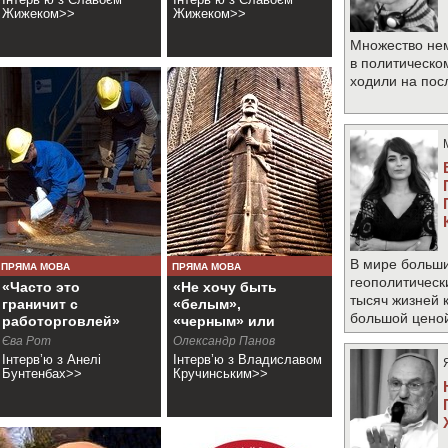
Жижеком>>
Жижеком>>
Множество не
в политическо
ходили на по
В мире больши
ПРЯМА МОВА
ПРЯМА МОВА
геополитическ
«Часто это
«Не хочу быть
тысяч жизней 
граничит с
«белым»,
большой цено
работорговлей»
«черным» или
«цветным»
Єва Рот
Олександр Панов
Інтерв’ю з Анелі
Інтерв’ю з Владиславом
Бунтенбах>>
Кручинським>>