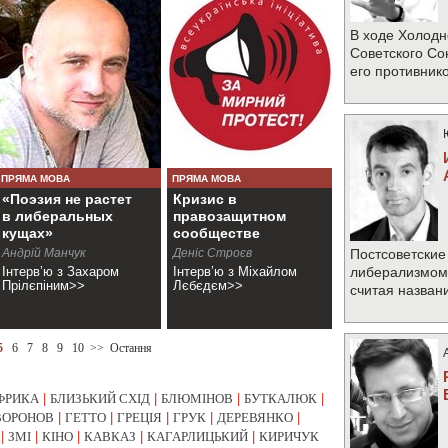
В ходе Холодн
Советского Со
его противник
ПРЯМА МОВА
ПРЯМА МОВА
«Поэзия не растет
Кризис в
в либеральных
правозащитном
кущах»
сообществе
Украины
Андрій Манчук
Деніс Строєв
Постсоветские
Інтерв’ю з Захаром
Інтерв’ю з Міхайлом
либерализмом 
Прілєпіним>>
Лєбєдєм>>
считая назван
5
6
7
8
9
10
>>
Остання
ФРИКА
|
БЛИЗЬКИЙ СХІД
|
БЛЮМІНОВ
|
БУТКАЛЮК
|
ВОРОНОВ
|
ГЕТТО
|
ГРЕЦІЯ
|
ГРУК
|
ДЕРЕВЯНКО
|
|
ЗМІ
|
КІНО
|
КАВКАЗ
|
КАГАРЛИЦЬКИЙ
|
КИРИЧУК