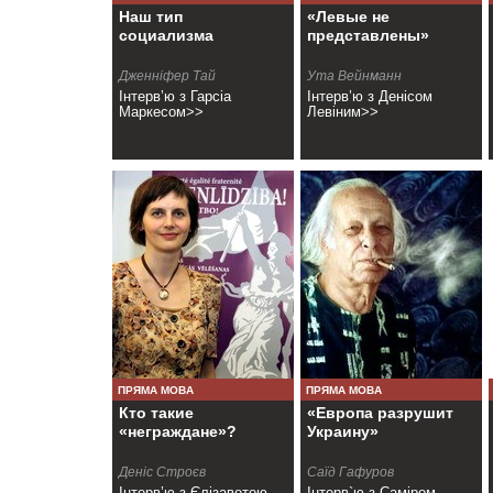
Наш тип
«Левые не
социализма
представлены»
Дженнiфер Тай
Ута Вейнманн
Інтерв’ю з Гарсiа
Інтерв’ю з Денісом
Маркесом>>
Левіним>>
ПРЯМА МОВА
ПРЯМА МОВА
Кто такие
«Европа разрушит
«неграждане»?
Украину»
Деніс Строєв
Саїд Гафуров
Інтерв’ю з Єлізаветою
Інтерв`ю з Саміром