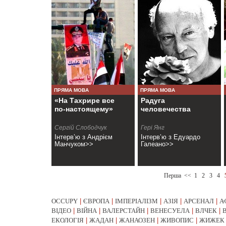
ПРЯМА МОВА
ПРЯМА МОВА
«На Тахрире все
Радуга
по-настоящему»
человечества
Сергій Слободчук
Гері Янг
Інтерв’ю з Андрієм
Інтерв’ю з Едуардо
Манчуком>>
Галеано>>
Перша
<<
1
2
3
4
OCCUPY
|
ЄВРОПА
|
ІМПЕРІАЛІЗМ
|
АЗІЯ
|
АРСЕНАЛ
|
А
ВІДЕО
|
ВІЙНА
|
ВАЛЕРСТАЙН
|
ВЕНЕСУЕЛА
|
ВЛЧЕК
|
ЕКОЛОГІЯ
|
ЖАДАН
|
ЖАНАОЗЕН
|
ЖИВОПИС
|
ЖИЖЕК