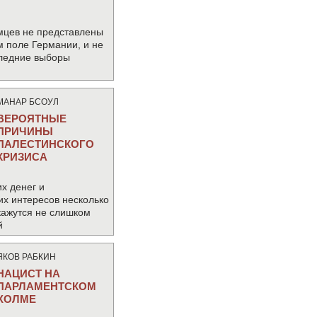
мцев не представлены
м поле Германии, и не
следние выборы
МАНАР БСОУЛ
ВЕРОЯТНЫЕ
ПРИЧИНЫ
ПАЛЕСТИНСКОГО
КРИЗИСА
х денег и
их интересов несколько
кажутся не слишком
й
ЯКОВ РАБКИН
НАЦИСТ НА
ПАРЛАМЕНТСКОМ
ХОЛМЕ