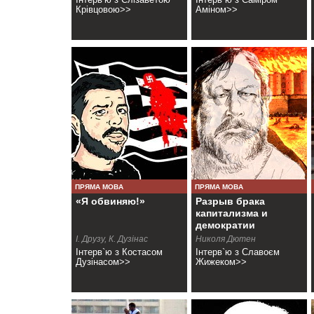
Крівцовою>>
Аміном>>
ПРЯМА МОВА
ПРЯМА МОВА
«Я обвиняю!»
Разрыв брака
капитализма и
демократии
І. Друзу, К. Дузінас
Николя Дютен
Інтерв`ю з Костасом
Інтерв`ю з Славоєм
Дузінасом>>
Жижеком>>