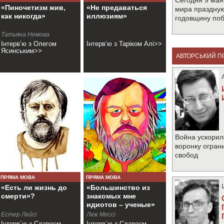
Сегодня 9 мая
«Пиночетизм жив,
«Не предаваться
мира праздную
как никогда»
иллюзиям»
годовщину по
Татьяна Немова
Інтерв’ю з Олегом
Інтерв’ю з Таріком Алі>>
Ясинським>>
АВТОРСЬКИЙ П
Война ускорил
воронку огран
свобод
ПРЯМА МОВА
ПРЯМА МОВА
«Есть ли жизнь до
«Большинство из
смерти»?
знакомых мне
идиотов – ученые»
Естер Лейсі
Люк Мессі
Інтерв`ю з Славоєм
Інтерв`ю з Славоєм