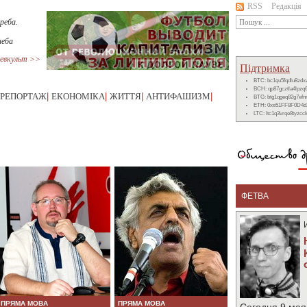
RSS
Редакція
реба.
неба
евкульт >>
Підтримка
BTC: bc1qu5fqdlu8zd
BCH: qp87gcztla4lpzq
РЕПОРТАЖ
|
ЕКОНОМІКА
|
ЖИТТЯ
|
АНТИФАШИЗМ
|
BTG: btg1qgeq82g7ef
ETH: 0xe51FF8F0D4d
LTC: ltc1q3vrqe8tyzc
ФЕТВА
ПРЯМА МОВА
ПРЯМА МОВА