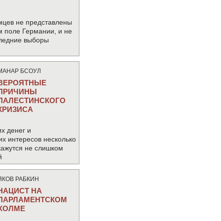
мцев не представлены
м поле Германии, и не
следние выборы
МАНАР БСОУЛ
ВЕРОЯТНЫЕ
ПРИЧИНЫ
ПАЛЕСТИНСКОГО
КРИЗИСА
х денег и
их интересов несколько
кажутся не слишком
й
ЯКОВ РАБКИН
НАЦИСТ НА
ПАРЛАМЕНТСКОМ
ХОЛМЕ