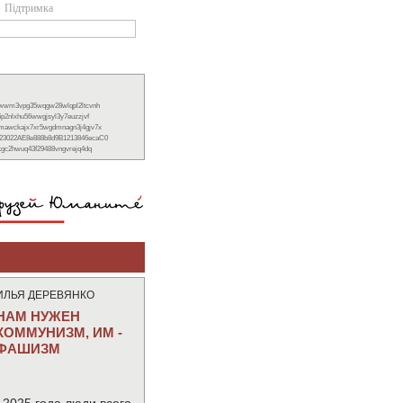
Підтримка
xwwm3vpg35wqgw28wlqpl2ltcvnh
6p2nlxhu56wwgjsyl3y7euzzjvf
nmawckajx7xr5wgdmnagn3j4gjv7x
23022AE8e888b8d9B1213846ecaC0
ckgc2hwuq43f29488vngvrejq4dq
ИЛЬЯ ДЕРЕВЯНКО
НАМ НУЖЕН
КОММУНИЗМ, ИМ -
ФАШИЗМ