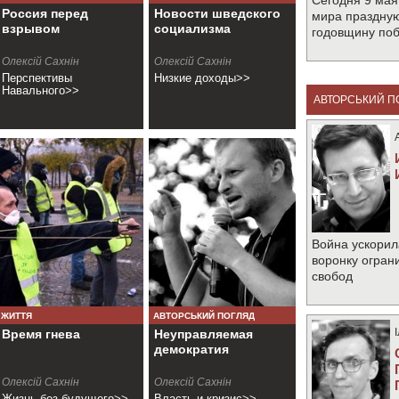
Сегодня 9 мая
Россия перед
Новости шведского
мира праздную
взрывом
социализма
годовщину по
Олексій Сахнін
Олексій Сахнін
Перспективы
Низкие доходы>>
Навального>>
АВТОРСЬКИЙ П
Война ускорил
воронку огран
свобод
ЖИТТЯ
АВТОРСЬКИЙ ПОГЛЯД
Время гнева
Неуправляемая
демократия
Олексій Сахнін
Олексій Сахнін
Жизнь без будущего>>
Власть и кризис>>