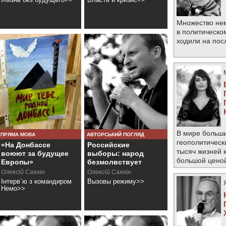
Множество не
в политическо
ходили на по
В мире больши
ПРЯМА МОВА
АВТОРСЬКИЙ ПОГЛЯД
геополитическ
«На Донбассе
Российские
тысяч жизней 
воюют за будущее
выборы: народ
большой цено
Европы»
безмолвствует
Олексій Сахнін
Олексій Сахнін
Інтерв`ю з командиром
Вызовы режиму>>
Немо>>