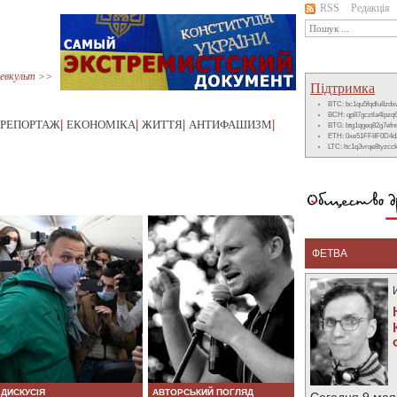
RSS
Редакція
евкульт >>
Підтримка
BTC: bc1qu5fqdlu8zd
BCH: qp87gcztla4lpzq
РЕПОРТАЖ
|
ЕКОНОМІКА
|
ЖИТТЯ
|
АНТИФАШИЗМ
|
BTG: btg1qgeq82g7ef
ETH: 0xe51FF8F0D4d
LTC: ltc1q3vrqe8tyzc
ФЕТВА
ДИСКУСІЯ
АВТОРСЬКИЙ ПОГЛЯД