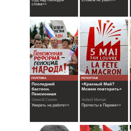
слова>>
ПОЛІТИКА
РЕПОРТАЖ
Последний
«Красный Май?
бастион.
Можем повторить»
Пенсионная
реформа в России
Олексій Сахнін
Андрiй Манчук
Умереть на работе>>
Протесты в Париже>>