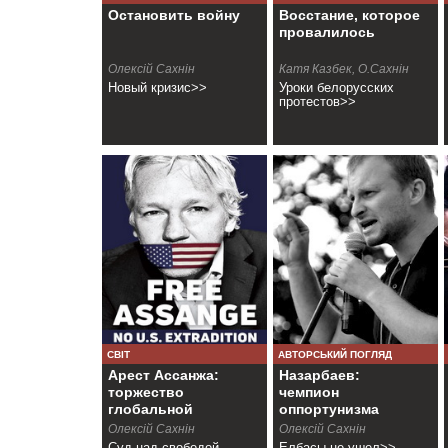
Остановить войну
Восстание, которое
провалилось
Олексій Сахнін
Катя Казбек, О.Сахнін
Новый кризис>>
Уроки белорусских
протестов>>
СВІТ
АВТОРСЬКИЙ ПОГЛЯД
Арест Ассанжа:
Назарбаев:
торжество
чемпион
глобальной
оппортунизма
реакции
Олексій Сахнін
Олексій Сахнін
Суд над свободой
Елбасы не ушел>>