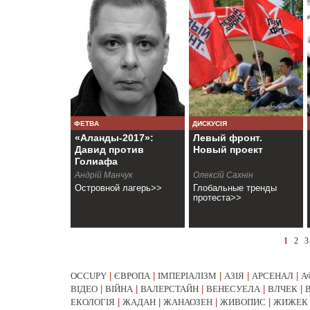
ФЕТВА
ДИСКУСІЯ
«Аланды-2017»:
Левый фронт.
Давид против
Новый проект
Голиафа
Андрій Манчук
Олексій Сахнін
Островной лагерь>>
Глобальные тренды
протеста>>
1
2
3
OCCUPY
|
ЄВРОПА
|
ІМПЕРІАЛІЗМ
|
АЗІЯ
|
АРСЕНАЛ
|
А
ВІДЕО
|
ВІЙНА
|
ВАЛЕРСТАЙН
|
ВЕНЕСУЕЛА
|
ВЛЧЕК
|
ЕКОЛОГІЯ
|
ЖАДАН
|
ЖАНАОЗЕН
|
ЖИВОПИС
|
ЖИЖЕК