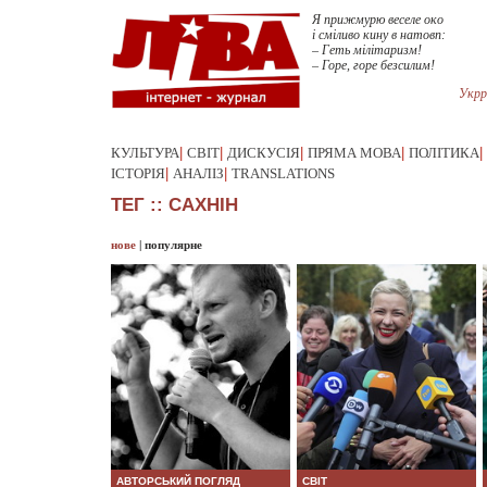
Я прижмурю веселе око
і сміливо кину в натовп:
– Геть мілітаризм!
– Горе, горе безсилим!
Укрр
КУЛЬТУРА
|
СВІТ
|
ДИСКУСІЯ
|
ПРЯМА МОВА
|
ПОЛІТИКА
|
ІСТОРІЯ
|
АНАЛІЗ
|
TRANSLATIONS
ТЕГ :: САХНІН
нове
|
популярне
АВТОРСЬКИЙ ПОГЛЯД
СВІТ