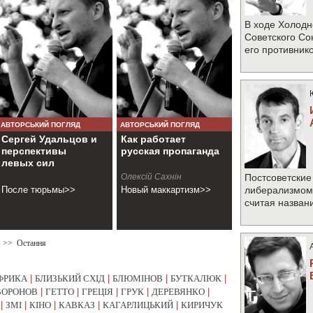
В ходе Холодн
Советского Со
его противник
АВТОРСЬКИЙ ПОГЛЯД
АВТОРСЬКИЙ ПОГЛЯД
Сергей Удальцов и
Как работает
перспективы
русская пропаганда
левых сил
Олексій Сахнін
Постсоветские
После тюрьмы>>
Новый маккартизм>>
либерализмом 
считая назван
>>
Остання
ФРИКА
|
БЛИЗЬКИЙ СХІД
|
БЛЮМІНОВ
|
БУТКАЛЮК
|
ВОРОНОВ
|
ГЕТТО
|
ГРЕЦІЯ
|
ГРУК
|
ДЕРЕВЯНКО
|
|
ЗМІ
|
КІНО
|
КАВКАЗ
|
КАГАРЛИЦЬКИЙ
|
КИРИЧУК