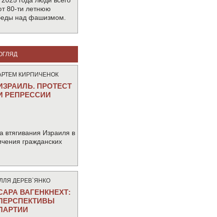
 2025 года люди всего
т 80-ти летнюю
беды над фашизмом.
ОГЛЯД
АРТЕМ КИРПИЧЕНОК
ИЗРАИЛЬ. ПРОТЕСТ
И РЕПРЕССИИ
а втягивания Израиля в
ичения гражданских
IЛЛЯ ДЕРЕВ`ЯНКО
САРА ВАГЕНКНЕХТ:
ПЕРСПЕКТИВЫ
ПАРТИИ