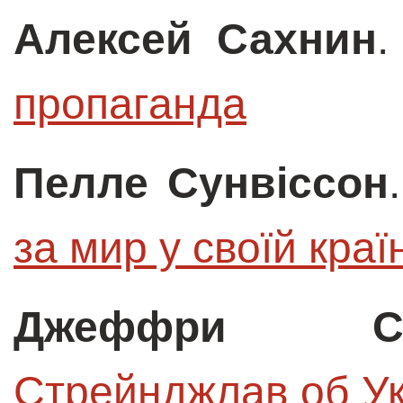
Алексей Сахнин
пропаганда
Пелле Сунвіссон
за мир у своїй краї
Джеффри Со
Стрейнджлав об У