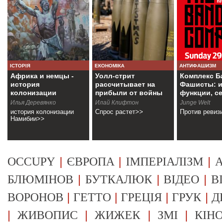
ІСТОРІЯ
ЕКОНОМІКА
АНТИФАШИЗМ
Африка и немцы -
Уолл-стрит
Комплекс Б
история
рассчитывает на
Фашисты: и
колонизации
прибыли от войны
функции, с
Намибии
Илья Деревянко
Илай Клифтон
Junge Welt
история колонизации
Спрос растет>>
Против ревиз
Намибии>>
|
|
|
OCCUPY
ЄВРОПА
ІМПЕРІАЛІЗМ
А
|
|
|
БЛЮМІНОВ
БУТКАЛЮК
ВІДЕО
В
|
|
|
|
ВОРОНОВ
ГЕТТО
ГРЕЦІЯ
ГРУК
Д
|
|
|
|
ЖИВОПИС
ЖИЖЕК
ЗМІ
КІН