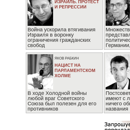
ИЗРАИЛЬ. ПРОТЕСТ
И РЕПРЕССИИ
Война ускорила втягивания
Множеств
Израиля в воронку
представ
ограничения гражданских
политиче
свобод
Германии,
последни
ЯКОВ РАБКИН
НАЦИСТ НА
ПАРЛАМЕНТСКОМ
ХОЛМЕ
В ходе Холодной войны
Постсове
любой враг Советского
имеют с 
Союза был полезен для его
ничего об
противников
названия