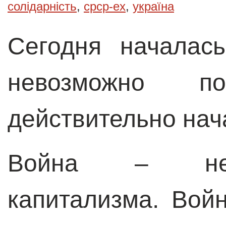
солідарність
,
срср-ex
,
україна
Сегодня началас
невозможно п
действительно нач
Война – неи
капитализма. Вой