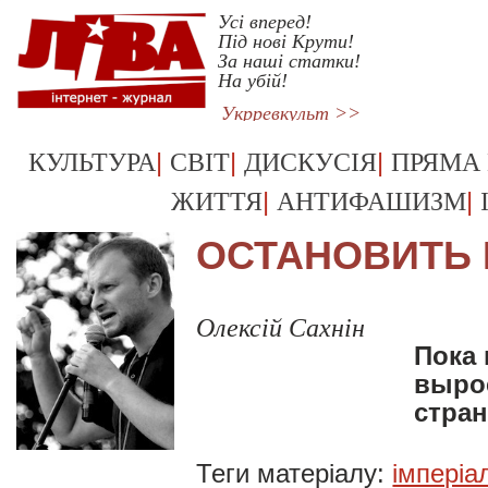
Усі вперед!
Під нові Крути!
За наші статки!
На убій!
Укрревкульт >>
|
|
|
КУЛЬТУРА
СВІТ
ДИСКУСІЯ
ПРЯМА
|
|
ЖИТТЯ
АНТИФАШИЗМ
ОСТАНОВИТЬ
Олексій Сахнін
Пока 
выро
стран
Теги матеріалу:
імперіа