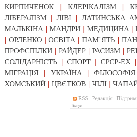
|
|
КИРПИЧЕНОК
КЛЕРІКАЛІЗМ
К
|
|
ЛІБЕРАЛІЗМ
ЛІВІ
ЛАТИНСЬКА А
|
|
|
МАЛЬКІНА
МАНДРИ
МЕДИЦИНА
|
|
|
|
ОРЛЕНКО
ОСВІТА
ПАМ`ЯТЬ
ПА
|
|
|
ПРОФСПІЛКИ
РАЙДЕР
РАСИЗМ
РЕ
|
|
СОЛІДАРНІСТЬ
СПОРТ
СРСР-EX
|
|
МІГРАЦІЯ
УКРАЇНА
ФІЛОСОФІЯ
|
|
|
ХОМСЬКИЙ
ЦВЄТКОВ
ЧІЛІ
ЧАПА
RSS
Редакція
Підтрим