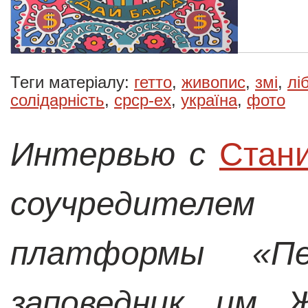
Теги матеріалу:
гетто
,
живопис
,
змі
,
лі
солідарність
,
срср-ex
,
україна
,
фото
Интервью с
Стан
соучредител
платформы «Пе
заповедник им 