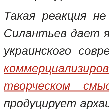
Такая реакция не
Силантьев дает 
украинского совр
коммерциализиров
творческом смы
продуцирует арха