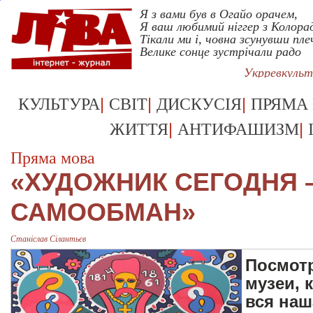
Я з вами був в Огайо орачем,
Я ваш любимий ніггер з Колора
Тікали ми і, човна зсунувши пле
Велике сонце зустрічали радо
Укрревкуль
|
|
|
КУЛЬТУРА
СВІТ
ДИСКУСІЯ
ПРЯМА
|
|
ЖИТТЯ
АНТИФАШИЗМ
Пряма мова
«ХУДОЖНИК СЕГОДНЯ 
САМООБМАН»
Станіслав Сілантьєв
Посмотр
музеи, 
вся наш