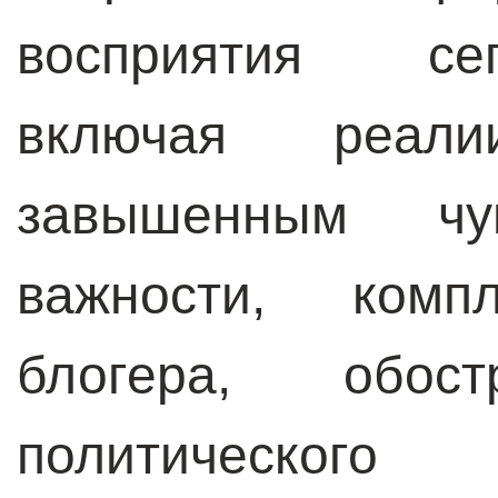
восприятия се
включая реал
завышенным чув
важности, компл
блогера, обос
политическог