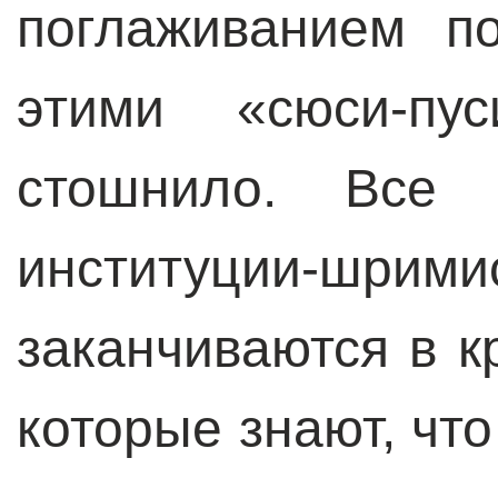
поглаживанием п
этими «сюси-пу
стошнило. Все 
институции-ш
заканчиваются в к
которые знают, что