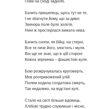
Поки на сході задніло.
Бачить пришелець, щось тут не те,
І не збагнути йому, що за диво:
Звечора поле було золоте,
Нині ж простерлася вижата нива.
Бачить снопи, як бійці, на стерні,
Все те пече його, злостить і муля.
Він ще не знає, що в цій стороні
Кожна зернинка – фашистові куля.
Бою розкручувалась круговерть,
Мов розтривожений улій.
Полем ходила солдатова смерть,
Так недалеко, на відстані кулі.
Стало на світі більше вдовиць.
Хлібові трудно служивши і чесно,