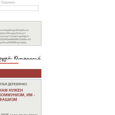
Підтримка
xwwm3vpg35wqgw28wlqpl2ltcvnh
6p2nlxhu56wwgjsyl3y7euzzjvf
nmawckajx7xr5wgdmnagn3j4gjv7x
23022AE8e888b8d9B1213846ecaC0
ckgc2hwuq43f29488vngvrejq4dq
ИЛЬЯ ДЕРЕВЯНКО
НАМ НУЖЕН
КОММУНИЗМ, ИМ -
ФАШИЗМ