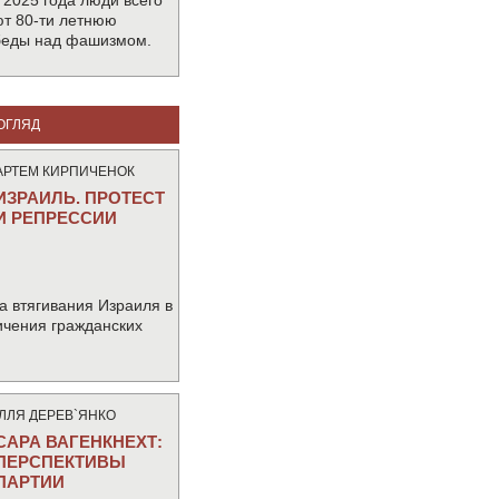
 2025 года люди всего
т 80-ти летнюю
беды над фашизмом.
ОГЛЯД
АРТЕМ КИРПИЧЕНОК
ИЗРАИЛЬ. ПРОТЕСТ
И РЕПРЕССИИ
а втягивания Израиля в
ичения гражданских
IЛЛЯ ДЕРЕВ`ЯНКО
САРА ВАГЕНКНЕХТ:
ПЕРСПЕКТИВЫ
ПАРТИИ