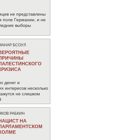
мцев не представлены
м поле Германии, и не
следние выборы
МАНАР БСОУЛ
ВЕРОЯТНЫЕ
ПРИЧИНЫ
ПАЛЕСТИНСКОГО
КРИЗИСА
х денег и
их интересов несколько
кажутся не слишком
й
ЯКОВ РАБКИН
НАЦИСТ НА
ПАРЛАМЕНТСКОМ
ХОЛМЕ