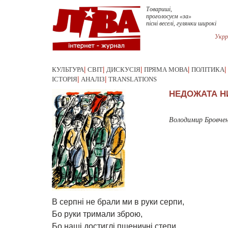
Товариші,
проголосуєм «за»
пісні веселі, гулянки широкі
Укрр
КУЛЬТУРА
|
СВІТ
|
ДИСКУСІЯ
|
ПРЯМА МОВА
|
ПОЛІТИКА
|
ІСТОРІЯ
|
АНАЛІЗ
|
TRANSLATIONS
НЕДОЖАТА Н
Володимир Бровче
В серпні не брали ми в руки серпи,
Бо руки тримали зброю,
Бо наші достиглі пшеничні степи