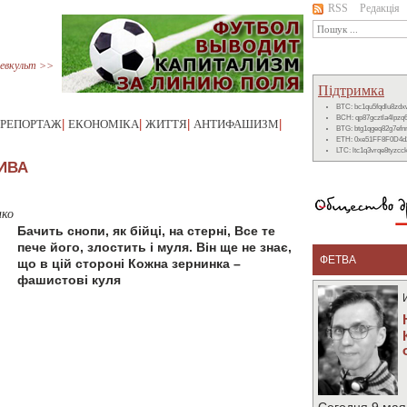
RSS
Редакція
евкульт >>
Підтримка
BTC: bc1qu5fqdlu8zd
BCH: qp87gcztla4lpzq
РЕПОРТАЖ
|
ЕКОНОМІКА
|
ЖИТТЯ
|
АНТИФАШИЗМ
|
BTG: btg1qgeq82g7ef
ETH: 0xe51FF8F0D4d
LTC: ltc1q3vrqe8tyzc
ИВА
нко
Бачить снопи, як бійці, на стерні, Все те
пече його, злостить і муля. Він ще не знає,
ФЕТВА
що в цій стороні Кожна зернинка –
фашистові куля