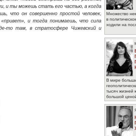
ни, и ты можешь стать его частью, а когда
ь, что он совершенно простой человек,
Множество не
в политическо
«привет», и тогда понимаешь, что сила
ходили на по
где-то там, в стратосфере Чижевский и
В мире больши
геополитическ
тысяч жизней 
большой цено