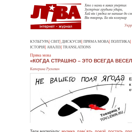
Хто з нами в лавах упертих
Зустрічає грудьми удари,
Хай він і рядка не напише до с
Він творець. Бо він комунар
Укрр
КУЛЬТУРА
|
СВІТ
|
ДИСКУСІЯ
|
ПРЯМА МОВА
|
ПОЛІТИКА
|
ІСТОРІЯ
|
АНАЛІЗ
|
TRANSLATIONS
Пряма мова
«КОГДА СТРАШНО – ЭТО ВСЕГДА ВЕСЕ
Катерина Рускевич
Е
к
с
Теги матеріалу:
музика
,
пам`ять
,
поезії
,
постать
,
про