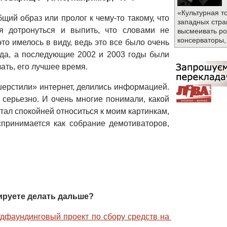
«Культурная т
щий образ или пролог к чему-то такому, что
западных стра
я дотронуться и выпить, что словами не
высмеивать ро
консерваторы,
это имелось в виду, ведь это все было очень
ода, а последующие 2002 и 2003 годы были
ть, его лучшее время.
«шерстили» интернет, делились информацией.
серьезно. И очень многие понимали, какой
стал спокойней относиться к моим картинкам,
принимается как собрание демотиваторов,
нируете делать дальше?
удфаундинговый проект по сбору средств на 