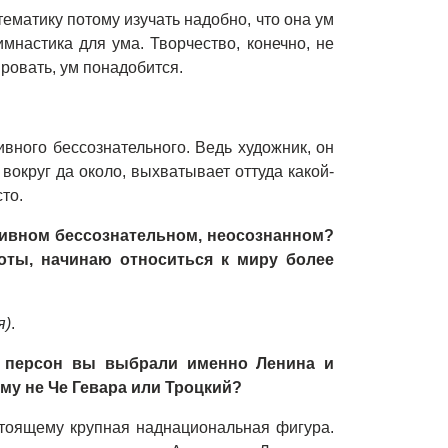
тематику потому изучать надобно, что она ум
имнастика для ума. Творчество, конечно, не
ировать, ум понадобится.
тивного бессознательного. Ведь художник, он
т вокруг да около, выхватывает оттуда какой-
то.
ктивном бессознательном, неосознанном?
оты, начинаю относиться к миру более
я)
.
х персон вы выбрали именно Ленина и
му не Че Гевара или Троцкий?
стоящему крупная наднациональная фигура.