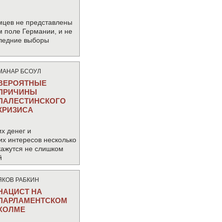
мцев не представлены
м поле Германии, и не
следние выборы
МАНАР БСОУЛ
ВЕРОЯТНЫЕ
ПРИЧИНЫ
ПАЛЕСТИНСКОГО
КРИЗИСА
х денег и
их интересов несколько
кажутся не слишком
й
ЯКОВ РАБКИН
НАЦИСТ НА
ПАРЛАМЕНТСКОМ
ХОЛМЕ