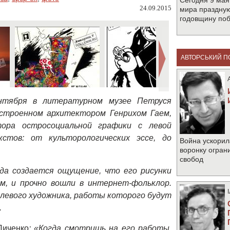
Сегодня 9 мая
24.09.2015
мира праздную
годовщину по
АВТОРСЬКИЙ П
нтября в литературном музее Петруся
построенном архитектором Генрихом Гаем,
ора остросоциальной графики с левой
стов: от культорологических эссе, до
Война ускорил
воронку огран
свобод
да создается ощущение, что его рисунки
, и прочно вошли в интернет-фольклор.
 левого художника, работы которого будут
.
Диченко
: «Когда смотришь на его работы,