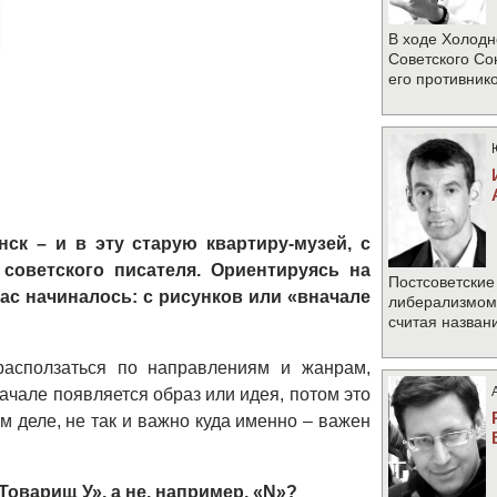
В ходе Холодн
Советского Со
его противник
ск – и в эту старую квартиру-музей, с
оветского писателя. Ориентируясь на
Постсоветские
 вас начиналось: с рисунков или «вначале
либерализмом 
считая назван
асползаться по направлениям и жанрам,
начале появляется образ или идея, потом это
ом деле, не так и важно куда именно – важен
оварищ У», а не, например, «N»?