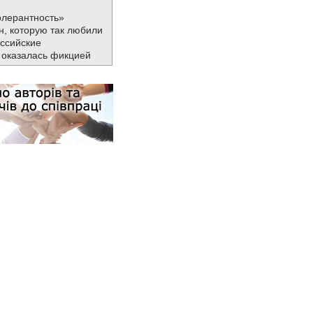
олерантность»
н, которую так любили
ссийские
 оказалась фикцией