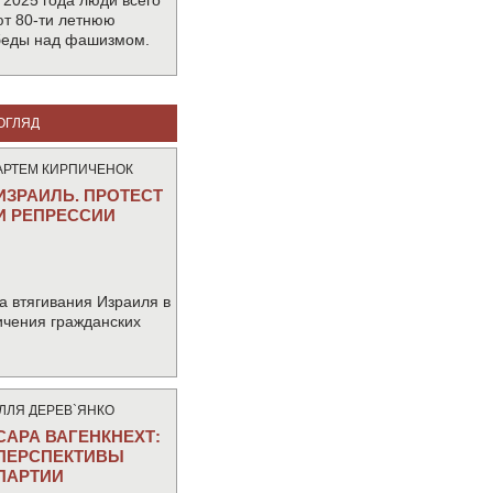
 2025 года люди всего
т 80-ти летнюю
беды над фашизмом.
ОГЛЯД
АРТЕМ КИРПИЧЕНОК
ИЗРАИЛЬ. ПРОТЕСТ
И РЕПРЕССИИ
а втягивания Израиля в
ичения гражданских
IЛЛЯ ДЕРЕВ`ЯНКО
САРА ВАГЕНКНЕХТ:
ПЕРСПЕКТИВЫ
ПАРТИИ