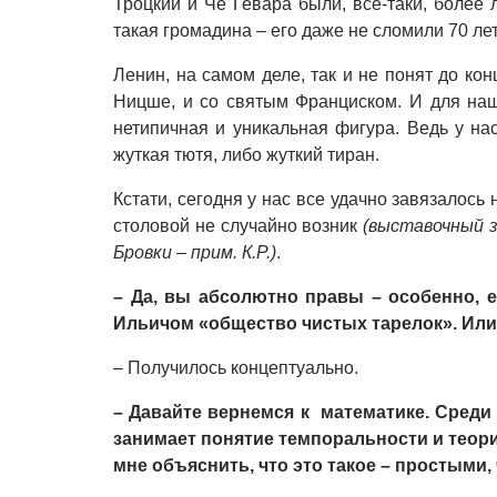
Троцкий и Че Гевара были, все-таки, более
такая громадина – его даже не сломили 70 л
Ленин, на самом деле, так и не понят до кон
Ницше, и со святым Франциском. И для на
нетипичная и уникальная фигура. Ведь у нас
жуткая тютя, либо жуткий тиран.
Кстати, сегодня у нас все удачно завязалось
столовой не случайно возник
(выставочный 
Бровки – прим. К.Р.)
.
– Да, вы абсолютно правы – особенно,
Ильичом «общество чистых тарелок». Или 
– Получилось концептуально.
– Давайте вернемся к математике. Среди
занимает понятие темпоральности и теор
мне объяснить, что это такое – простыми