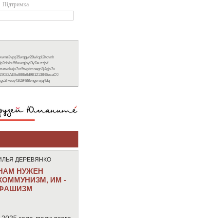
Підтримка
xwwm3vpg35wqgw28wlqpl2ltcvnh
6p2nlxhu56wwgjsyl3y7euzzjvf
nmawckajx7xr5wgdmnagn3j4gjv7x
23022AE8e888b8d9B1213846ecaC0
ckgc2hwuq43f29488vngvrejq4dq
ИЛЬЯ ДЕРЕВЯНКО
НАМ НУЖЕН
КОММУНИЗМ, ИМ -
ФАШИЗМ