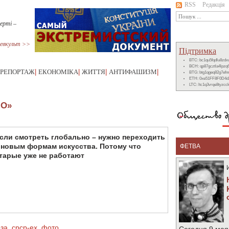
RSS
Редакція
мерті –
евкульт >>
Підтримка
BTC: bc1qu5fqdlu8zd
BCH: qp87gcztla4lpzq
РЕПОРТАЖ
|
ЕКОНОМІКА
|
ЖИТТЯ
|
АНТИФАШИЗМ
|
BTG: btg1qgeq82g7ef
ETH: 0xe51FF8F0D4d
LTC: ltc1q3vrqe8tyzc
ЛО»
сли смотреть глобально – нужно переходить
 новым формам искусства. Потому что
ФЕТВА
тарые уже не работают
за
,
срср-ex
,
фото