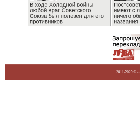
В ходе Холодной войны
Постсове
любой враг Советского
имеют с 
Союза был полезен для его
ничего об
противников
названия
2011-2020 © -