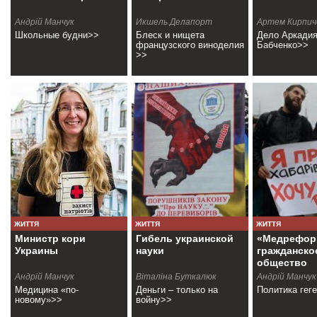
Андрій Манчук
Икшель Делапорт
Артем Кирпич
Школьные будни>>
Блеск и нищета
Дело Аркади
французского виноделия
Бабченко>>
>>
ЖИТТЯ
ЖИТТЯ
ЖИТТЯ
Министр кори
Гибель украинской
«Медрефор
Украины
науки
гражданско
общество
Андрій Манчук
Віталіна Буткалюк
Андрій Манчук
Медицина «по-
Деньги – только на
Политика гег
новому»>>
войну>>