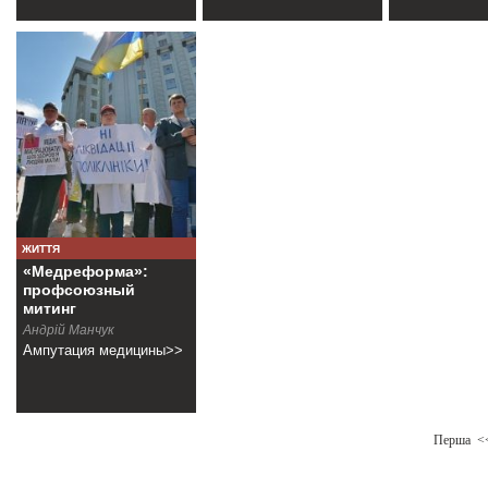
ЖИТТЯ
«Медреформа»:
профсоюзный
митинг
Андрій Манчук
Ампутация медицины>>
Перша
<