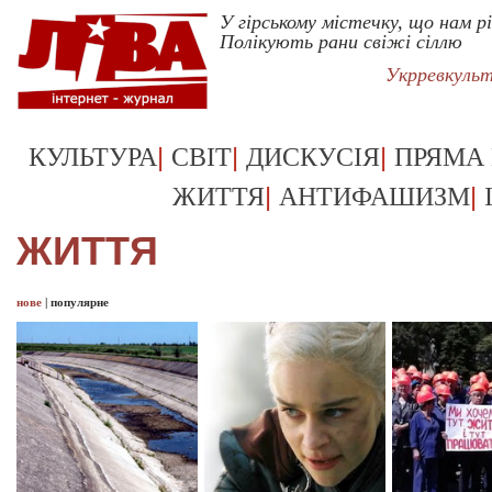
У гірському містечку, що нам рі
Полікують рани свіжі сіллю
Укрревкуль
|
|
|
КУЛЬТУРА
СВІТ
ДИСКУСІЯ
ПРЯМА
|
|
ЖИТТЯ
АНТИФАШИЗМ
ЖИТТЯ
нове
|
популярне