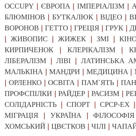
|
|
|
OCCUPY
ЄВРОПА
ІМПЕРІАЛІЗМ
А
|
|
|
БЛЮМІНОВ
БУТКАЛЮК
ВІДЕО
В
|
|
|
|
ВОРОНОВ
ГЕТТО
ГРЕЦІЯ
ГРУК
Д
|
|
|
|
ЖИВОПИС
ЖИЖЕК
ЗМІ
КІН
|
|
КИРПИЧЕНОК
КЛЕРІКАЛІЗМ
К
|
|
ЛІБЕРАЛІЗМ
ЛІВІ
ЛАТИНСЬКА А
|
|
|
МАЛЬКІНА
МАНДРИ
МЕДИЦИНА
|
|
|
|
ОРЛЕНКО
ОСВІТА
ПАМ`ЯТЬ
ПА
|
|
|
ПРОФСПІЛКИ
РАЙДЕР
РАСИЗМ
РЕ
|
|
СОЛІДАРНІСТЬ
СПОРТ
СРСР-EX
|
|
МІГРАЦІЯ
УКРАЇНА
ФІЛОСОФІЯ
|
|
|
ХОМСЬКИЙ
ЦВЄТКОВ
ЧІЛІ
ЧАПА