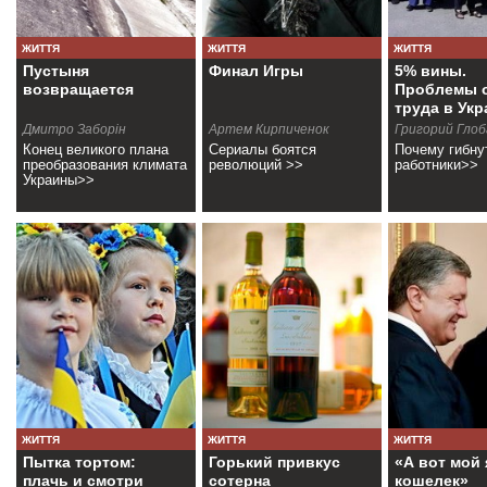
ЖИТТЯ
ЖИТТЯ
ЖИТТЯ
Пустыня
Финал Игры
5% вины.
возвращается
Проблемы 
труда в Укр
Дмитро Заборін
Артем Кирпиченок
Григорий Глоб
Конец великого плана
Сериалы боятся
Почему гибну
преобразования климата
революций >>
работники>>
Украины>>
ЖИТТЯ
ЖИТТЯ
ЖИТТЯ
Пытка тортом:
Горький привкус
«А вот мой 
плачь и смотри
сотерна
кошелек»