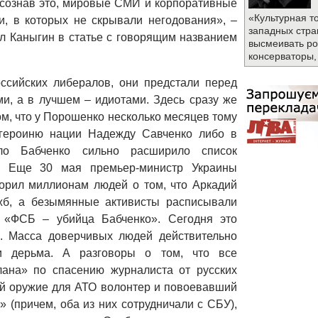
 Осознав это, мировые СМИ и корпоративные
«Культурная т
, в которых не скрывали негодования», –
западных стра
л Каныгин в статье с говорящим названием
высмеивать ро
консерваторы,
оссийских либералов, они предстали перед
и, а в лучшем – идиотами. Здесь сразу же
ом, что у Порошенко несколько месяцев тому
героиню нации Надежду Савченко либо в
о Бабченко сильно расширило список
й. Еще 30 мая премьер-министр Украины
ворил миллионам людей о том, что Аркадий
жб, а безымянные активисты расписывали
 «ФСБ – убийца Бабченко». Сегодня это
. Масса доверчивых людей действительно
и дерьма. А разговоры о том, что все
лана» по спасению журналиста от русских
й оружие для АТО волонтер и повоевавший
 (причем, оба из них сотрудничали с СБУ),