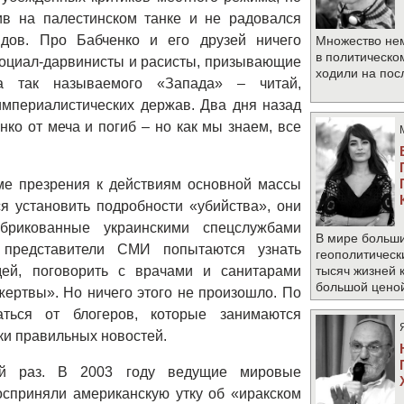
ив на палестинском танке и не радовался
ядов. Про Бабченко и его друзей ничего
Множество не
в политическо
 социал-дарвинисты и расисты, призывающие
ходили на по
а так называемого «Запада» – читай,
мпериалистических держав. Два дня назад
ко от меча и погиб – но как мы знаем, все
оме презрения к действиям основной массы
ся установить подробности «убийства», они
абрикованные украинскими спецслужбами
В мире больши
 представители СМИ попытаются узнать
геополитическ
дей, поговорить с врачами и санитарами
тысяч жизней 
большой цено
жертвы». Но ничего этого не произошло. По
аться от блогеров, которые занимаются
и правильных новостей.
й раз. В 2003 году ведущие мировые
сприняли американскую утку об «иракском