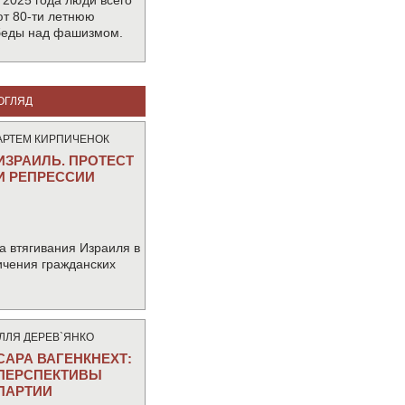
 2025 года люди всего
т 80-ти летнюю
беды над фашизмом.
ОГЛЯД
АРТЕМ КИРПИЧЕНОК
ИЗРАИЛЬ. ПРОТЕСТ
И РЕПРЕССИИ
а втягивания Израиля в
ичения гражданских
IЛЛЯ ДЕРЕВ`ЯНКО
САРА ВАГЕНКНЕХТ:
ПЕРСПЕКТИВЫ
ПАРТИИ