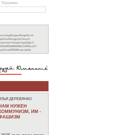
Підтримка
xwwm3vpg35wqgw28wlqpl2ltcvnh
6p2nlxhu56wwgjsyl3y7euzzjvf
nmawckajx7xr5wgdmnagn3j4gjv7x
23022AE8e888b8d9B1213846ecaC0
ckgc2hwuq43f29488vngvrejq4dq
ИЛЬЯ ДЕРЕВЯНКО
НАМ НУЖЕН
КОММУНИЗМ, ИМ -
ФАШИЗМ