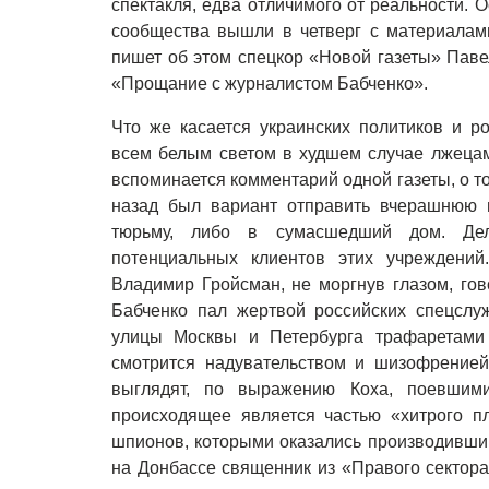
спектакля, едва отличимого от реальности.
сообщества вышли в четверг с материалами
пишет об этом спецкор «Новой газеты» Паве
«Прощание с журналистом Бабченко».
Что же касается украинских политиков и р
всем белым светом в худшем случае лжецам
вспоминается комментарий одной газеты, о т
назад был вариант отправить вчерашнюю 
тюрьму, либо в сумасшедший дом. Дел
потенциальных клиентов этих учреждени
Владимир Гройсман, не моргнув глазом, го
Бабченко пал жертвой российских спецслу
улицы Москвы и Петербурга трафаретами
смотрится надувательством и шизофренией
выглядят, по выражению Коха, поевшим
происходящее является частью «хитрого п
шпионов, которыми оказались производивши
на Донбассе священник из «Правого сектора»