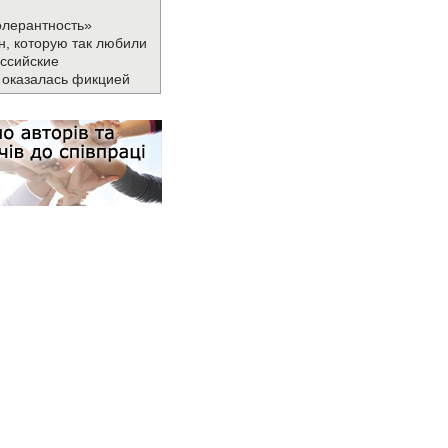
олерантность»
н, которую так любили
ссийские
 оказалась фикцией