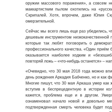
оружии массового поражения», а совсем н
маккартистким пылом охотились на «русск
Скрипалей. Хотя, впрочем, даже Юлия Ск
омерзительной.
Сейчас мы всего лишь еще раз убедились, ч
дешевым инструментом низкокачественной п
которые так любят поговорить о демократ
профессионального качества. «Один приём б
оказывается наиболее ходким и «безошибо
повторяй ложь – «что-нибудь останется» – на
«Очевидно, что 30 мая 2018 года можно впи
день рождения Аркадия Бабченко, но и как ф
Многие пишут, что 30 мая Аркаша умер как 
вступив в беспрецедентную в истории ко
кажется, проблема еще и в другом. Умер
ознаменовал начало новой и довольно ме
подтвержденная смерть человека будет под