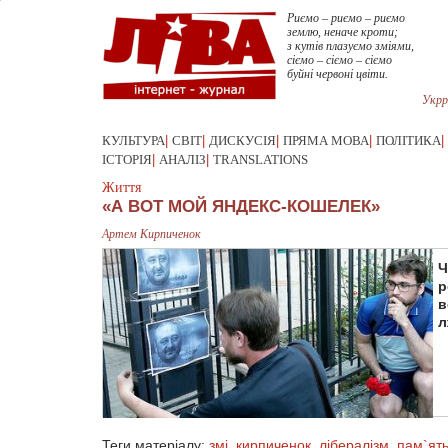
Риємо – риємо – риємо
землю, неначе кроти;
з кутів плазуємо зміями,
сіємо – сіємо – сіємо
буйні червоні цвіти.
Укрр
КУЛЬТУРА
|
СВІТ
|
ДИСКУСІЯ
|
ПРЯМА МОВА
|
ПОЛІТИКА
|
ІСТОРІЯ
|
АНАЛІЗ
|
TRANSLATIONS
Життя
«А ВОТ МОЙ ЯНДЕКС-КОШЕЛЕК»
Артем Кирпиченок
Ч
р
в
л
Теги матеріалу:
змі
,
кирпиченок
,
лібералізм
,
пам`ят