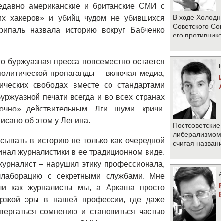
едавно американские и британские СМИ с
В ходе Холодн
их хакеров» и убийц чудом не убившихся
Советского Со
рипаль назвала историю вокруг Бабченко
его противник
то буржуазная пресса повсеместно остается
олитической пропаганды – включая медиа,
ических свободах вместе со стандартами
уржуазной печати всегда и во всех странах
чно» действительным. Лги, шуми, кричи,
писано об этом у Ленина.
Постсоветские
либерализмом 
сывать в историю не только как очередной
считая назван
инал журналистики в ее традиционном виде.
журналист – нарушил этику профессионала,
ллаборацию с секретными службами. Мне
ли как журналисты мы, а Аркаша просто
рзкой эры в нашей профессии, где даже
вергаться сомнению и становиться частью