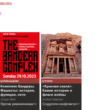
ивычки
у
АНТИФАШИЗМ
ІСТОРІЯ
Комплекс Бандеры.
«Красная скала».
Фашисты: история,
Камни истории и
функции, сети
флаги войны
Junge Welt
Андрій Манчук
Против ревизионизма>>
Создатели конфликта>>