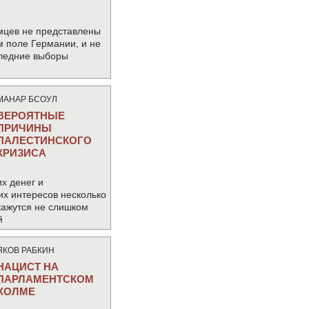
мцев не представлены
м поле Германии, и не
следние выборы
МАНАР БСОУЛ
ВЕРОЯТНЫЕ
ПРИЧИНЫ
ПАЛЕСТИНСКОГО
КРИЗИСА
х денег и
их интересов несколько
кажутся не слишком
й
ЯКОВ РАБКИН
НАЦИСТ НА
ПАРЛАМЕНТСКОМ
ХОЛМЕ