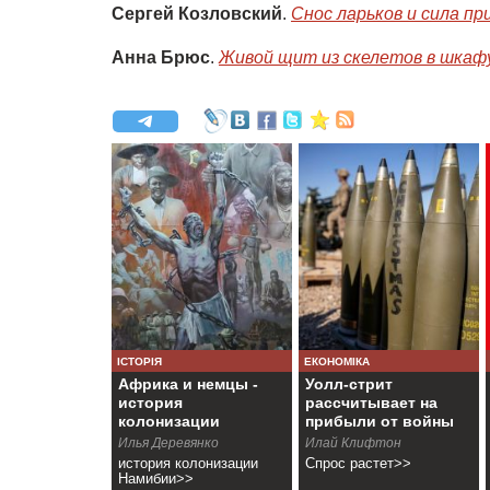
Сергей Козловский
.
Снос ларьков и сила пр
Анна Брюс
.
Живой щит из скелетов в шкаф
ІСТОРІЯ
ЕКОНОМІКА
Африка и немцы -
Уолл-стрит
история
рассчитывает на
колонизации
прибыли от войны
Намибии
Илья Деревянко
Илай Клифтон
история колонизации
Спрос растет>>
Намибии>>