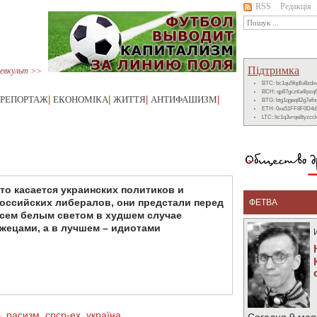
RSS
Редакція
Підтримка
евкульт >>
BTC: bc1qu5fqdlu8zd
BCH: qp87gcztla4lpzq
РЕПОРТАЖ
|
ЕКОНОМІКА
|
ЖИТТЯ
|
АНТИФАШИЗМ
|
BTG: btg1qgeq82g7ef
ETH: 0xe51FF8F0D4d
LTC: ltc1q3vrqe8tyzc
то касается украинских политиков и
оссийских либералов, они предстали перед
ФЕТВА
сем белым светом в худшем случае
жецами, а в лучшем – идиотами
ь
,
расизм
,
срср-ex
,
україна