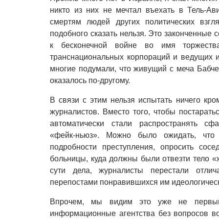
никто из них не мечтал въехать в Тель-Ав
смертям людей других политических взгл
подобного сказать нельзя. Это законченные
к бесконечной войне во имя торжеств
транснациональных корпораций и ведущих и
многие подумали, что живущий с меча Бабчен
оказалось по-другому.
В связи с этим нельзя испытать ничего кр
журналистов. Вместо того, чтобы постарать
автоматически стали распространять сф
«фейк-ньюз». Можно было ожидать, что
подробности преступления, опросить сосе
больницы, куда должны были отвезти тело «
сути дела, журналисты перестали отлич
перепостами понравившихся им идеологическ
Впрочем, мы видим это уже не первы
информационные агентства без вопросов во