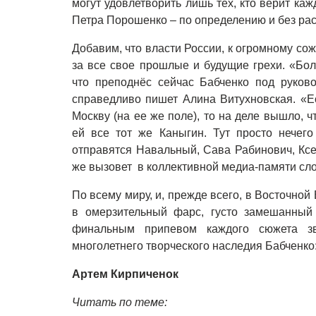
могут удовлетворить лишь тех, кто верит ка
Петра Порошенко – по определению и без ра
Добавим, что власти России, к огромному с
за все свое прошлые и будущие грехи. «Бол
что преподнёс сейчас Бабченко под руков
справедливо пишет Алина Витухновская. «Ес
Москву (на ее же поле), то на деле вышло, ч
ей все тот же Каныгин. Тут просто нечего
отправятся Навальный, Сава Рабинович, Ксе
же вызовет в коллективной медиа-памяти сл
По всему миру, и, прежде всего, в Восточно
в омерзительный фарс, густо замешанный 
финальным припевом каждого сюжета зв
многолетнего творческого наследия Бабченко:
Артем Кирпиченок
Читать по теме: