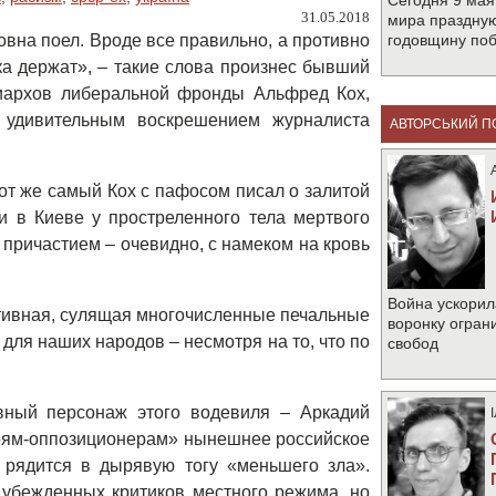
Сегодня 9 мая
31.05.2018
мира праздную
овна поел. Вроде все правильно, а противно
годовщину по
ка держат», – такие слова произнес бывший
риархов либеральной фронды Альфред Кох,
удивительным воскрешением журналиста
АВТОРСЬКИЙ П
тот же самый Кох с пафосом писал о залитой
и в Киеве у простреленного тела мертвого
 причастием – очевидно, с намеком на кровь
Война ускорил
тивная, сулящая многочисленные печальные
воронку огран
 для наших народов – несмотря на то, что по
свобод
вный персонаж этого водевиля – Аркадий
оям-оппозиционерам» нынешнее российское
 рядится в дырявую тогу «меньшего зла».
 убежденных критиков местного режима, но