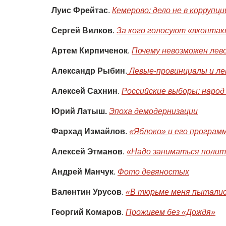
Луис Фрейтас
.
Кемерово: дело не в коррупци
Сергей Вилков
.
За кого голосуют «вконта
Артем Кирпиченок
.
Почему невозможен лев
Александр Рыбин
.
Левые-провинциалы и лев
Алексей Сахнин
.
Российские выборы: наро
Юрий Латыш.
Эпоха демодернизации
Фархад Измайлов
.
«Яблоко» и его програм
Алексей Этманов
.
«Надо заниматься полит
Андрей Манчук
.
Фото девяностых
Валентин Урусов
.
«В тюрьме меня пыталис
Георгий Комаров
.
Проживем без «Дождя»