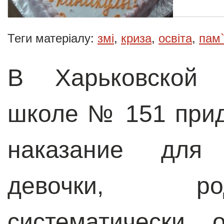
Теги матеріалу:
змі
,
криза
,
освіта
,
пам
В Харьковской о
школе № 151 при
наказание для 
девочки, ро
систематически 