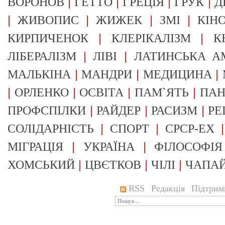
|
|
|
|
ВОРОНОВ
ГЕТТО
ГРЕЦІЯ
ГРУК
Д
|
|
|
|
ЖИВОПИС
ЖИЖЕК
ЗМІ
КІН
|
|
КИРПИЧЕНОК
КЛЕРІКАЛІЗМ
К
|
|
ЛІБЕРАЛІЗМ
ЛІВІ
ЛАТИНСЬКА А
|
|
|
МАЛЬКІНА
МАНДРИ
МЕДИЦИНА
|
|
|
|
ОРЛЕНКО
ОСВІТА
ПАМ`ЯТЬ
ПА
|
|
|
ПРОФСПІЛКИ
РАЙДЕР
РАСИЗМ
РЕ
|
|
СОЛІДАРНІСТЬ
СПОРТ
СРСР-EX
|
|
МІГРАЦІЯ
УКРАЇНА
ФІЛОСОФІЯ
|
|
|
ХОМСЬКИЙ
ЦВЄТКОВ
ЧІЛІ
ЧАПА
RSS
Редакція
Підтрим