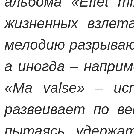
альбома «Effet m
жизненных взлет
мелодию разрываю
а иногда – наприм
«Ma valse» – ис
развеивает по в
пытаясь удержа