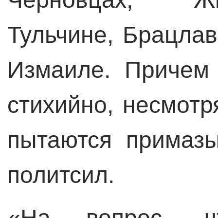
Тульчине, Брацлав
Измаиле. Причем
стихийно, несмотр
пытаются примазы
политсил.
«На вопрос, ч