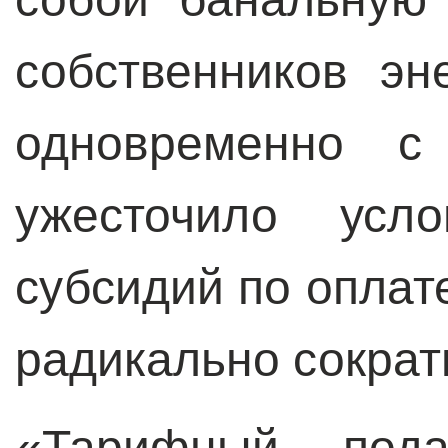
собственников эн
одновременно с 
ужесточило усл
субсидий по оплат
радикально сократ
«Тарифный пода