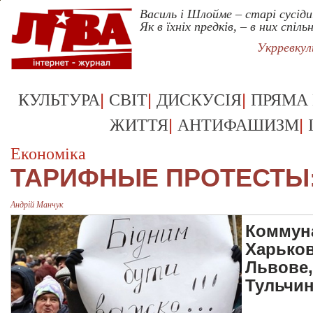
Василь і Шлойме – старі сусіди
Як в їхніх предків, – в них спільн
Укрревку
|
|
|
КУЛЬТУРА
СВІТ
ДИСКУСІЯ
ПРЯМА
|
|
ЖИТТЯ
АНТИФАШИЗМ
Економіка
ТАРИФНЫЕ ПРОТЕСТЫ:
Андрiй Манчук
Коммун
Харьков
Львове,
Тульчин