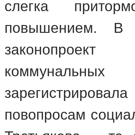
слегка притор
повышением. В 
законопрое
коммунальны
зарегистрирова
повопросам социа