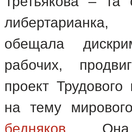
Третьякова – та 
либертарианка,
обещала дискри
рабочих, продви
проект Трудового
на тему мирово
бедняков
. Она