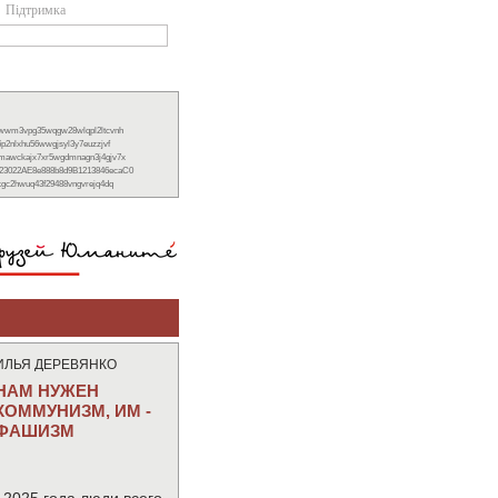
Підтримка
xwwm3vpg35wqgw28wlqpl2ltcvnh
6p2nlxhu56wwgjsyl3y7euzzjvf
nmawckajx7xr5wgdmnagn3j4gjv7x
23022AE8e888b8d9B1213846ecaC0
ckgc2hwuq43f29488vngvrejq4dq
ИЛЬЯ ДЕРЕВЯНКО
НАМ НУЖЕН
КОММУНИЗМ, ИМ -
ФАШИЗМ