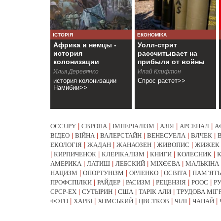
ІСТОРІЯ
ЕКОНОМІКА
Африка и немцы -
Уолл-стрит
история
рассчитывает на
колонизации
прибыли от войны
Намибии
Илья Деревянко
Илай Клифтон
история колонизации
Спрос растет>>
Намибии>>
OCCUPY
|
ЄВРОПА
|
ІМПЕРІАЛІЗМ
|
АЗІЯ
|
АРСЕНАЛ
|
А
ВІДЕО
|
ВІЙНА
|
ВАЛЕРСТАЙН
|
ВЕНЕСУЕЛА
|
ВЛЧЕК
|
ЕКОЛОГІЯ
|
ЖАДАН
|
ЖАНАОЗЕН
|
ЖИВОПИС
|
ЖИЖЕК
|
КИРПИЧЕНОК
|
КЛЕРІКАЛІЗМ
|
КНИГИ
|
КОЛЕСНИК
|
АМЕРИКА
|
ЛАТИШ
|
ЛЕБСКИЙ
|
МІХЄЄВА
|
МАЛЬКІНА
НАЦИЗМ
|
ОПОРТУНІЗМ
|
ОРЛЕНКО
|
ОСВІТА
|
ПАМ`ЯТЬ
ПРОФСПІЛКИ
|
РАЙДЕР
|
РАСИЗМ
|
РЕЦЕНЗІЯ
|
РООС
|
Р
СРСР-EX
|
СУТЫРИН
|
США
|
ТАРІК АЛИ
|
ТРУДОВА МІГ
ФОТО
|
ХАРВІ
|
ХОМСЬКИЙ
|
ЦВЄТКОВ
|
ЧІЛІ
|
ЧАПАЙ
|