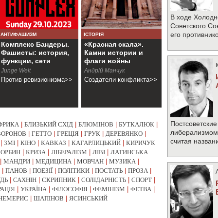
В ходе Холодн
Советского Со
его противник
АНТИФАШИЗМ
ІСТОРІЯ
Комплекс Бандеры.
«Красная скала».
Фашисты: история,
Камни истории и
функции, сети
флаги войны
Junge Welt
Андрій Манчук
Против ревизионизма>>
Создатели конфликта>>
Постсоветские
ФРИКА
|
БЛИЗЬКИЙ СХІД
|
БЛЮМІНОВ
|
БУТКАЛЮК
|
либерализмом 
ВОРОНОВ
|
ГЕТТО
|
ГРЕЦІЯ
|
ГРУК
|
ДЕРЕВЯНКО
|
считая назван
|
ЗМІ
|
КІНО
|
КАВКАЗ
|
КАГАРЛИЦЬКИЙ
|
КИРИЧУК
КОРБИН
|
КРИЗА
|
ЛІБЕРАЛІЗМ
|
ЛІВІ
|
ЛАТИНСЬКА
|
МАНДРИ
|
МЕДИЦИНА
|
МОВЧАН
|
МУЗИКА
|
|
ПАНОВ
|
ПОЕЗІЇ
|
ПОЛІТИКИ
|
ПОСТАТЬ
|
ПРОЗА
|
УДЬ
|
САХНІН
|
СКРИПНИК
|
СОЛІДАРНІСТЬ
|
СПОРТ
|
РАЦІЯ
|
УКРАЇНА
|
ФІЛОСОФІЯ
|
ФЕМІНІЗМ
|
ФЕТВА
|
ЧЕМЕРИС
|
ШАПІНОВ
|
ЯСИНСЬКИЙ