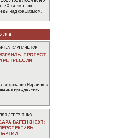
 2025 года люди всего
т 80-ти летнюю
беды над фашизмом.
ОГЛЯД
АРТЕМ КИРПИЧЕНОК
ИЗРАИЛЬ. ПРОТЕСТ
И РЕПРЕССИИ
а втягивания Израиля в
ичения гражданских
IЛЛЯ ДЕРЕВ`ЯНКО
САРА ВАГЕНКНЕХТ:
ПЕРСПЕКТИВЫ
ПАРТИИ