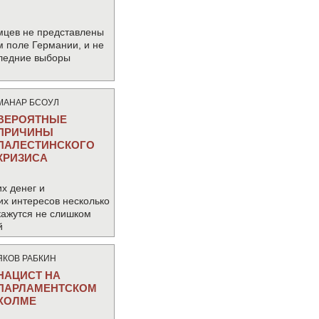
мцев не представлены
м поле Германии, и не
следние выборы
МАНАР БСОУЛ
ВЕРОЯТНЫЕ
ПРИЧИНЫ
ПАЛЕСТИНСКОГО
КРИЗИСА
х денег и
их интересов несколько
кажутся не слишком
й
ЯКОВ РАБКИН
НАЦИСТ НА
ПАРЛАМЕНТСКОМ
ХОЛМЕ