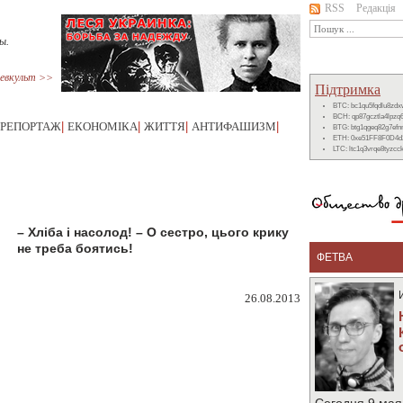
RSS
Редакція
ы.
евкульт >>
Підтримка
BTC: bc1qu5fqdlu8zd
BCH: qp87gcztla4lpzq
РЕПОРТАЖ
|
ЕКОНОМІКА
|
ЖИТТЯ
|
АНТИФАШИЗМ
|
BTG: btg1qgeq82g7ef
ETH: 0xe51FF8F0D4d
LTC: ltc1q3vrqe8tyzc
– Хліба і насолод! – О сестро, цього крику
не треба боятись!
ФЕТВА
26.08.2013