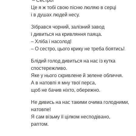
– Сестро!
Це я ж тобі свою пісню люляю в серці
і в душах людей несу.
Зібрався чорний, залізний завод
і дивиться на кривляння паяца.
– Хліба і насолод!
– О сестро, цього крику не треба боятись!
Блідий голод дивиться на нас із кутка
спостережливо.
Яке у нього скривлене й зелене обличчя.
А в натовпі я мну твої перса,
щоб не бачив ніхто, обережно.
Не дивись на нас такими очима голодними,
натовпе!
Я сам візьму її цілком несподівано,
раптом.