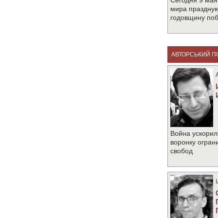
Сегодня 9 мая
мира праздную
годовщину по
АВТОРСЬКИЙ П
Война ускорил
воронку огран
свобод