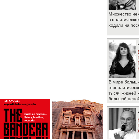
Множество не
в политическо
ходили на по
В мире больши
геополитическ
тысяч жизней 
большой цено