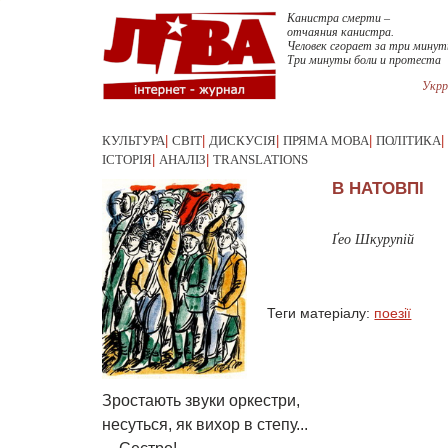
Канистра смерти –
отчаяния канистра.
Человек сгорает за три минут
Три минуты боли и протеста
Укрр
КУЛЬТУРА
|
СВІТ
|
ДИСКУСІЯ
|
ПРЯМА МОВА
|
ПОЛІТИКА
|
ІСТОРІЯ
|
АНАЛІЗ
|
TRANSLATIONS
В НАТОВПІ
Ґео Шкурупій
Теги матеріалу:
поезії
Зростають звуки оркестри,
несуться, як вихор в степу...