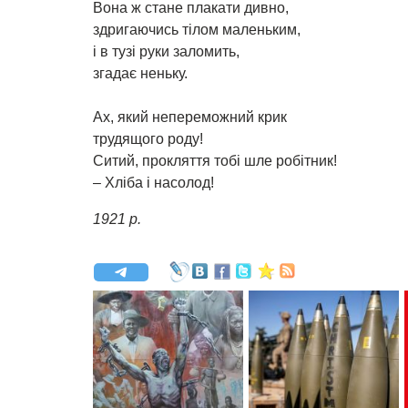
Вона ж стане плакати дивно,
здригаючись тілом маленьким,
і в тузі руки заломить,
згадає неньку.
Ах, який непереможний крик
трудящого роду!
Ситий, прокляття тобі шле робітник!
– Хліба і насолод!
1921 р.