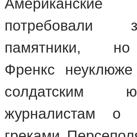
Американские
потребовали з
памятники, н
Френкс неуклюже
солдатским ю
журналистам о с
греками Персепол