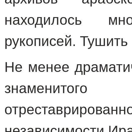
находилось мно
рукописей. Тушить
Не менее драмати
знаменито
отреставриро
независимости Ира