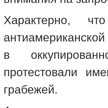
Характерно, чт
антиамериканс
в оккупирова
протестовали им
грабежей.