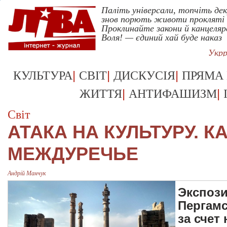
Паліть універсали, топчіть де
знов порють животи прокляті 
Проклинайте закони й канцеляр
Воля! — єдиний хай буде наказ
Укрр
|
|
|
КУЛЬТУРА
СВІТ
ДИСКУСІЯ
ПРЯМА
|
|
ЖИТТЯ
АНТИФАШИЗМ
Світ
АТАКА НА КУЛЬТУРУ. К
МЕЖДУРЕЧЬЕ
Андрій Манчук
Экспози
Пергамс
за счет