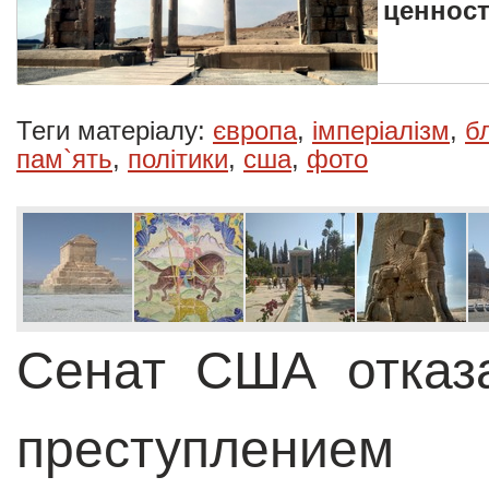
ценнос
Теги матеріалу:
європа
,
імперіалізм
,
б
пам`ять
,
політики
,
сша
,
фото
Сенат США отказ
преступл