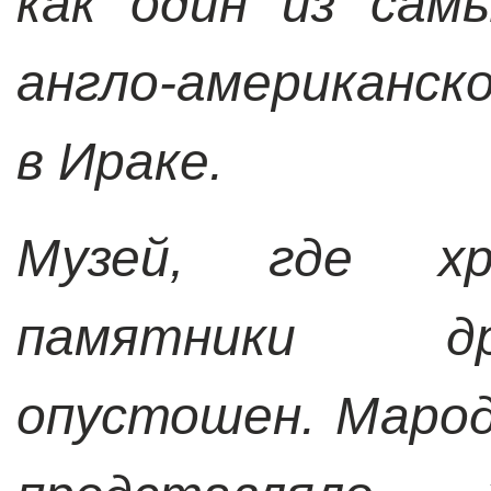
как один из сам
англо-американс
в Ираке.
Музей, где хр
памятники др
опустошен.
Марод