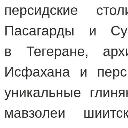
персидские сто
Пасагарды и Су
в Тегеране, арх
Исфахана и перс
уникальные глиня
мавзолеи шиитс