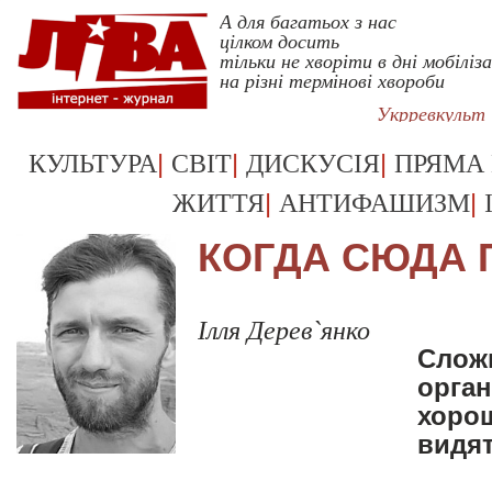
А для багатьох з нас
цілком досить
тільки не хворіти в дні мобіліза
на різні термінові хвороби
Укрревкульт
|
|
|
КУЛЬТУРА
СВІТ
ДИСКУСІЯ
ПРЯМА
|
|
ЖИТТЯ
АНТИФАШИЗМ
КОГДА СЮДА 
Ілля Дерев`янко
Слож
орган
хоро
видят