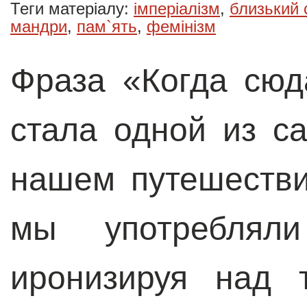
Теги матеріалу:
імперіалізм
,
близький 
мандри
,
пам`ять
,
фемінізм
Фраза «Когда сюд
стала одной из с
нашем путешестви
мы употреблял
иронизируя над 