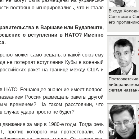
ты не могут быть размещены на украинско-
сти постоянно игнорировались, что и стало
В ходе Холодн
Советского Со
его противник
правительства в Варшаве или Будапеште,
 решение о вступлении в НАТО? Именно
са.
рство может само решать, в какой союз ему
гда не потерпят вступления Кубы в военный
 российских ракет на границе между США и
Постсоветские
либерализмом 
и в НАТО. Решающее значение имеет вопрос:
считая назван
названием Россия размещать ракеты другой
ым временем? На таком расстоянии, что
 случае удара просто не будет?
 движения за мир в 1980-е годы. Тогда речь
Г, против которого мы протестовали. Их