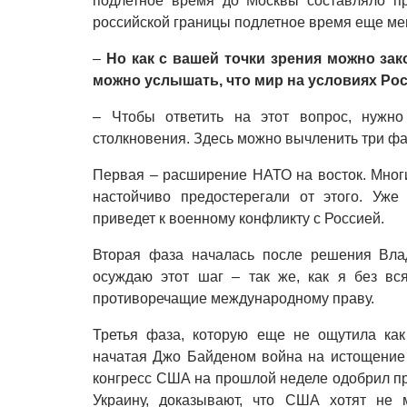
подлетное время до Москвы составляло при
российской границы подлетное время еще ме
–
Но как с вашей точки зрения можно за
можно услышать, что мир на условиях Ро
–
Чтобы ответить на этот вопрос, нужно 
столкновения. Здесь можно вычленить три фа
Первая
–
расширение НАТО на восток. Мног
настойчиво предостерегали от этого. Уже
приведет к военному конфликту с Россией.
Вторая фаза началась после решения Влад
осуждаю этот шаг
–
так же, как я без вс
противоречащие международному праву.
Третья фаза, которую еще не ощутила как
начатая Джо Байденом война на истощение 
конгресс США на прошлой неделе одобрил п
Украину, доказывают, что США хотят не 