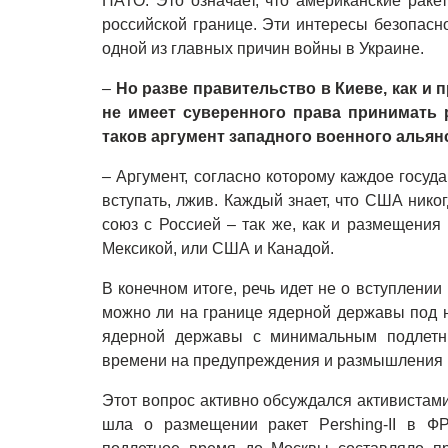
НАТО. Это означает, что американские раке
российской границе. Эти интересы безопасно
одной из главных причин войны в Украине.
–
Но разве правительство в Киеве, как и 
не имеет суверенного права принимать
таков аргумент западного военного альян
–
Аргумент, согласно которому каждое госуда
вступать, лжив. Каждый знает, что США нико
союз с Россией – так же, как и размещения
Мексикой, или США и Канадой.
В конечном итоге, речь идет не о вступлени
можно ли на границе ядерной державы под 
ядерной державы с минимальным подлетн
времени на предупреждения и размышления в
Этот вопрос активно обсуждался активистами
шла о размещении ракет Pershing-II в ФР