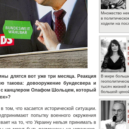
Множество не
в политическо
ходили на по
ны длятся вот уже три месяца. Реакция
В мире больши
геополитическ
ию такова: довооружение бундесвера и
тысяч жизней 
 с канцлером Олафом Шольцем, который
большой цено
пох»?
в том, что касается исторической ситуации.
дпринимают попытку военного окружения
вает на то, что Украину нельзя принимать в