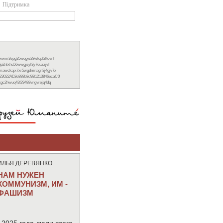
Підтримка
xwwm3vpg35wqgw28wlqpl2ltcvnh
6p2nlxhu56wwgjsyl3y7euzzjvf
nmawckajx7xr5wgdmnagn3j4gjv7x
23022AE8e888b8d9B1213846ecaC0
ckgc2hwuq43f29488vngvrejq4dq
ИЛЬЯ ДЕРЕВЯНКО
НАМ НУЖЕН
КОММУНИЗМ, ИМ -
ФАШИЗМ