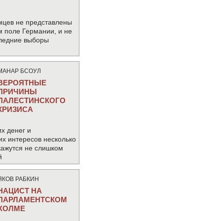
мцев не представлены
м поле Германии, и не
следние выборы
МАНАР БСОУЛ
ВЕРОЯТНЫЕ
ПРИЧИНЫ
ПАЛЕСТИНСКОГО
КРИЗИСА
х денег и
их интересов несколько
кажутся не слишком
й
ЯКОВ РАБКИН
НАЦИСТ НА
ПАРЛАМЕНТСКОМ
ХОЛМЕ