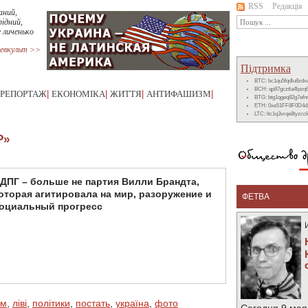
RSS
Редакція
аний,
ідний,
 личенько
евкульт >>
Підтримка
BTC: bc1qu5fqdlu8zd
BCH: qp87gcztla4lpzq
РЕПОРТАЖ
|
ЕКОНОМІКА
|
ЖИТТЯ
|
АНТИФАШИЗМ
|
BTG: btg1qgeq82g7ef
ETH: 0xe51FF8F0D4d
LTC: ltc1q3vrqe8tyzc
Р»
ДПГ – больше не партия Вилли Брандта,
оторая агитировала на мир, разоружение и
ФЕТВА
оциальный прогресс
зм
,
ліві
,
політики
,
постать
,
україна
,
фото