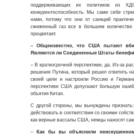
поддерживающих их политиков из ХДС
конкурентоспособность. Мы сами себе стре
нами, потому что они от санкций практиче
сжиженный газ все в большем количестве
процветает.
–
Общеизвестно, что США пытают вб
Являются ли Соединенные Штаты бенефи
–
В краткосрочной перспективе, да. Из-за р
решения Путина, который решил ответить н
своей цели и настроили Россию и Германи
перспективе США допускают большую ошибк
объятия Китая.
С другой стороны, мы вынуждены признать
действовать в соответствии со своими собст
как верные вассалы США, немцы наносят сам
–
Как бы вы объяснили неискушенно