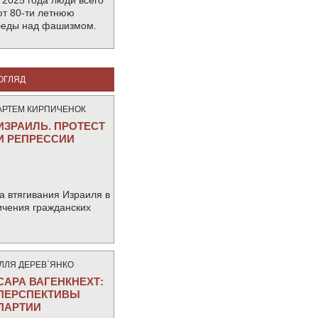
 2025 года люди всего
т 80-ти летнюю
беды над фашизмом.
ОГЛЯД
АРТЕМ КИРПИЧЕНОК
ИЗРАИЛЬ. ПРОТЕСТ
И РЕПРЕССИИ
а втягивания Израиля в
ичения гражданских
IЛЛЯ ДЕРЕВ`ЯНКО
САРА ВАГЕНКНЕХТ:
ПЕРСПЕКТИВЫ
ПАРТИИ