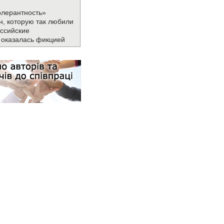
олерантность»
н, которую так любили
ссийские
 оказалась фикцией