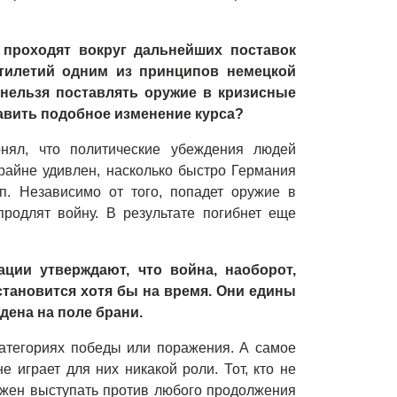
о
проходят
вокруг дальнейших поставок
ятилетий одним из принципов немецкой
 нельзя поставлять оружие в кризисные
авить подобное изменение курса?
нял, что политические убеждения людей
райне удивлен, насколько быстро Германия
п. Независимо от того, попадет оружие в
родлят войну. В результате погибнет еще
ации утверждают
, что война,
наоборот
,
становится хотя бы на время. Они едины
дена на поле брани.
категориях победы или поражения. А самое
е играет для них никакой роли. Тот, кто не
лжен выступать против любого продолжения