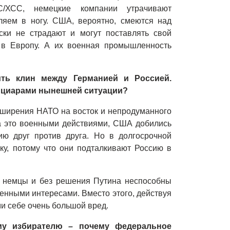
/ХСС, немецкие компании утрачивают
ляем в ногу. США, вероятно, смеются над
ски не страдают и могут поставлять свой
 в Европу. А их военная промышленность
ить клин между
Германией
и Россией.
циарами нынешней ситуации?
асширения НАТО на восток и непродуманного
а это военными действиями, США добились
ю друг против друга. Но в долгосрочной
у, потому что они подталкивают Россию в
: немцы и без решения Путина неспособны
венными интересами. Вместо этого, действуя
и себе очень большой вред.
му избирателю
–
почему
федеральное