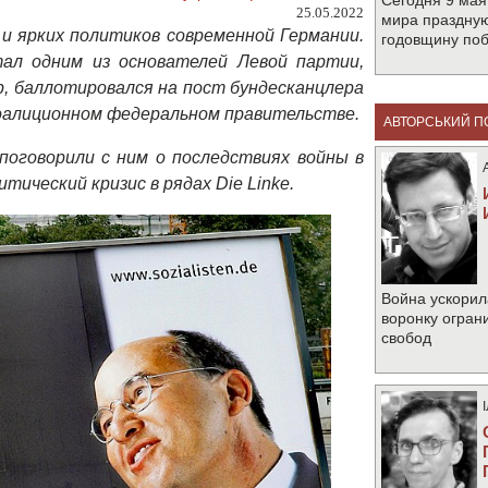
Сегодня 9 мая
25.05.2022
мира праздную
и ярких политиков современной Германии.
годовщину по
ал одним
из основателей Левой партии,
р, баллотировался
на пост
бундесканцлера
коалиционном федеральном правительстве
.
АВТОРСЬКИЙ П
поговорили с ним
о последствиях войны в
итический кризис в рядах
Die Linke
.
Война ускорил
воронку огран
свобод