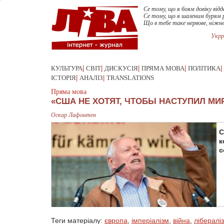
Се тому, що я боям довіку відд
Се тому, що я шаленим бурям р
Що в тебе таке нервове, ніжне
Укрр
КУЛЬТУРА
|
СВІТ
|
ДИСКУСІЯ
|
ПРЯМА МОВА
|
ПОЛІТИКА
|
ІСТОРІЯ
|
АНАЛІЗ
|
TRANSLATIONS
Пряма мова
«США НЕ ХОТЯТ, ЧТОБЫ НАСТУПИЛ МИ
Оскар Лафонтен
С
к
с
Теги матеріалу:
європа
,
імперіалізм
,
війна
,
лібералі