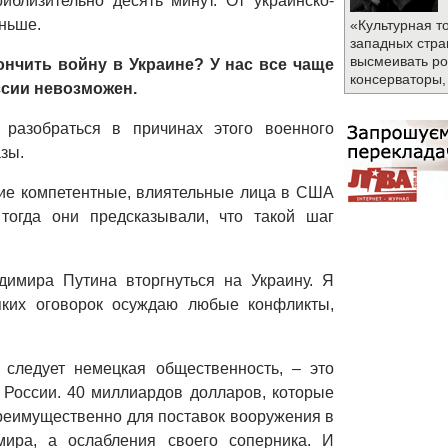
близительно десять минут. От украинско-
ньше.
«Культурная т
западных стра
высмеивать ро
кончить войну
в
Украине? У нас все чаще
консерваторы,
ссии невозможен.
разобраться в причинах этого военного
зы.
ие компетентные, влиятельные лица в США
 тогда они предсказывали, что такой шаг
имира Путина вторгнуться на Украину. Я
яких оговорок осуждаю любые конфликты,
 следует немецкая общественность,
–
это
России. 40 миллиардов долларов, которые
реимущественно для поставок вооружения в
мира, а ослабления своего соперника. И