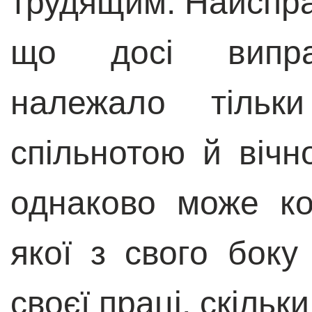
трудящим. Найспра
що досі випрац
належало тільк
спільнотою й вічн
однаково може ко
якої з свого боку
своєї праці, скільк