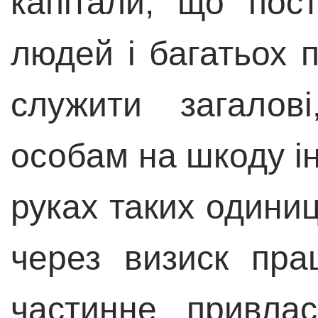
капітали, що пос
людей і багатьох п
служити загалов
особам на шкоду ін
руках таких одиниц
через визиск пра
частинне привла