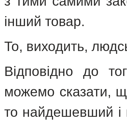
з тими самими зак
інший товар.
То, виходить, людс
Відповідно до то
можемо сказати, що
то найдешевший і 