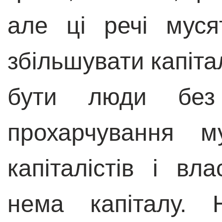
але ці речі муся
збільшувати капітал
бути люди без
прохарчування м
капіталістів і вла
нема капіталу. 