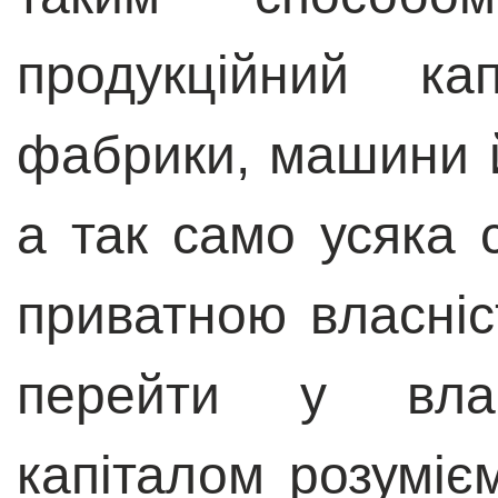
продукційний ка
фабрики, машини й
а так само усяка 
приватною власніс
перейти у влас
капіталом розуміє