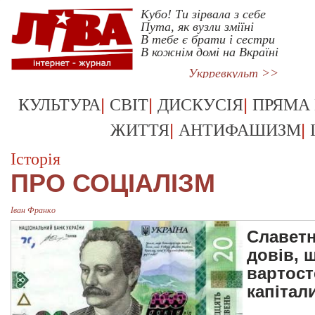
Kубо! Ти зірвала з себе
Пута, як вузли зміїні
В тебе є брати і сестри
В кожнім домі на Вкраїні
Укрревкульт >>
|
|
|
КУЛЬТУРА
СВІТ
ДИСКУСІЯ
ПРЯМА
|
|
ЖИТТЯ
АНТИФАШИЗМ
Історія
ПРО СОЦІАЛІЗМ
Іван Франко
Славетн
довів, 
вартост
капітал