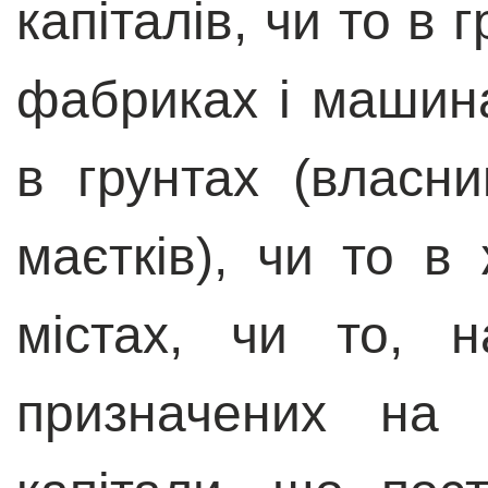
капіталів, чи то в 
фабриках і машина
в грунтах (власн
маєтків), чи то в
містах, чи то, н
призначених на