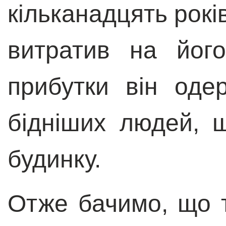
кільканадцять років
витратив на йог
прибутки він оде
бідніших людей, 
будинку.
Отже бачимо, що т