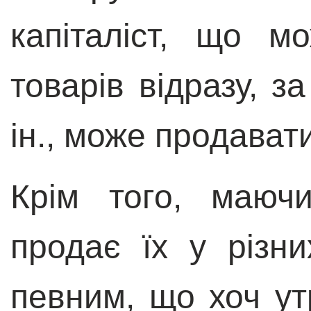
капіталіст, що м
товарів відразу, з
ін., може продават
Крім того, маючи
продає їх у різн
певним, що хоч ут