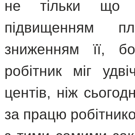
не тільки що 
підвищенням п
зниженням її, б
робітник міг удв
центів, ніж сьогодн
за працю робітнико