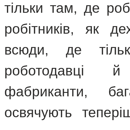
тільки там, де ро
робітників, як д
всюди, де тіль
роботодавці й 
фабриканти, ба
освячують тепері