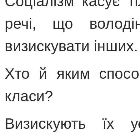
Соціалізм касує ті
речі, що володі
визискувати інших.
Хто й яким спосо
класи?
Визискують їх у