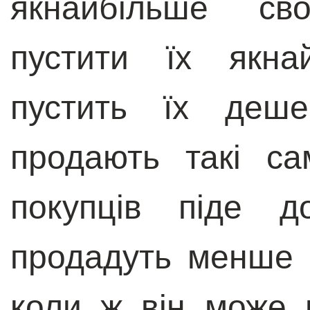
якнайбільше сво
пустити їх якна
пустить їх деш
продають такі са
покупців піде д
продадуть менше і
коли ж він може