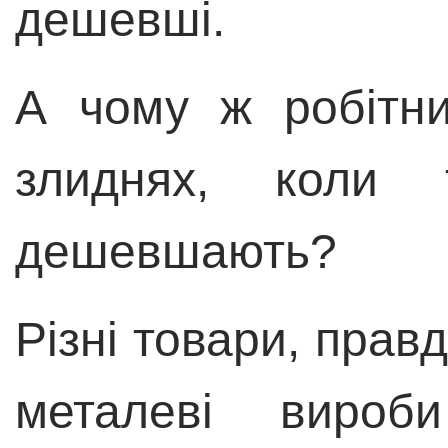
дешевші.
А чому ж робітни
злиднях, коли 
дешевшають?
Різні товари, прав
металеві вироб