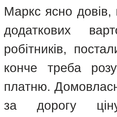
Маркс ясно довів, 
додаткових варт
робітників, постал
конче треба розу
платню. Домовласн
за дорогу цін