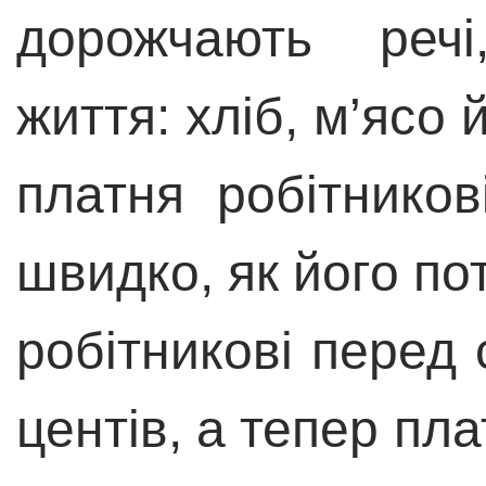
дорожчають речі
життя: хліб, м’ясо й
платня робітников
швидко, як його пот
робітникові перед
центів, а тепер пла