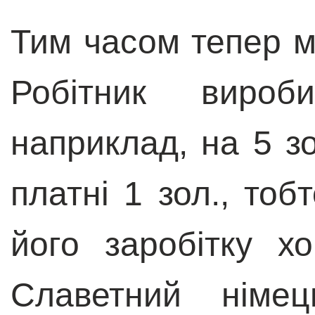
Тим часом тепер м
Робітник вироб
наприклад, на 5 зо
платні 1 зол., тоб
його заробітку х
Славетний німец