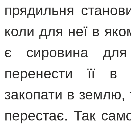
прядильня становит
коли для неї в яко
є сировина для
перенести її в
закопати в землю, 
перестає. Так сам