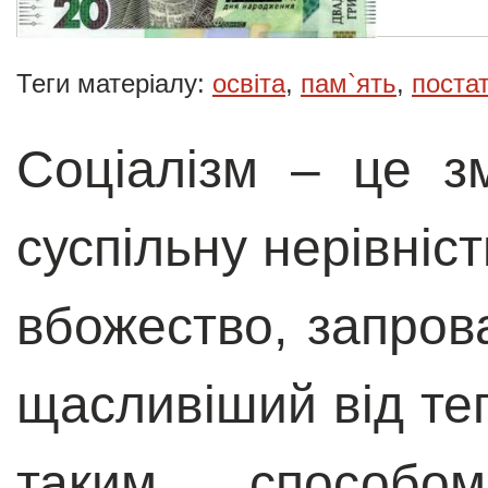
Теги матеріалу:
освіта
,
пам`ять
,
поста
Соціалізм – це з
суспільну нерівніст
вбожество, запров
щасливіший від те
таким способо