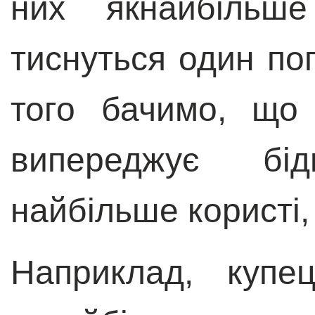
них якнайбільше
тиснуться один по
того бачимо, що
випереджує бі
найбільше користі, 
Наприклад, купе