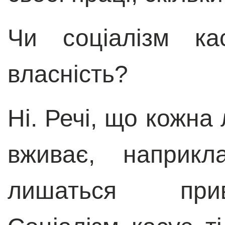
Чи соціалізм ка
власність?
Ні. Речі, що кожн
вживає, наприкл
лишаться прив