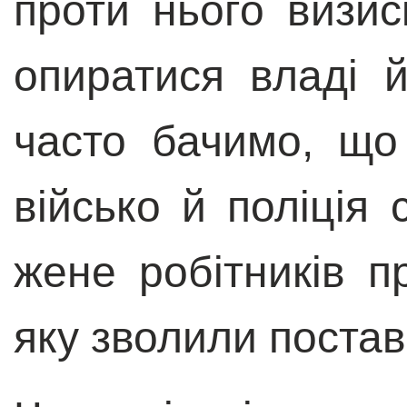
проти нього визи
опиратися владі й
часто бачимо, що 
військо й поліція
жене робітників п
яку зволили постав