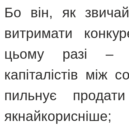
Бо він, як звича
витримати конкур
цьому разі – 
капіталістів між 
пильнує продат
якнайкорисніше