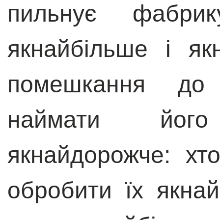
пильнує фабрик
якнайбільше і я
помешкання до 
наймати йог
якнайдорожче: хт
обробити їх якна