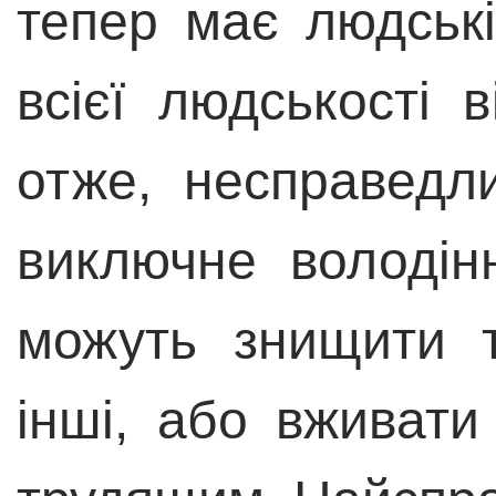
тепер має людські
всієї людськості в
отже, несправедл
виключне володін
можуть знищити 
інші, або вживати