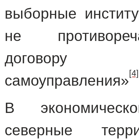
выборные институ
не противореч
договору де
[4]
самоуправления»
В экономическ
северные терри