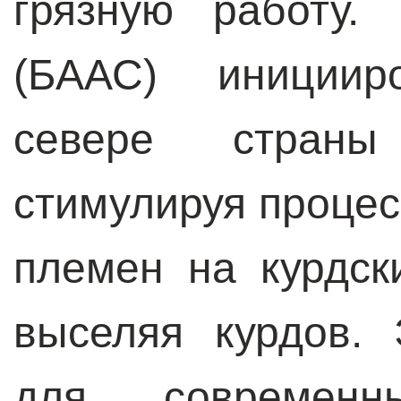
грязную работу.
(БААС) инициир
севере страны
стимулируя процес
племен на курдск
выселяя курдов.
для современны