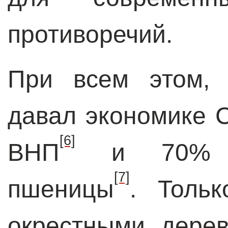
противоречий.
При всем этом, 
давал экономике 
[6]
ВНП
и 70% пр
[7]
пшеницы
. Толь
окрестными дере