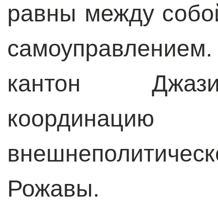
равны между собо
самоуправлени
кантон Джази
координац
внешнеполитиче
Рожавы.