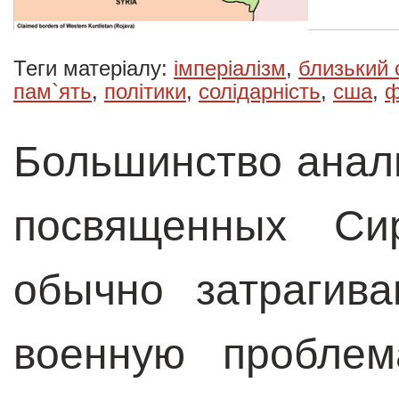
Теги матеріалу:
імперіалізм
,
близький 
пам`ять
,
політики
,
солідарність
,
сша
,
ф
Большинство анал
посвященных Сир
обычно затрагив
военную проблем