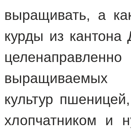
выращивать, а ка
курды из кантона
целенаправленн
выращиваемых се
культур пшеницей,
хлопчатником и н