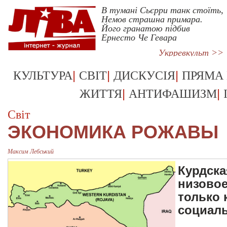
В тумані Сьєрри танк стоїть,
Немов страшна примара.
Його гранатою підбив
Ернесто Че Гевара
Укрревкульт >>
|
|
|
КУЛЬТУРА
СВІТ
ДИСКУСІЯ
ПРЯМА
|
|
ЖИТТЯ
АНТИФАШИЗМ
Світ
ЭКОНОМИКА РОЖАВЫ
Максим Лебський
Курдск
низовое
только 
социал