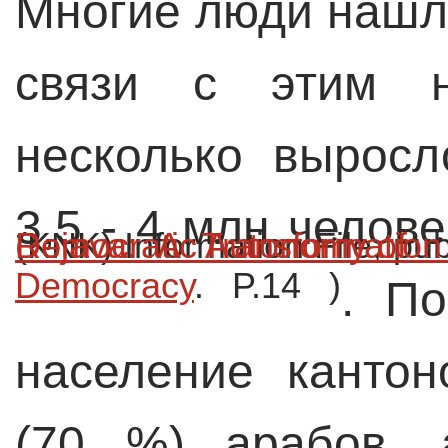
Многие люди нашл
связи с этим н
несколько выросл
3,5 - 4 млн челове
(KNK) Information File, p
Democracy
. P.14 )
. По
население кантон
(70 %) арабов, 