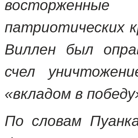
восторженн
патриотических к
Виллен был опра
счел уничтожени
«вкладом в победу
По словам Пуанк