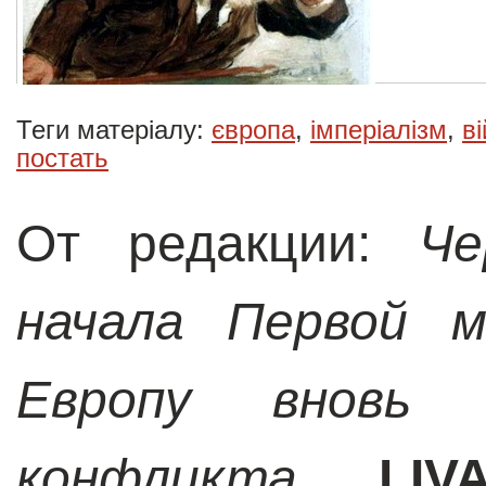
Теги матеріалу:
європа
,
імперіалізм
,
в
постать
От редакции:
Че
начала Первой м
Европу вновь
конфликта,
LIV