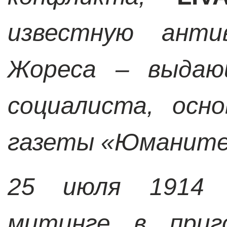
известную анти
Жореса – выдающ
социалиста, осн
газеты «Юманите
25 июля 1914 
митинге в приг