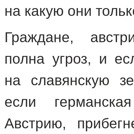
на какую они толь
Граждане, австр
полна угроз, и ес
на славянскую з
если германска
Австрию, прибег