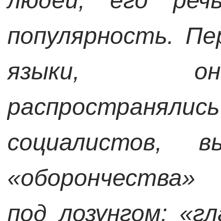
людей, его реч
популярность. Пе
языки, он
распространялис
социалистов, в
«оборончества» 
под лозунгом: «г