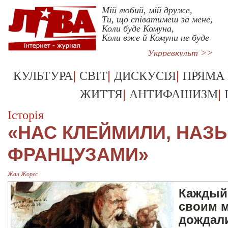
Мій любий, мій друже,
Ти, що співатимеш за мене,
Коли буде Комуна,
Коли вже й Комуни не буде
Укрревкульт >>
|
|
|
КУЛЬТУРА
СВІТ
ДИСКУСІЯ
ПРЯМА
|
|
ЖИТТЯ
АНТИФАШИЗМ
Історія
«НАС КЛЕЙМИЛИ, НАЗ
ФРАНЦУЗАМИ»
Жан Жорес
Каждый
своим м
дождал