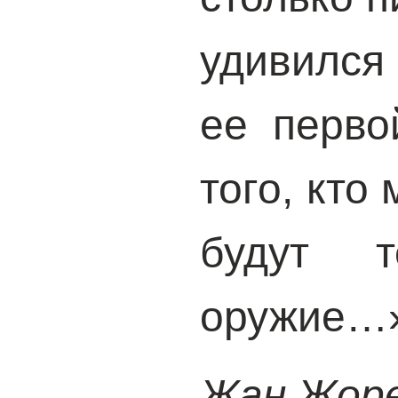
удивился
ее перво
того, кто
будут 
оружие…
Жан Жор