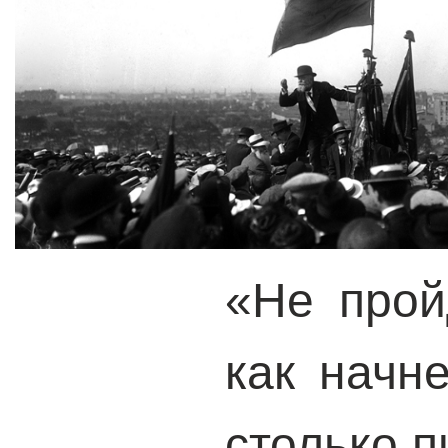
«Не прой
как начн
столько п