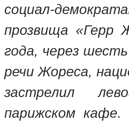
социал-демокр
прозвища
«
Герр 
года, через шесть
речи Жореса, нац
застрелил лев
парижском кафе.