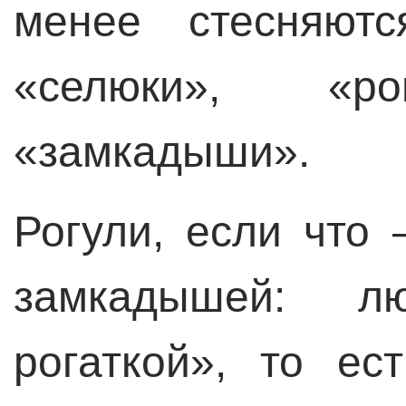
менее стесняютс
«селюки», «ро
«замкадыши».
Рогули, если что
замкадышей: л
рогаткой», то е