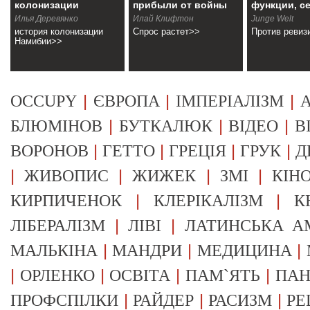
колонизации
прибыли от войны
функции, с
Намибии
Илья Деревянко
Илай Клифтон
Junge Welt
история колонизации
Спрос растет>>
Против ревиз
Намибии>>
|
|
|
OCCUPY
ЄВРОПА
ІМПЕРІАЛІЗМ
А
|
|
|
БЛЮМІНОВ
БУТКАЛЮК
ВІДЕО
В
|
|
|
|
ВОРОНОВ
ГЕТТО
ГРЕЦІЯ
ГРУК
Д
|
|
|
|
ЖИВОПИС
ЖИЖЕК
ЗМІ
КІН
|
|
КИРПИЧЕНОК
КЛЕРІКАЛІЗМ
К
|
|
ЛІБЕРАЛІЗМ
ЛІВІ
ЛАТИНСЬКА А
|
|
|
МАЛЬКІНА
МАНДРИ
МЕДИЦИНА
|
|
|
|
ОРЛЕНКО
ОСВІТА
ПАМ`ЯТЬ
ПА
|
|
|
ПРОФСПІЛКИ
РАЙДЕР
РАСИЗМ
РЕ