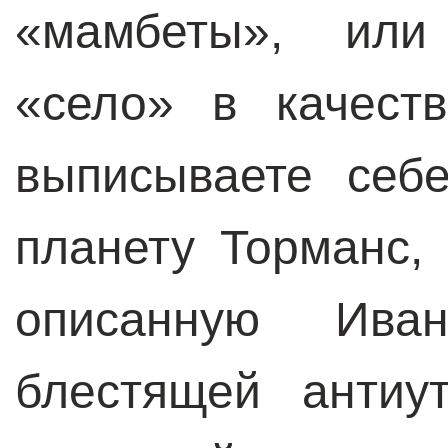
«мамбеты», или
«село» в качест
выписываете себ
планету Торманс,
описанную Ив
блестящей антиу