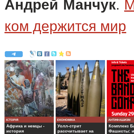
Андрей Манчук
.
М
ком держится мир
ІСТОРІЯ
ЕКОНОМІКА
АНТИФАШИЗМ
Африка и немцы -
Уолл-стрит
Комплекс Б
история
рассчитывает на
Фашисты: и