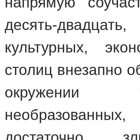
напрямую соучас
десять-двадцат
культурных, эко
столиц внезапно о
окружении 
необразованны
достаточно 