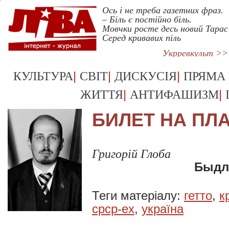
Ось і не треба газетних фраз.
– Біль є постійно біль.
Мовчки росте десь новий Тарас
Серед кривавих піль
Укрревкульт >>
|
|
|
КУЛЬТУРА
СВІТ
ДИСКУСІЯ
ПРЯМА
|
|
ЖИТТЯ
АНТИФАШИЗМ
БИЛЕТ НА ПЛ
Григорій Глоба
Быдло
Теги матеріалу:
гетто
,
к
срср-ex
,
україна