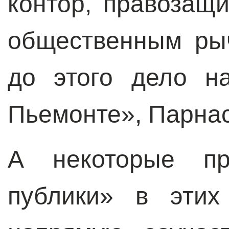
контор, правозащ
общественным ры
до этого дело н
Пьемонте», Парна
А некоторые пре
публики» в эти