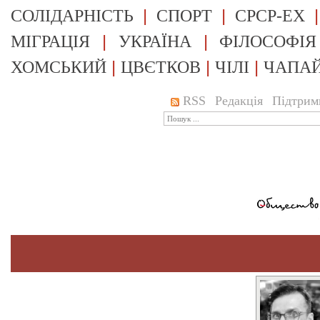
|
|
СОЛІДАРНІСТЬ
СПОРТ
СРСР-EX
|
|
МІГРАЦІЯ
УКРАЇНА
ФІЛОСОФІЯ
|
|
|
ХОМСЬКИЙ
ЦВЄТКОВ
ЧІЛІ
ЧАПА
RSS
Редакція
Підтрим