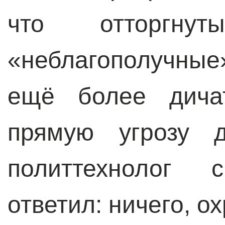
что отторгну
«неблагополучны
ещё более дича
прямую угрозу д
политтехнолог
ответил: ничего, о