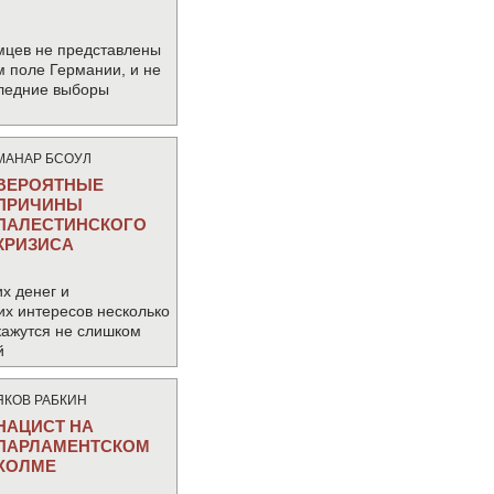
мцев не представлены
м поле Германии, и не
следние выборы
МАНАР БСОУЛ
ВЕРОЯТНЫЕ
ПРИЧИНЫ
ПАЛЕСТИНСКОГО
КРИЗИСА
х денег и
их интересов несколько
кажутся не слишком
й
ЯКОВ РАБКИН
НАЦИСТ НА
ПАРЛАМЕНТСКОМ
ХОЛМЕ