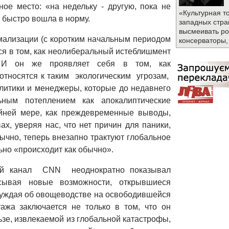
ное место: «на недельку - другую, пока не
«Культурная т
ь быстро вошла в норму.
западных стра
высмеивать ро
рмализации (с коротким начальным периодом
консерваторы,
ся в том, как неолиберальный истеблишмент
 И он же проявляет себя в том, как
относятся к таким экологическим угрозам,
олитики и менеджеры, которые до недавнего
ьным потеплением как апокалиптические
йней мере, как преждевременные выводы,
х, уверяя нас, что нет причин для паники,
бычно, теперь внезапно трактуют глобальное
ьно «происходит как обычно».
ной канал CNN неоднократно показывал
сывая новые возможности, открывшиеся
ссуждая об овощеводстве на освободившейся
тажа заключается не только в том, что он
зе, извлекаемой из глобальной катастрофы,