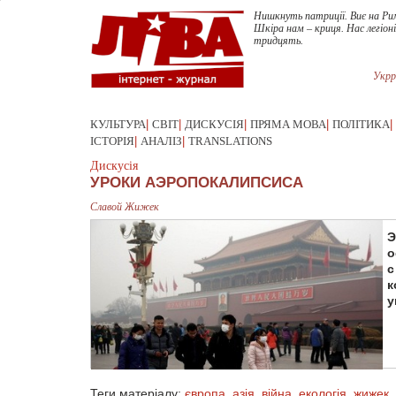
Нишкнуть патриції. Виє на Ри
Шкіра нам – криця. Нас легіоні
тридцять.
Укрр
КУЛЬТУРА
|
СВІТ
|
ДИСКУСІЯ
|
ПРЯМА МОВА
|
ПОЛІТИКА
|
ІСТОРІЯ
|
АНАЛІЗ
|
TRANSLATIONS
Дискусія
УРОКИ АЭРОПОКАЛИПСИСА
Славой Жижек
Э
о
с
к
у
Теги матеріалу:
європа
,
азія
,
війна
,
екологія
,
жижек
,