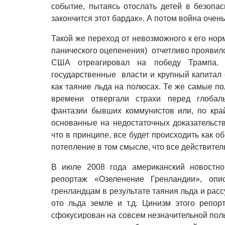
событие, пытаясь отослать детей в безопас
закончится этот бардак». А потом война очен
Такой же переход от невозможного к его но
панического оцепенения) отчетливо проявил
США отреагировал на победу Трампа.
государственные власти и крупный капитал 
как таяние льда на полюсах. Те же самые п
времени отвергали страхи перед глобал
фантазии бывших коммунистов или, по кра
основанные на недостаточных доказательства
что в принципе, все будет происходить как о
потепление в том смысле, что все действител
В июле 2008 года американский новост
репортаж «Озеленение Гренландии», опи
гренландцам в результате таяния льда и ра
ото льда земле и т.д. Цинизм этого репор
сфокусирован на совсем незначительной поль