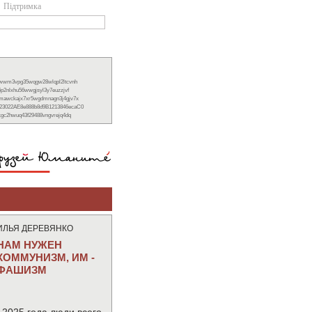
Підтримка
xwwm3vpg35wqgw28wlqpl2ltcvnh
6p2nlxhu56wwgjsyl3y7euzzjvf
nmawckajx7xr5wgdmnagn3j4gjv7x
23022AE8e888b8d9B1213846ecaC0
ckgc2hwuq43f29488vngvrejq4dq
ИЛЬЯ ДЕРЕВЯНКО
НАМ НУЖЕН
КОММУНИЗМ, ИМ -
ФАШИЗМ