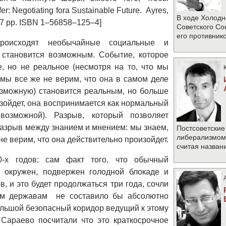
r: Negotiating fora Sustainable Future. Ayres,
В ходе Холодн
57 pp. ISBN 1–56858–125–4]
Советского Со
его противник
роисходят необычайные социальные и
 становится возможным. Событие, которое
, но не реальное (несмотря на то, что мы
мы все же не верим, что она в самом деле
озможную) становится реальным, но больше
зойдет, она воспринимается как нормальный
зможной). Разрыв, который позволяет
разрыв между знанием и мнением: мы знаем,
Постсоветские
либерализмом 
не верим, что она действительно произойдет.
считая назван
-х годов: сам факт того, что обычный
 окружен, подвержен голодной блокаде и
 и это будет продолжаться три года, сочли
ым державам не составило бы абсолютно
большой безопасный коридор ведущий к этому
 Сараево посчитали что это краткосрочное