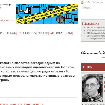
RSS
Редакція
м вовчиця.
в
евкульт >>
Підтримка
BTC: bc1qu5fqdlu8zd
BCH: qp87gcztla4lpzq
РЕПОРТАЖ
|
ЕКОНОМІКА
|
ЖИТТЯ
|
АНТИФАШИЗМ
|
BTG: btg1qgeq82g7ef
ETH: 0xe51FF8F0D4d
LTC: ltc1q3vrqe8tyzc
кология является сегодня одним из
сновных площадок идеологической борьбы,
ФЕТВА
 использованием целого ряда стратегий,
оторые призваны скрыть истинные размеры
грозы
криза
,
пам`ять
,
солідарність