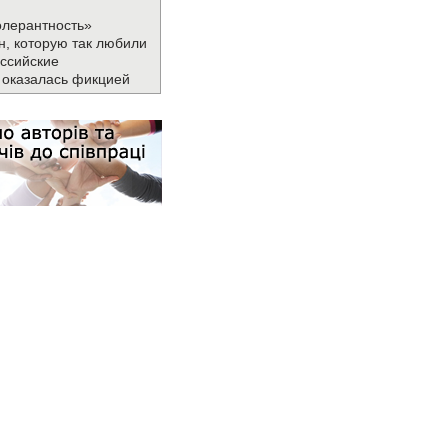
олерантность»
н, которую так любили
ссийские
 оказалась фикцией