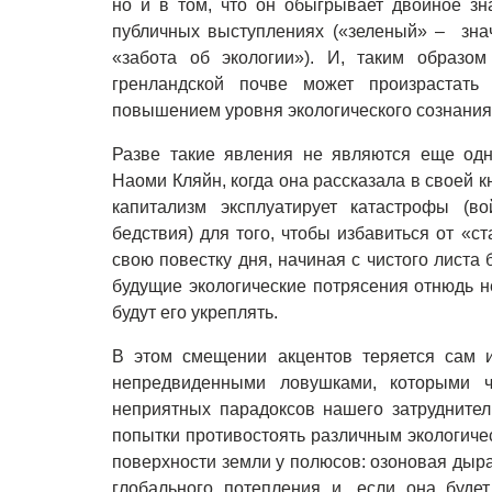
но и в том, что он обыгрывает двойное зн
публичных выступлениях («зеленый» – знач
«забота об экологии»). И, таким образом
гренландской почве может произрастать 
повышением уровня экологического сознания
Разве такие явления не являются еще одн
Наоми Кляйн, когда она рассказала в своей к
капитализм эксплуатирует катастрофы (в
бедствия) для того, чтобы избавиться от «
свою повестку дня, начиная с чистого листа
будущие экологические потрясения отнюдь н
будут его укреплять.
В этом смещении акцентов теряется сам 
непредвиденными ловушками, которыми ч
неприятных парадоксов нашего затруднител
попытки противостоять различным экологиче
поверхности земли у полюсов: озоновая дыр
глобального потепления и, если она буде