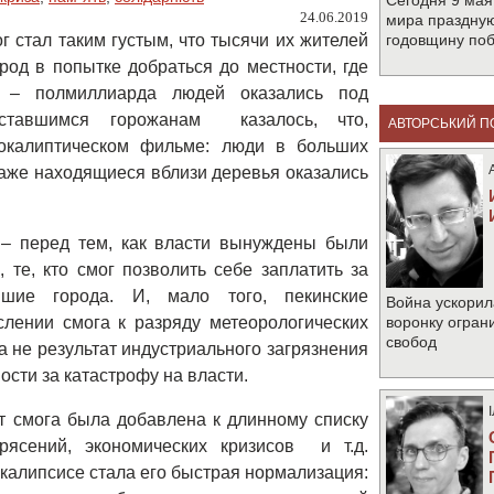
Сегодня 9 мая
24.06.2019
мира праздную
г стал таким густым, что тысячи их жителей
годовщину по
од в попытке добраться до местности, где
 – полмиллиарда людей оказались под
Оставшимся горожанам казалось, что,
АВТОРСЬКИЙ П
покалиптическом фильме: люди в больших
даже находящиеся вблизи деревья оказались
– перед тем, как власти вынуждены были
 те, кто смог позволить себе заплатить за
вшие города. И, мало того, пекинские
Война ускорил
лении смога к разряду метеорологических
воронку огран
свобод
а не результат индустриального загрязнения
ости за катастрофу на власти.
т смога была добавлена к длинному списку
рясений, экономических кризисов и т.д.
калипсисе стала его быстрая нормализация: