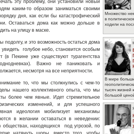
мечать эту проблему, они установили новый
юдям каким-то образом заниматься своими
Множество не
орядку дня, как если бы катастрофический
в политическо
ни. Оставаться дома как можно дольше в
ходили на по
дить на улицу в маске.
ы подолгу, и это возможность остаться дома
о увидеть голубое небо, становится особым
т (в Пекине уже существуют турагентства
-однодневках). Важно не паниковать и
олжается, несмотря на все неприятности.
В мире больши
нимание то, что мы столкнулись с чем-то
геополитическ
елы нашего коллективного опыта, что мы
тысяч жизней 
большой цено
кты более чем явные. Идет стремительное
физических изменений, и для успешного
ивная идеология мобилизует механизмы
ются в желании оставаться в неведении:
 обществах, находящихся под угрозой, по
епче натянуть шоры, вместо того, чтобы