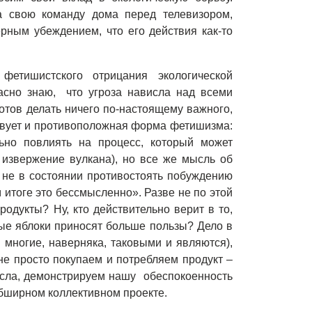
а свою команду дома перед телевизором,
рным убеждением, что его действия как-то
 фетишистского отрицания экологической
асно знаю, что угроза нависла над всеми
готов делать ничего по-настоящему важного,
ствует и противоположная форма фетишизма:
ьно повлиять на процесс, который может
извержение вулкана), но все же мысль об
я не в состоянии противостоять побуждению
м итоге это бессмысленно». Разве не по этой
одукты? Ну, кто действительно верит в то,
тые яблоки приносят больше пользы? Дело в
и многие, наверняка, таковыми и являются),
 не просто покупаем и потребляем продукт –
сла, демонстрируем нашу обеспокоенность
обширном коллективном проекте.