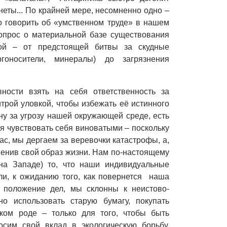
еты... По крайней мере, несомненно одно –
 говорить об «умственном труде» в нашем
вопрос о материальной базе существования
ой – от предстоящей битвы за скудные
гоносители, минералы) до загрязнения
ности взять на себя ответственность за
итрой уловкой, чтобы избежать её истинного
ину за угрозу нашей окружающей среде, есть
я чувствовать себя виноватыми – поскольку
нас, мы дергаем за веревочки катастрофы, а,
зменив свой образ жизни. Нам по-настоящему
 на Западе) то, что наши индивидуальные
ли, к ожиданию того, как повернется наша
 положение дел, мы склонны к неистово-
но использовать старую бумагу, покупать
аком роде – только для того, чтобы быть
осим свой вклад в экологическую борьбу.