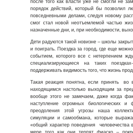
после того как власти уже не смогли не за
порядок действий, который бы позволил л
повседневными делами, следуя новому расп
смог стал новой неотъемлемой частью жиз
назначенные дни, и, при необходимости, выхо
Дети радуются такой новизне – школы закрыт
и поиграть. Поездка за город, где еще можн
событием, которого все с нетерпением жду
специализирующиеся на таких поездках
поддерживать видимость того, что жизнь прод
Такая реакция понятна, если принять во в
находящимся настолько выходящим за пред
вообще этого не замечаем, даже когда фа
наступление огромных биологических и 
преодоления этой угрозы наша коллект
симуляции и самообмана, которые выража
«общий характер поведения человечества в
мере того как они терпят фиаско – покр