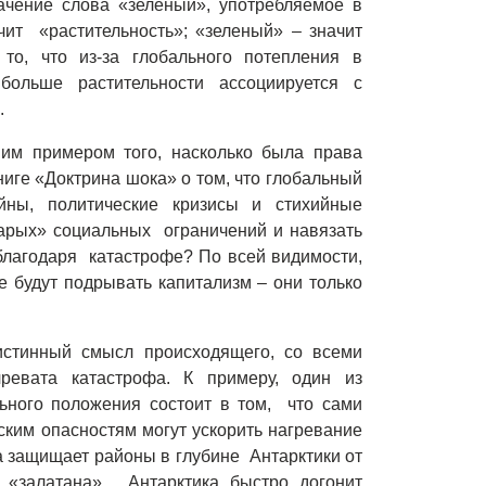
ачение слова «зеленый», употребляемое в
ит «растительность»; «зеленый» – значит
 то, что из-за глобального потепления в
больше растительности ассоциируется с
.
им примером того, насколько была права
ниге «Доктрина шока» о том, что глобальный
ойны, политические кризисы и стихийные
старых» социальных ограничений и навязать
 благодаря катастрофе? По всей видимости,
е будут подрывать капитализм – они только
истинный смысл происходящего, со всеми
ревата катастрофа. К примеру, один из
ьного положения состоит в том, что сами
ским опасностям могут ускорить нагревание
а защищает районы в глубине Антарктики от
т «залатана», Антарктика быстро догонит