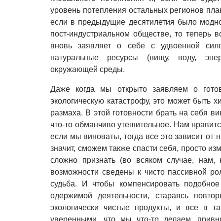
уровень потепления остальных регионов план
если в предыдущие десятилетия было модно
пост-индустриальном обществе, то теперь 
вновь заявляет о себе с удвоенной сил
натуральные ресурсы (пищу, воду, энер
окружающей среды.
Даже когда мы открыто заявляем о готов
экологическую катастрофу, это может быть х
размаха. В этой готовности брать на себя в
что-то обманчиво утешительное. Нам нравитс
если мы виноваты, тогда все это зависит от 
значит, сможем также спасти себя, просто и
сложно признать (во всяком случае, нам,
возможности сведены к чисто пассивной ро
судьба. И чтобы компенсировать подобное
одержимой деятельности, стараясь повтор
экологически чистые продукты, и все в т
уверенными, что мы что-то делаем, привн