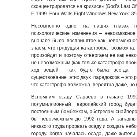
сконцентрироватся на кризисе» [God’s Last Offe
E.1999. Four Walls Eight Windows,New York. 3
Несомненно одно: на наших глазах п
психологические изменения – невозможное
вначале было воспринятое как невозможное
знаем, что грядущая катастрофа возможна, 
произойдет и поэтому отвергаем ее как нев
не невозможным (как только катастрофа прои
ход вещей, как будто была всегда во
существование этих двух парадоксов – это 
что катастрофа возможна, вероятна даже, но 
Вспомним осаду Сараево в начале 1990
полумиллионный европейский город будет
постоянным бомбежкам, обстрелам снайперов,
бы невозможным до 1992 года. А западн
никакого труда прорвать осаду и создать не
городу. Когда началась осада, даже жители