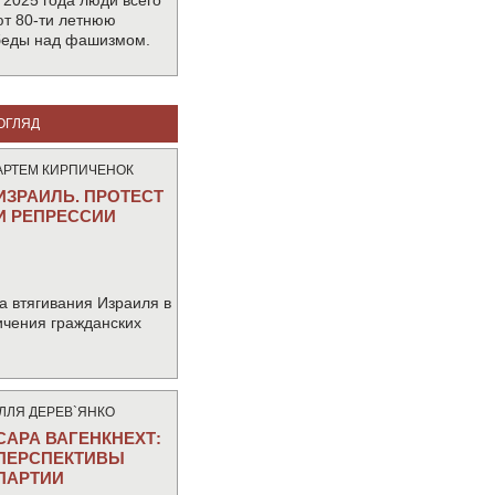
 2025 года люди всего
т 80-ти летнюю
беды над фашизмом.
ОГЛЯД
АРТЕМ КИРПИЧЕНОК
ИЗРАИЛЬ. ПРОТЕСТ
И РЕПРЕССИИ
а втягивания Израиля в
ичения гражданских
IЛЛЯ ДЕРЕВ`ЯНКО
САРА ВАГЕНКНЕХТ:
ПЕРСПЕКТИВЫ
ПАРТИИ