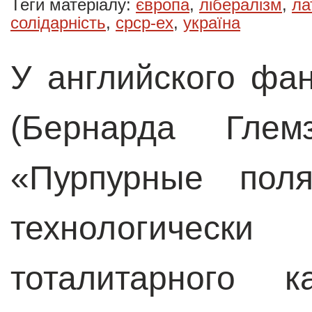
Теги матеріалу:
європа
,
лібералізм
,
ла
солідарність
,
срср-ex
,
україна
У английского фа
(Бернарда Глем
«Пурпурные поля
технологичес
тоталитарного к