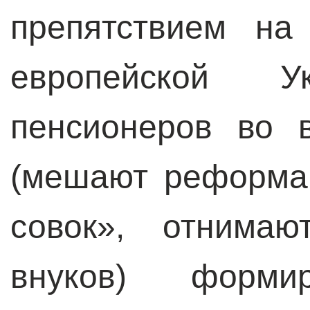
препятствием на
европейской У
пенсионеров во 
(мешают реформам
совок», отнима
внуков) формир