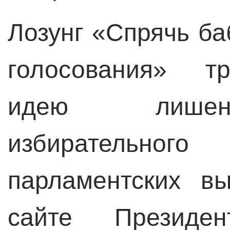
Лозунг «Спрячь ба
голосования» т
идею лишен
избирательног
парламентских в
сайте Президе