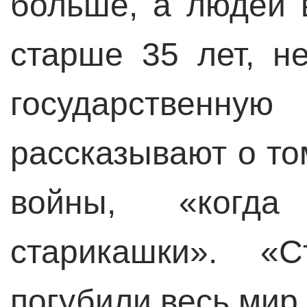
больше, а людей 
старше 35 лет, н
государствен
рассказывают о то
войны, «когда
старикашки». «
погубили весь мир