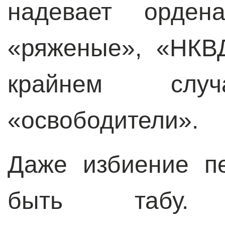
надевает орден
«ряженые», «НКВД
крайнем случа
«освободители».
Даже избиение п
быть табу.