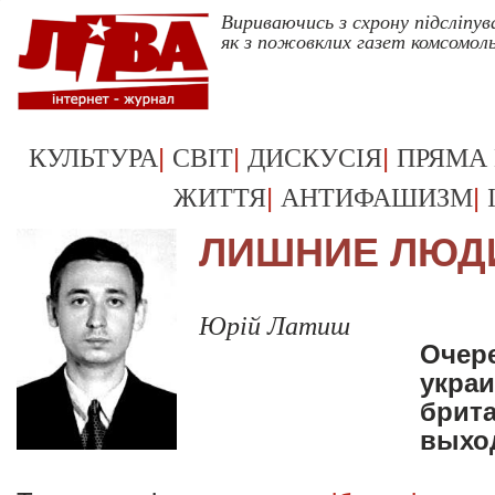
Вириваючись з схрону підсліпу
як з пожовклих газет комсомол
|
|
|
КУЛЬТУРА
СВІТ
ДИСКУСІЯ
ПРЯМА
|
|
ЖИТТЯ
АНТИФАШИЗМ
ЛИШНИЕ ЛЮДИ
Юрій Латиш
Очер
украи
брита
выход