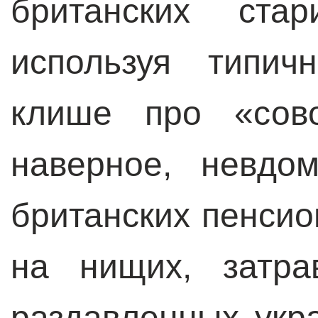
британских стар
используя типич
клише про «сово
наверное, невдо
британских пенсио
на нищих, затра
раздавленных укра