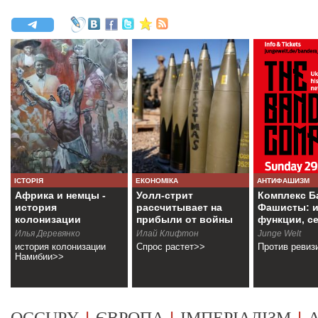
ІСТОРІЯ
ЕКОНОМІКА
АНТИФАШИЗМ
Африка и немцы -
Уолл-стрит
Комплекс Б
история
рассчитывает на
Фашисты: и
колонизации
прибыли от войны
функции, с
Намибии
Илья Деревянко
Илай Клифтон
Junge Welt
история колонизации
Спрос растет>>
Против ревиз
Намибии>>
|
|
|