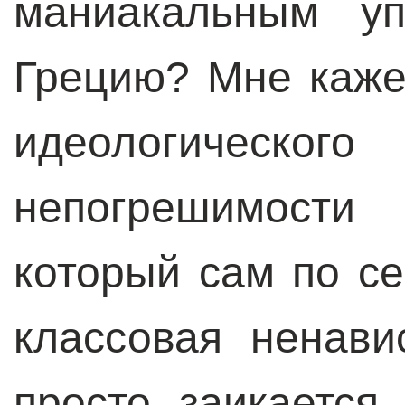
маниакальным уп
Грецию? Мне кажет
идеологичес
непогрешимости 
который сам по се
классовая ненави
просто заикается