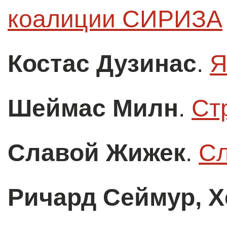
коалиции СИРИЗА
Костас Дузинас
.
Я
Шеймас Милн
.
Ст
Славой Жижек
.
Сл
Ричард Сеймур, Х