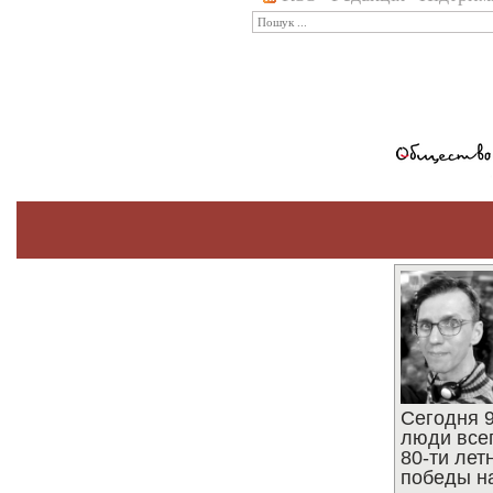
Сегодня 9
люди все
80-ти ле
победы н