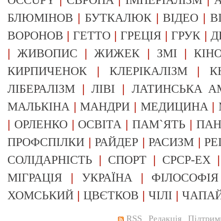
OCCUPY
ЄВРОПА
ІМПЕРІАЛІЗМ
А
|
|
|
БЛЮМІНОВ
БУТКАЛЮК
ВІДЕО
В
|
|
|
|
ВОРОНОВ
ГЕТТО
ГРЕЦІЯ
ГРУК
Д
|
|
|
|
ЖИВОПИС
ЖИЖЕК
ЗМІ
КІН
|
|
КИРПИЧЕНОК
КЛЕРІКАЛІЗМ
К
|
|
ЛІБЕРАЛІЗМ
ЛІВІ
ЛАТИНСЬКА А
|
|
|
МАЛЬКІНА
МАНДРИ
МЕДИЦИНА
|
|
|
|
ОРЛЕНКО
ОСВІТА
ПАМ`ЯТЬ
ПА
|
|
|
ПРОФСПІЛКИ
РАЙДЕР
РАСИЗМ
РЕ
|
|
СОЛІДАРНІСТЬ
СПОРТ
СРСР-EX
|
|
МІГРАЦІЯ
УКРАЇНА
ФІЛОСОФІЯ
|
|
|
ХОМСЬКИЙ
ЦВЄТКОВ
ЧІЛІ
ЧАПА
RSS
Редакція
Підтрим