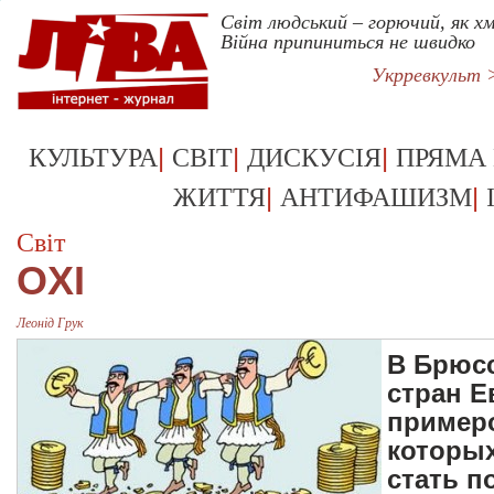
Світ людський – горючий, як х
Війна припиниться не швидко
Укрревкульт 
|
|
|
КУЛЬТУРА
СВІТ
ДИСКУСІЯ
ПРЯМА
|
|
ЖИТТЯ
АНТИФАШИЗМ
Світ
OXI
Леонiд Грук
В Брюсс
стран Е
примеро
которых
стать п