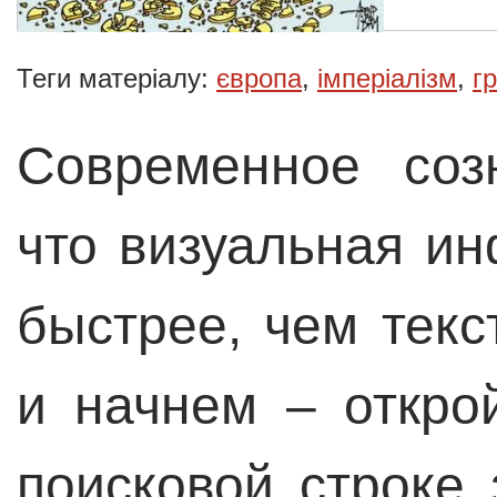
Теги матеріалу:
європа
,
імперіалізм
,
г
Современное соз
что визуальная и
быстрее, чем текс
и начнем – откро
поисковой строке