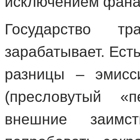
исключением фана
Государство т
зарабатывает. Ест
разницы – эмисс
(пресловутый «п
внешние заимс