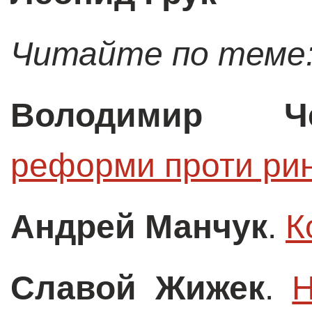
Читайте по теме
Володимир Че
реформи проти ри
Андрей Манчук
.
К
Славой Жижек
.
Н