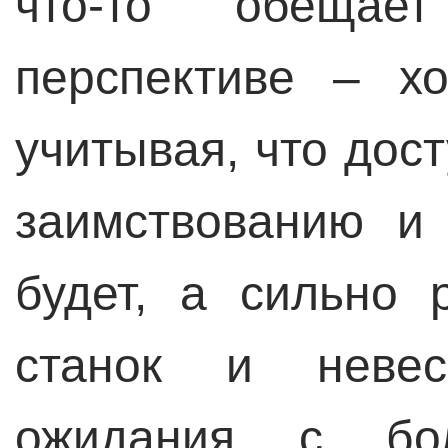
что-то обещае
перспективе – х
учитывая, что дос
заимствованию и
будет, а сильно 
станок и невес
ожидания с бол