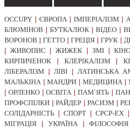
|
|
|
OCCUPY
ЄВРОПА
ІМПЕРІАЛІЗМ
А
|
|
|
БЛЮМІНОВ
БУТКАЛЮК
ВІДЕО
В
|
|
|
|
ВОРОНОВ
ГЕТТО
ГРЕЦІЯ
ГРУК
Д
|
|
|
|
ЖИВОПИС
ЖИЖЕК
ЗМІ
КІН
|
|
КИРПИЧЕНОК
КЛЕРІКАЛІЗМ
К
|
|
ЛІБЕРАЛІЗМ
ЛІВІ
ЛАТИНСЬКА А
|
|
|
МАЛЬКІНА
МАНДРИ
МЕДИЦИНА
|
|
|
|
ОРЛЕНКО
ОСВІТА
ПАМ`ЯТЬ
ПА
|
|
|
ПРОФСПІЛКИ
РАЙДЕР
РАСИЗМ
РЕ
|
|
СОЛІДАРНІСТЬ
СПОРТ
СРСР-EX
|
|
МІГРАЦІЯ
УКРАЇНА
ФІЛОСОФІЯ