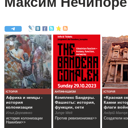
Максим Нечипоре
ІСТОРІЯ
АНТИФАШИЗМ
ІСТОРІЯ
Африка и немцы -
Комплекс Бандеры.
«Красная ск
история
Фашисты: история,
Камни исто
колонизации
функции, сети
флаги вой
Намибии
Илья Деревянко
Junge Welt
Андрій Манчук
история колонизации
Против ревизионизма>>
Создатели к
Намибии>>