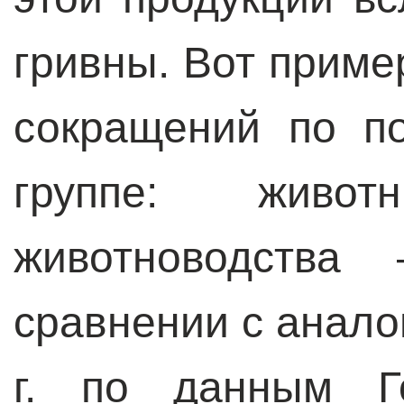
гривны. Вот прим
сокращений по п
группе: живо
животноводства
сравнении с анал
г. по данным Го