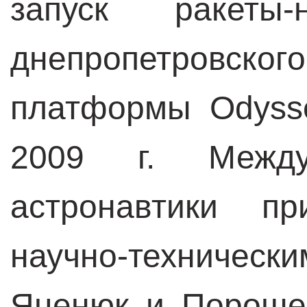
запуск ракеты-
днепропетровск
платформы Odyss
2009 г. Между
астронавтики п
научно-технически
Яценюк и Пороше