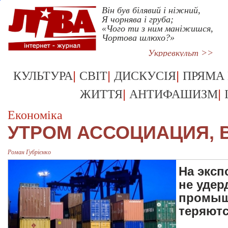
Він був білявий і ніжний,
Я чорнява і груба;
«Чого ти з ним маніжишся,
Чортова шлюхо?»
Укрревкульт >>
|
|
|
КУЛЬТУРА
СВІТ
ДИСКУСІЯ
ПРЯМА
|
|
ЖИТТЯ
АНТИФАШИЗМ
Економіка
УТРОМ АССОЦИАЦИЯ, 
Роман Губрієнко
На эксп
не удер
промыш
теряют