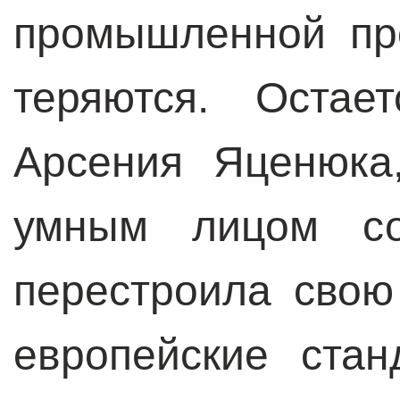
промышленной пр
теряются. Остае
Арсения Яценюка
умным лицом со
перестроила сво
европейские ста