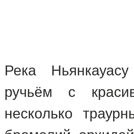
Река Ньянкауасу
ручьём с краси
несколько траур