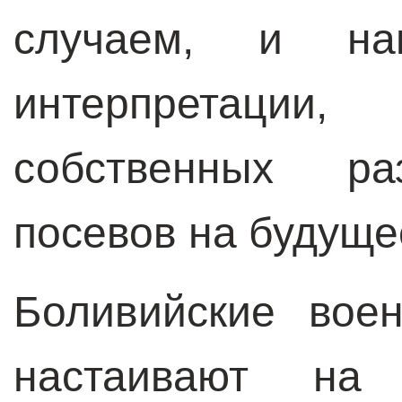
случаем, и нап
интерпретац
собственных раз
посевов на будуще
Боливийские вое
настаивают на 