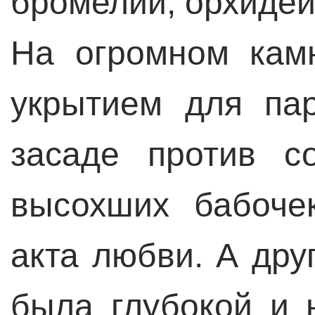
бромелий, орхидей
На огромном кам
укрытием для па
засаде против с
высохших бабоче
акта любви. А дру
была глубокой и 