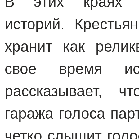
В этих краях р
историй. Крестья
хранит как рели
свое время ис
рассказывает, ч
гаража голоса пар
четко слышит голо