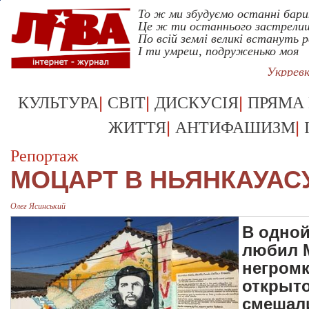
То ж ми збудуємо останнi бари
Це ж ти останнього застрелиш
По всiй землi великi встануть 
I ти умреш, подруженько моя
Укррев
|
|
|
КУЛЬТУРА
СВІТ
ДИСКУСІЯ
ПРЯМА
|
|
ЖИТТЯ
АНТИФАШИЗМ
Репортаж
МОЦАРТ В НЬЯНКАУАС
Олег Ясинський
В одной
любил М
негромк
открыто
смешали