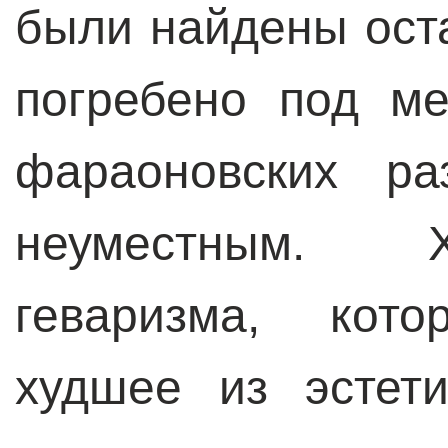
были найдены оста
погребено под м
фараоновских ра
неуместным. 
геваризма, кот
худшее из эстети