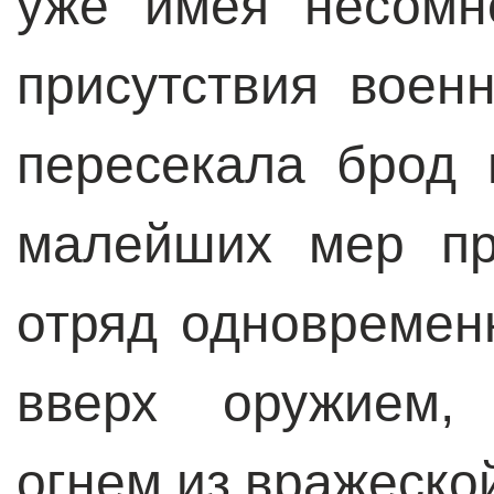
уже имея несомн
присутствия воен
пересекала брод 
малейших мер пр
отряд одновремен
вверх оружием,
огнем из вражеско