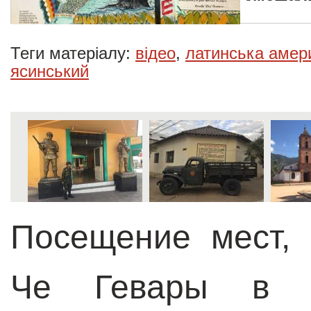
Теги матеріалу:
відео
,
латинська амер
ясинський
Посещение мест, 
Че Гевары в 