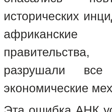
исторических инци
африкански
правительства
разрушали все
экономические ме
Эта ошибка АНК у