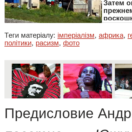
Затем о
прежне
роскошн
возвра
Теги матеріалу:
імперіалізм
,
африка
,
г
політики
,
расизм
,
фото
Предисловие Андр