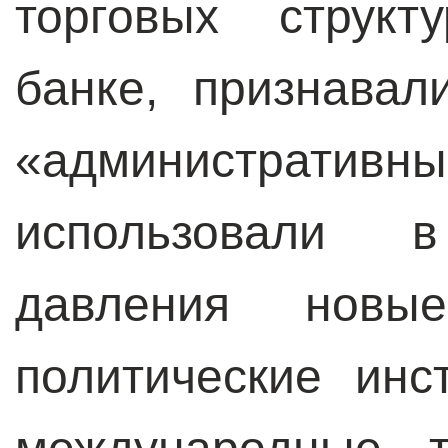
торговых структ
банке, признавал
«администр
использовали 
давления нов
политические инс