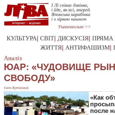
І Лі співає дзвінко,
і йде, як всі, вперед.
Японська карабінка
і з зіркою кашкет
Укрревкульт >>
|
|
|
КУЛЬТУРА
СВІТ
ДИСКУСІЯ
ПРЯМА
|
|
ЖИТТЯ
АНТИФАШИЗМ
Аналіз
ЮАР: «ЧУДОВИЩЕ РЫ
СВОБОДУ»
Євген Жутовський
«Как об
просыпа
после н