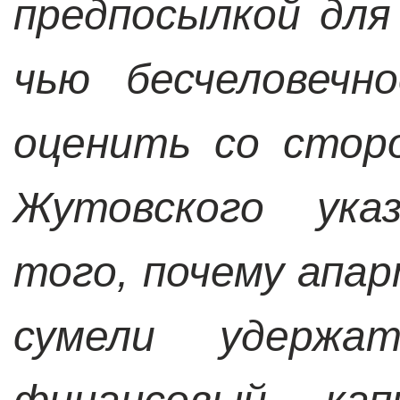
предпосылкой для
чью бесчеловечн
оценить со стор
Жутовского ука
того, почему ап
сумели удержа