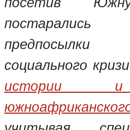
посетив Юж
постарались 
предпосылки
социального криз
истории и 
южноафриканск
учитывая сп