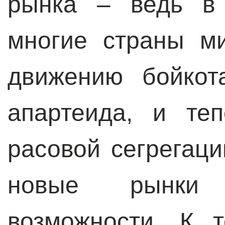
рынка – ведь в 
многие страны м
движению бойкот
апартеида, и те
расовой сегрегац
новые рынки 
возможности. К 