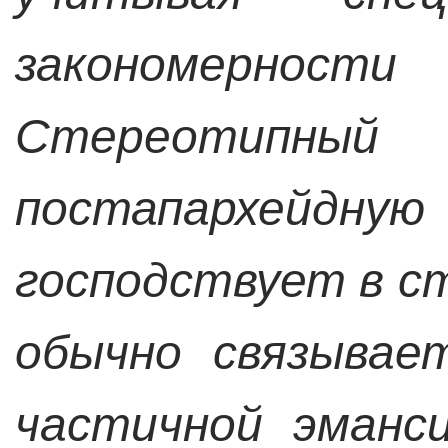
закономернос
Стереотипн
постапархейд
господствует в с
обычно связывае
частичной эманс