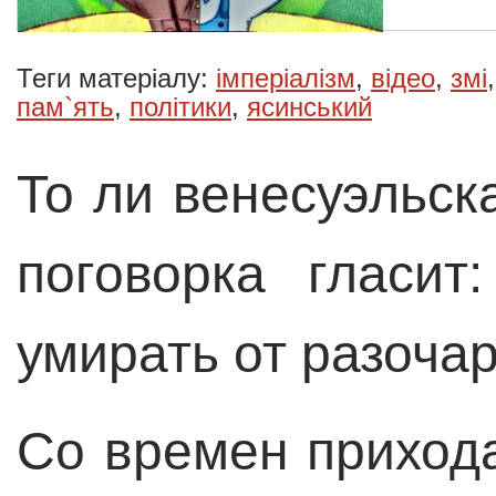
Теги матеріалу:
імперіалізм
,
відео
,
змі
пам`ять
,
політики
,
ясинський
То ли венесуэльск
поговорка гласи
умирать от разоча
Со времен прихода