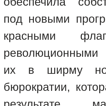
обеспечила собс
под новыми прогр
красными фл
революционными 
их в ширму нов
бюрократии, кото
результате м