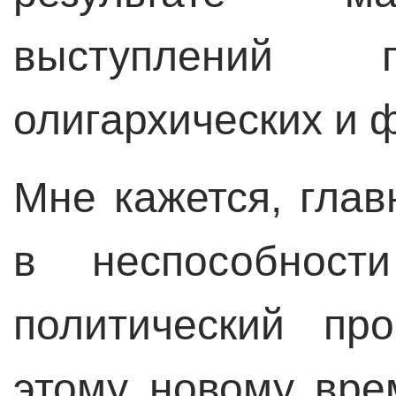
выступлений п
олигархических и 
Мне кажется, гла
в неспособност
политический про
этому новому вре