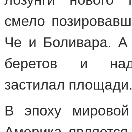
смело позировавш
Че и Боливара. А
беретов и наде
застилал площади
В эпоху мировой
Америка являетс