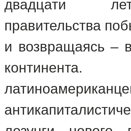
двадцати лет
правительства поб
и возвращаясь – 
континент
латиноамерикан
антикапиталист
лозунги нового 