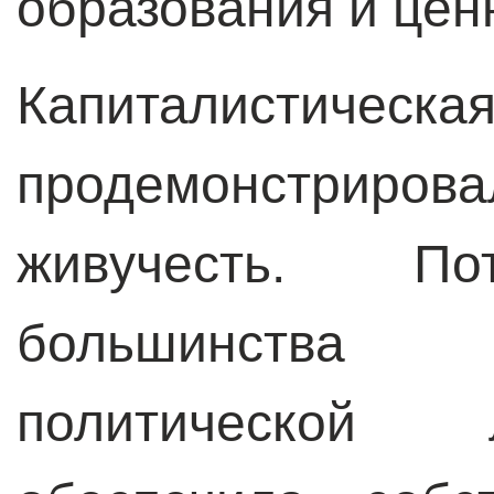
образования и цен
Капиталистическ
продемонстрирова
живучесть. П
большинства 
политической 