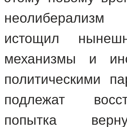
неолиберализм
истощил нынешн
механизмы и ин
политическими п
подлежат восс
попытка вер