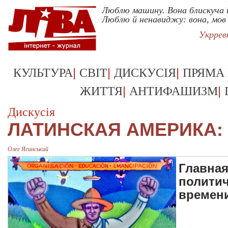
Люблю машину. Вона блискуча 
Люблю й ненавиджу: вона, мов
Укррев
|
|
|
КУЛЬТУРА
СВІТ
ДИСКУСІЯ
ПРЯМА
|
|
ЖИТТЯ
АНТИФАШИЗМ
Дискусія
ЛАТИНСКАЯ АМЕРИКА:
Олег Ясинський
Главная
политич
времен