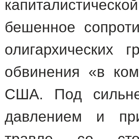
капиталистическ
бешенное сопрот
олигархических 
обвинения «в ко
США. Под сильне
давлением и пр
травле со сто