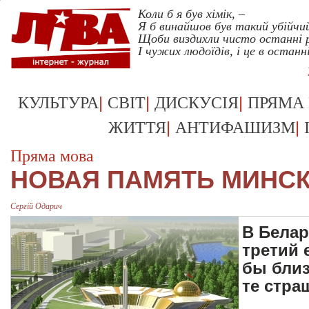
Коли б я був хімік, –
Я б винайшов був такий убійчий
Щоби виздихли чисто останні
І чужих людоїдів, і це в останн
|
|
|
КУЛЬТУРА
СВІТ
ДИСКУСІЯ
ПРЯМА
|
|
ЖИТТЯ
АНТИФАШИЗМ
Пряма мова
НОВАЯ ПАМЯТЬ МИНС
Сергій Одарич
В Белар
третий 
бы близ
те стра