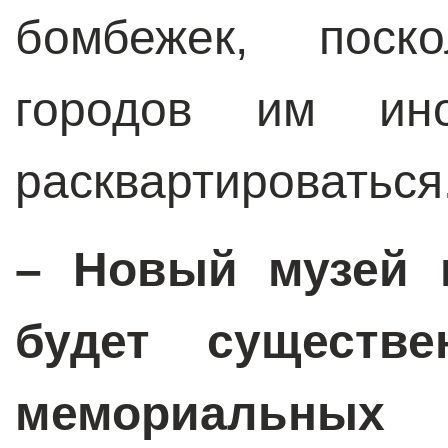
бомбежек, поск
городов им ин
расквартироваться
–
Новый музей в
будет существе
мемориальн