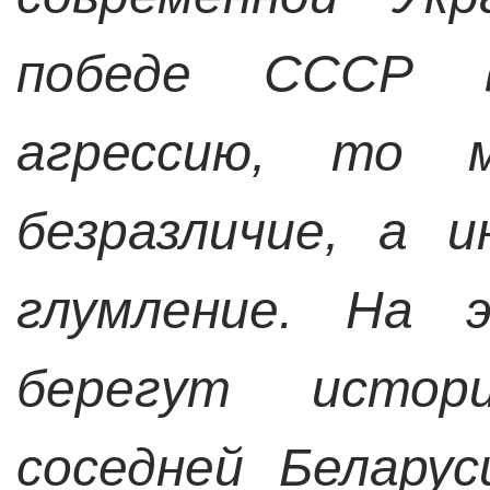
победе СССР 
агрессию, то м
безразличие, а 
глумление. На 
берегут истор
соседней Белару