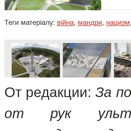
Теги матеріалу:
війна
,
мандри
,
нацизм
От редакции:
За по
от рук ультр