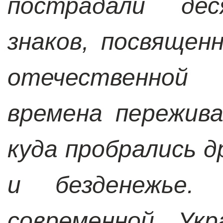
пострадали дес
знаков, посвящен
отечественной
времена пережив
куда пробрались 
и безденежье
современной Укр