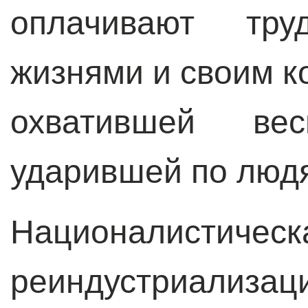
оплачивают тр
жизнями и своим к
охватившей ве
ударившей по людя
Националисти
реиндустриализаци