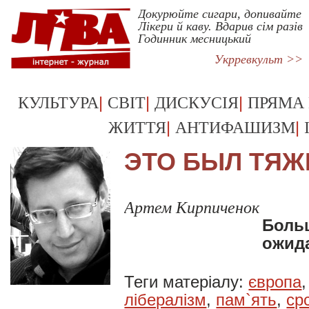
Докурюйте сигари, допивайте
Лікери й каву. Вдарив сім разів
Годинник месницький
Укрревкульт >>
|
|
|
КУЛЬТУРА
СВІТ
ДИСКУСІЯ
ПРЯМА
|
|
ЖИТТЯ
АНТИФАШИЗМ
ЭТО БЫЛ ТЯЖ
Артем Кирпиченок
Боль
ожида
Теги матеріалу:
європа
лібералізм
,
пам`ять
,
ср