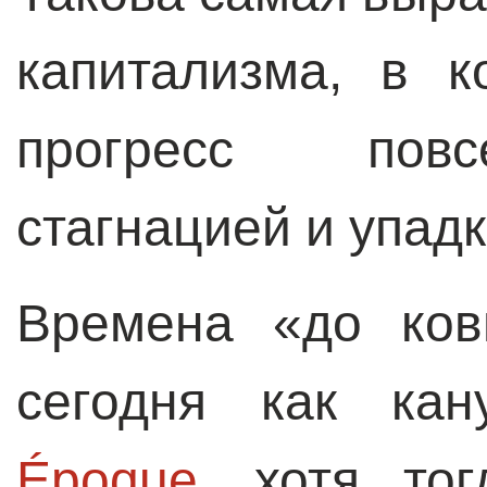
капитализма, в 
прогресс повс
стагнацией и упад
Времена «до ков
сегодня как к
Époque
, хотя то