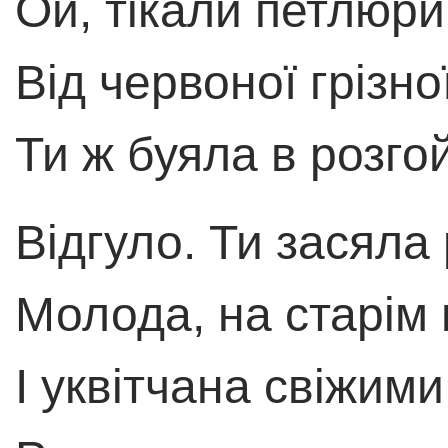
Ой, тікали петлюри
Від червоної грізно
Ти ж буяла в розгой
Відгуло. Ти засял
Молода, на старім 
I уквітчана свіжим