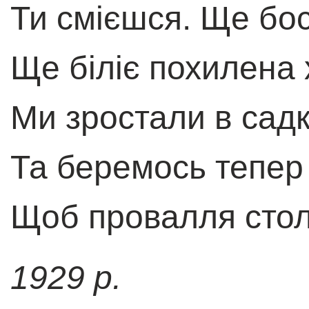
Ти смієшся. Ще босі
Ще біліє похилена 
Ми зростали в садк
Та беремось тепер
Щоб провалля стол
1929 р.