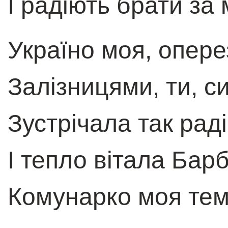
I радіють брати за
Україно моя, опер
Залізницями, ти, с
Зустрічала так рад
I тепло вітала Бар
Комунарко моя тем