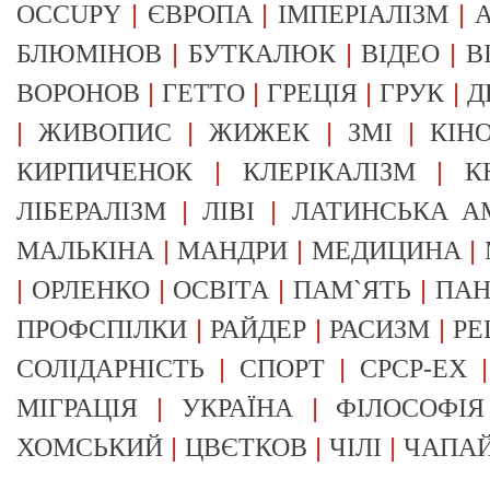
|
|
|
OCCUPY
ЄВРОПА
ІМПЕРІАЛІЗМ
А
|
|
|
БЛЮМІНОВ
БУТКАЛЮК
ВІДЕО
В
|
|
|
|
ВОРОНОВ
ГЕТТО
ГРЕЦІЯ
ГРУК
Д
|
|
|
|
ЖИВОПИС
ЖИЖЕК
ЗМІ
КІН
|
|
КИРПИЧЕНОК
КЛЕРІКАЛІЗМ
К
|
|
ЛІБЕРАЛІЗМ
ЛІВІ
ЛАТИНСЬКА А
|
|
|
МАЛЬКІНА
МАНДРИ
МЕДИЦИНА
|
|
|
|
ОРЛЕНКО
ОСВІТА
ПАМ`ЯТЬ
ПА
|
|
|
ПРОФСПІЛКИ
РАЙДЕР
РАСИЗМ
РЕ
|
|
СОЛІДАРНІСТЬ
СПОРТ
СРСР-EX
|
|
МІГРАЦІЯ
УКРАЇНА
ФІЛОСОФІЯ
|
|
|
ХОМСЬКИЙ
ЦВЄТКОВ
ЧІЛІ
ЧАПА