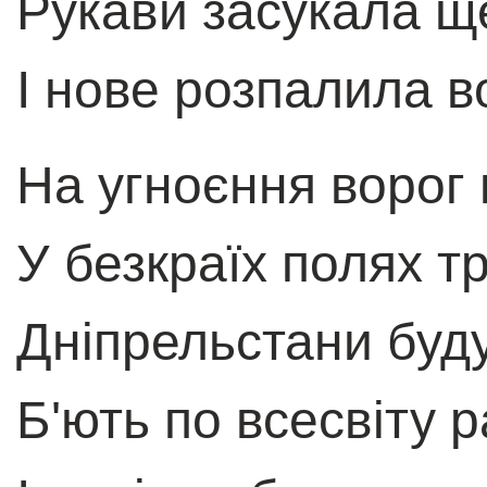
Рукави засукала щ
I нове розпалила в
На угноєння ворог
У безкраїх полях т
Дніпрельстани буду
Б'ють по всесвіту 