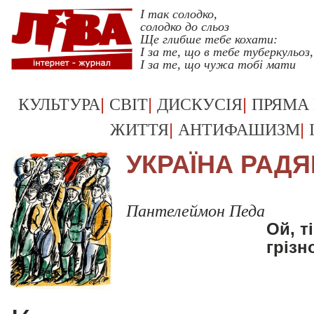
І так солодко,
солодко до сльоз
Ще глибше тебе кохати:
І за те, що в тебе туберкульоз,
І за те, що чужа тобі мати
Укрревкульт >>
|
|
|
КУЛЬТУРА
СВІТ
ДИСКУСІЯ
ПРЯМА
|
|
ЖИТТЯ
АНТИФАШИЗМ
УКРАЇНА РАД
Пантелеймон Педа
Ой, т
грізн