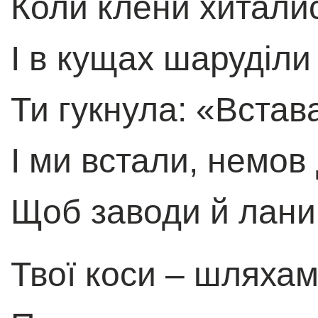
Коли клени хитали
I в кущах шаруділи
Ти гукнула: «Встав
I ми встали, немов
Щоб заводи й лани
Твої коси – шляха