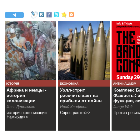
ІСТОРІЯ
ЕКОНОМІКА
АНТИФАШИЗМ
Африка и немцы -
Уолл-стрит
Комплекс Б
история
рассчитывает на
Фашисты: и
колонизации
прибыли от войны
функции, с
Намибии
Илья Деревянко
Илай Клифтон
Junge Welt
история колонизации
Спрос растет>>
Против ревиз
Намибии>>