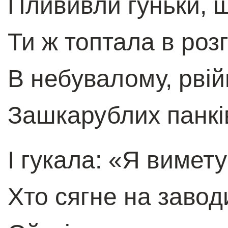
Плививли гуньки, ш
Ти ж топтала в роз
В небувалому, рвій
Зашкарублих панків
I гукала: «Я вимету
Хто сягне на завод