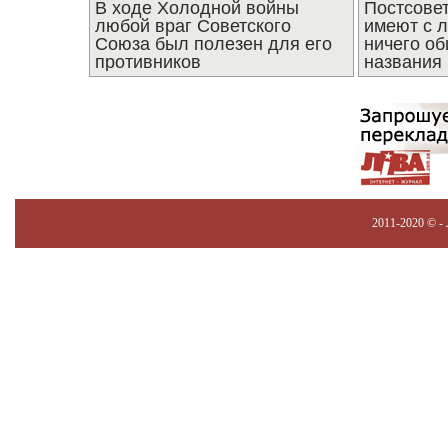
В ходе Холодной войны
Постсове
любой враг Советского
имеют с 
Союза был полезен для его
ничего об
противников
названия
2011-2020 © -