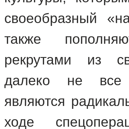
своеобразный «н
также пополня
рекрутами из св
далеко не все
являются радикал
ходе спецопер