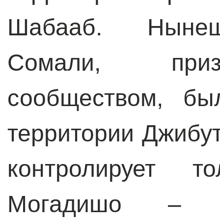
Шабааб. Нынеш
Сомали, при
сообществом, бы
территории Джибу
контролирует т
Могадишо – п