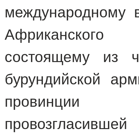
международному в
Африканског
состоящему из ч
бурундийской ар
провинции
провозгласивше