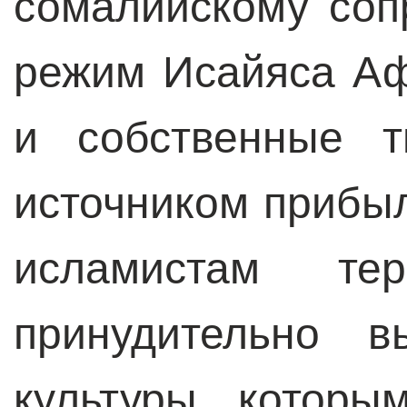
сомалийскому соп
режим Исайяса Аф
и собственные т
источником прибы
исламистам тер
принудительно в
культуры, котор