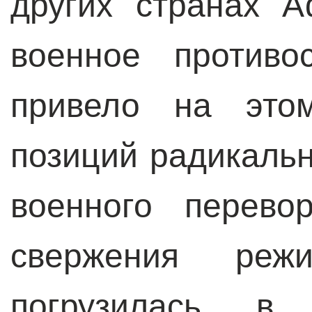
других странах А
военное противо
привело на это
позиций радикаль
военного перево
свержения реж
погрузилась в