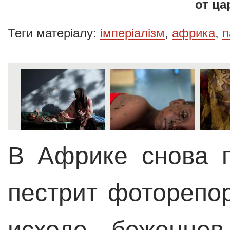
от ца
Теги матеріалу:
імперіалізм
,
африка
,
п
В Африке снова г
пестрит фоторепо
исходе беженце