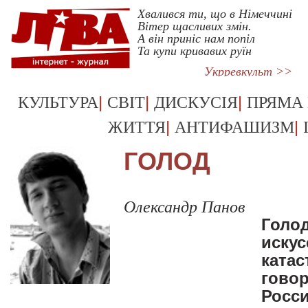
Хвалився ти, що в Німеччині
Вітер щасливих змін.
А він приніс нам попіл
Та купи кривавих руїн
Укрревкульт >>
|
|
|
КУЛЬТУРА
СВІТ
ДИСКУСІЯ
ПРЯМА
|
|
ЖИТТЯ
АНТИФАШИЗМ
ГОЛОД
Олександр Панов
Голод
искус
катас
говор
Росси