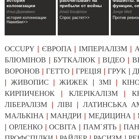
история
рассчитывает на
Фашисты: и
колонизации
прибыли от войны
функции, с
Намибии
Илья Деревянко
Илай Клифтон
Junge Welt
история колонизации
Спрос растет>>
Против ревиз
Намибии>>
|
|
|
OCCUPY
ЄВРОПА
ІМПЕРІАЛІЗМ
А
|
|
|
БЛЮМІНОВ
БУТКАЛЮК
ВІДЕО
В
|
|
|
|
ВОРОНОВ
ГЕТТО
ГРЕЦІЯ
ГРУК
Д
|
|
|
|
ЖИВОПИС
ЖИЖЕК
ЗМІ
КІН
|
|
КИРПИЧЕНОК
КЛЕРІКАЛІЗМ
К
|
|
ЛІБЕРАЛІЗМ
ЛІВІ
ЛАТИНСЬКА А
|
|
|
МАЛЬКІНА
МАНДРИ
МЕДИЦИНА
|
|
|
|
ОРЛЕНКО
ОСВІТА
ПАМ`ЯТЬ
ПА
|
|
|
ПРОФСПІЛКИ
РАЙДЕР
РАСИЗМ
РЕ