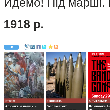
Йдемо! Під марші. 
1918 р.
ІСТОРІЯ
ЕКОНОМІКА
АНТИФАШИЗМ
Африка и немцы -
Уолл-стрит
Комплекс Б