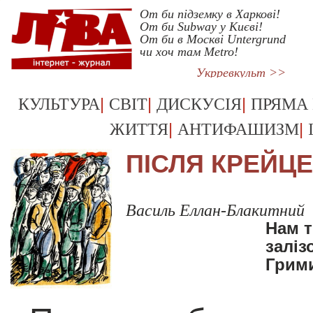
От би підземку в Харкові!
От би Subway у Києві!
От би в Москві Untergrund
чи хоч там Metro!
Укрревкульт >>
|
|
|
КУЛЬТУРА
СВІТ
ДИСКУСІЯ
ПРЯМА
|
|
ЖИТТЯ
АНТИФАШИЗМ
ПІСЛЯ КРЕЙЦ
Василь Еллан-Блакитний
Нам т
заліз
Грими