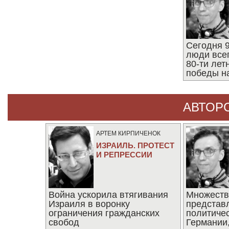
Сегодня 9
люди все
80-ти ле
победы н
АВТОР
АРТЕМ КИРПИЧЕНОК
ИЗРАИЛЬ. ПРОТЕСТ
И РЕПРЕССИИ
Война ускорила втягивания
Множеств
Израиля в воронку
представ
ограничения гражданских
политиче
свобод
Германии,