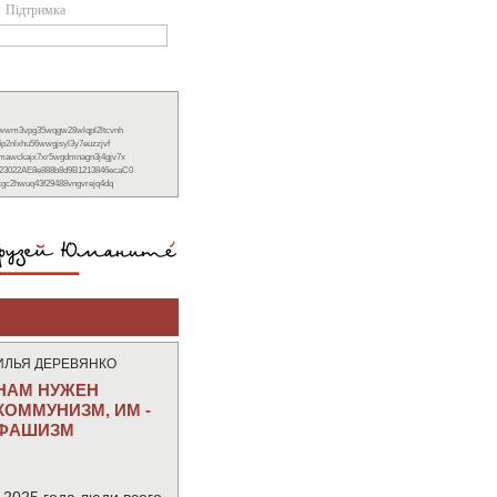
Підтримка
xwwm3vpg35wqgw28wlqpl2ltcvnh
6p2nlxhu56wwgjsyl3y7euzzjvf
nmawckajx7xr5wgdmnagn3j4gjv7x
23022AE8e888b8d9B1213846ecaC0
ckgc2hwuq43f29488vngvrejq4dq
ИЛЬЯ ДЕРЕВЯНКО
НАМ НУЖЕН
КОММУНИЗМ, ИМ -
ФАШИЗМ