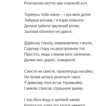
Розплатою-люттю при спаленiй хатi.
Торкнусь тебе нiжно – i рук моїх дотик
Забурха вогнем, i я взрю опiвночi:
Дитини забитої змучений ротик,
Залiзом обпеченi очi дiвочi,
Дiдiвську сльозу, закривавлену з жалю,
Сорочку стару на розстрiлянiм тiлi.
Простiть, якщо словом кого запечалю,
Далекi мої, дорогi, помарнiлi!
Свисти не свисти, проклятуща нагайко,
Не бачив катюга розплати такої:
У димному полi встає Наливайко
I землю стрясає страшною рукою.
I тiнь його вiща в залiзнiй заковi
Випростує плечi пiд хмари невмитi.