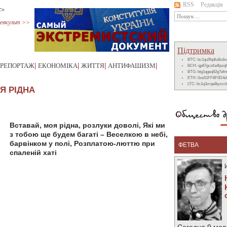
RSS
Редакція
с»
евкульт >>
Підтримка
BTC: bc1qu5fqdlu8zd
РЕПОРТАЖ
|
ЕКОНОМІКА
|
ЖИТТЯ
|
АНТИФАШИЗМ
|
BCH: qp87gcztla4lpzq
BTG: btg1qgeq82g7ef
ETH: 0xe51FF8F0D4d
LTC: ltc1q3vrqe8tyzc
Я РIДНА
Вставай, моя рiдна, розлуки доволi, Якi ми
з тобою ще будем багатi – Веселкою в небi,
барвiнком у полi, Розплатою-люттю при
ФЕТВА
спаленiй хатi