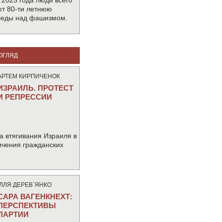
 2025 года люди всего
т 80-ти летнюю
беды над фашизмом.
ОГЛЯД
АРТЕМ КИРПИЧЕНОК
ИЗРАИЛЬ. ПРОТЕСТ
И РЕПРЕССИИ
а втягивания Израиля в
ичения гражданских
IЛЛЯ ДЕРЕВ`ЯНКО
САРА ВАГЕНКНЕХТ:
ПЕРСПЕКТИВЫ
ПАРТИИ