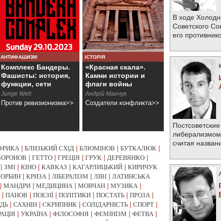
В ходе Холодн
Советского Со
его противник
АНТИФАШИЗМ
ІСТОРІЯ
Комплекс Бандеры.
«Красная скала».
Фашисты: история,
Камни истории и
функции, сети
флаги войны
Junge Welt
Андрій Манчук
Против ревизионизма>>
Создатели конфликта>>
Постсоветские
либерализмом 
считая назван
ФРИКА
|
БЛИЗЬКИЙ СХІД
|
БЛЮМІНОВ
|
БУТКАЛЮК
|
ВОРОНОВ
|
ГЕТТО
|
ГРЕЦІЯ
|
ГРУК
|
ДЕРЕВЯНКО
|
|
ЗМІ
|
КІНО
|
КАВКАЗ
|
КАГАРЛИЦЬКИЙ
|
КИРИЧУК
КОРБИН
|
КРИЗА
|
ЛІБЕРАЛІЗМ
|
ЛІВІ
|
ЛАТИНСЬКА
|
МАНДРИ
|
МЕДИЦИНА
|
МОВЧАН
|
МУЗИКА
|
|
ПАНОВ
|
ПОЕЗІЇ
|
ПОЛІТИКИ
|
ПОСТАТЬ
|
ПРОЗА
|
УДЬ
|
САХНІН
|
СКРИПНИК
|
СОЛІДАРНІСТЬ
|
СПОРТ
|
РАЦІЯ
|
УКРАЇНА
|
ФІЛОСОФІЯ
|
ФЕМІНІЗМ
|
ФЕТВА
|