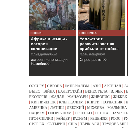
ІСТОРІЯ
ЕКОНОМІКА
Африка и немцы -
Уолл-стрит
история
рассчитывает на
колонизации
прибыли от войны
Намибии
Илья Деревянко
Илай Клифтон
история колонизации
Спрос растет>>
Намибии>>
OCCUPY
|
ЄВРОПА
|
ІМПЕРІАЛІЗМ
|
АЗІЯ
|
АРСЕНАЛ
|
А
ВІДЕО
|
ВІЙНА
|
ВАЛЕРСТАЙН
|
ВЕНЕСУЕЛА
|
ВЛЧЕК
|
ЕКОЛОГІЯ
|
ЖАДАН
|
ЖАНАОЗЕН
|
ЖИВОПИС
|
ЖИЖЕК
|
КИРПИЧЕНОК
|
КЛЕРІКАЛІЗМ
|
КНИГИ
|
КОЛЕСНИК
|
АМЕРИКА
|
ЛАТИШ
|
ЛЕБСКИЙ
|
МІХЄЄВА
|
МАЛЬКІНА
НАЦИЗМ
|
ОПОРТУНІЗМ
|
ОРЛЕНКО
|
ОСВІТА
|
ПАМ`ЯТЬ
ПРОФСПІЛКИ
|
РАЙДЕР
|
РАСИЗМ
|
РЕЦЕНЗІЯ
|
РООС
|
Р
СРСР-EX
|
СУТЫРИН
|
США
|
ТАРІК АЛИ
|
ТРУДОВА МІГ