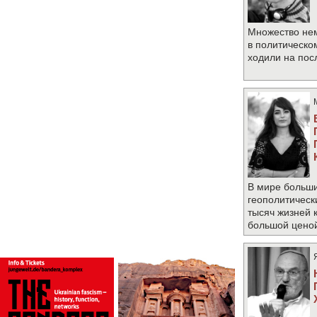
Множество не
в политическо
ходили на по
В мире больши
геополитическ
тысяч жизней 
большой цено