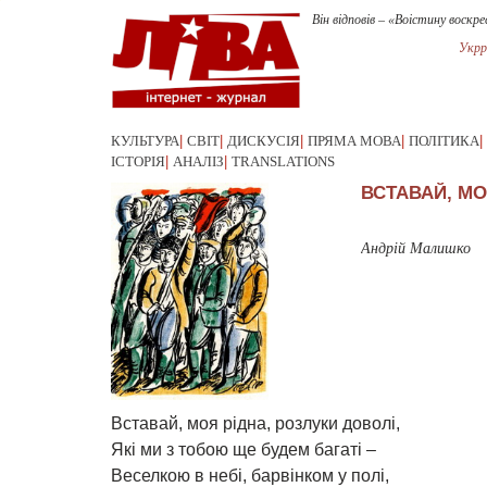
Він відповів – «Воістину воскре
Укрр
КУЛЬТУРА
|
СВІТ
|
ДИСКУСІЯ
|
ПРЯМА МОВА
|
ПОЛІТИКА
|
ІСТОРІЯ
|
АНАЛІЗ
|
TRANSLATIONS
ВСТАВАЙ, МО
Андрій Малишко
Вставай, моя рiдна, розлуки доволi,
Якi ми з тобою ще будем багатi –
Веселкою в небi, барвiнком у полi,