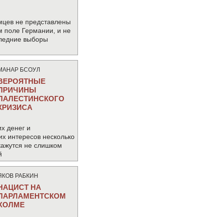
мцев не представлены
м поле Германии, и не
следние выборы
МАНАР БСОУЛ
ВЕРОЯТНЫЕ
ПРИЧИНЫ
ПАЛЕСТИНСКОГО
КРИЗИСА
х денег и
их интересов несколько
кажутся не слишком
й
ЯКОВ РАБКИН
НАЦИСТ НА
ПАРЛАМЕНТСКОМ
ХОЛМЕ