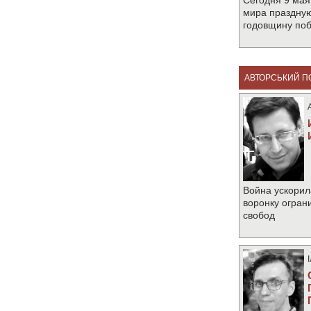
Сегодня 9 мая
мира праздную
годовщину по
АВТОРСЬКИЙ П
Война ускорил
воронку огран
свобод