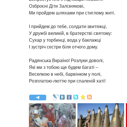
Озброєнi Дiти Залiзняковi,
Ми пройдем шляхами при стиглому житi.
I прийдем до тебе, солдати-звитяжцi,
У дружбi великiй, в братерствi святому:
Сухар у торбинцi, вода у баклажцi
I зустрiч сестри бiля отчого дому.
Радянська Вкраїно! Розлуки доволi,
Якi ми з тобою ще будем багатi –
Веселкою в небi, барвiнком у полi,
Розплатою-люттю при спаленiй хатi!