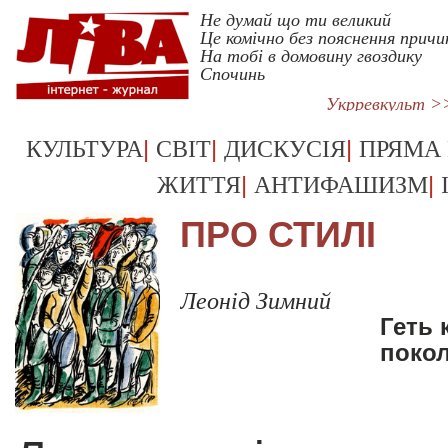
Не думай що ти великий
Це комічно без пояснення причи
На тобі в домовину гвоздику
Спочинь
Укрревкульт >
|
|
|
КУЛЬТУРА
СВІТ
ДИСКУСІЯ
ПРЯМА
|
|
ЖИТТЯ
АНТИФАШИЗМ
ПРО СТИЛІ
Леонід Зимний
Геть 
поко