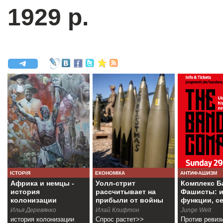
1929 р.
ІСТОРІЯ
ЕКОНОМІКА
АНТИФАШИЗМ
Африка и немцы -
Уолл-стрит
Комплекс Б
история
рассчитывает на
Фашисты: и
колонизации
прибыли от войны
функции, с
Намибии
Илья Деревянко
Илай Клифтон
Junge Welt
история колонизации
Спрос растет>>
Против ревиз