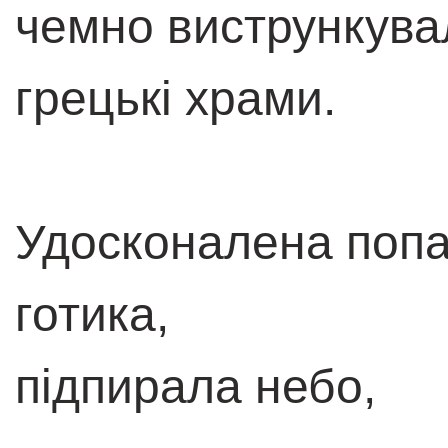
чемно вистрункува
грецькі храми.
Удосконалена поп
готика,
підпирала небо,