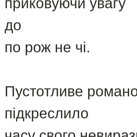
приковуючи увагу
до
по рож не чі.
Пустотливе роман
підкреслило
часу свого невира