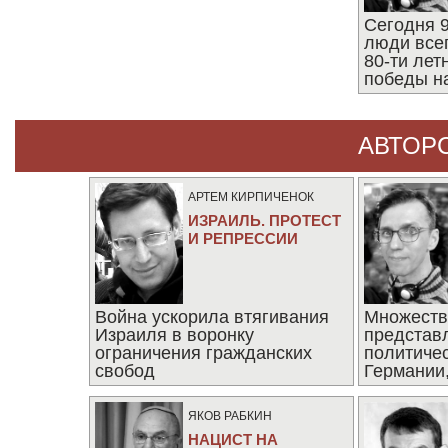
Сегодня 9
люди все
80-ти ле
победы н
АВТОР
АРТЕМ КИРПИЧЕНОК
ИЗРАИЛЬ. ПРОТЕСТ
И РЕПРЕССИИ
Война ускорила втягивания
Множеств
Израиля в воронку
представ
ограничения гражданских
политиче
свобод
Германии,
последни
ЯКОВ РАБКИН
НАЦИСТ НА