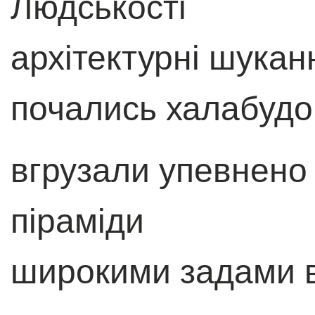
Людськості
архітектурні шука
почались халабудо
вгрузали упевнен
піраміди
широкими задами в