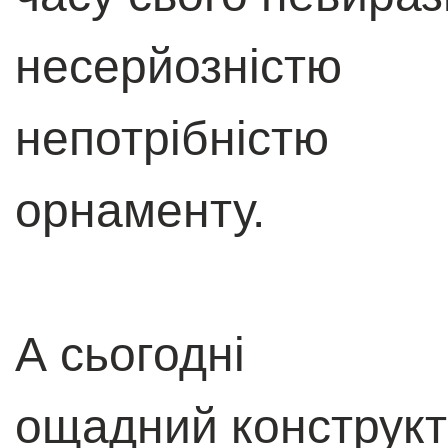
несерйозністю
непотрібністю
орнаменту.
А сьогодні
ощадний конструк