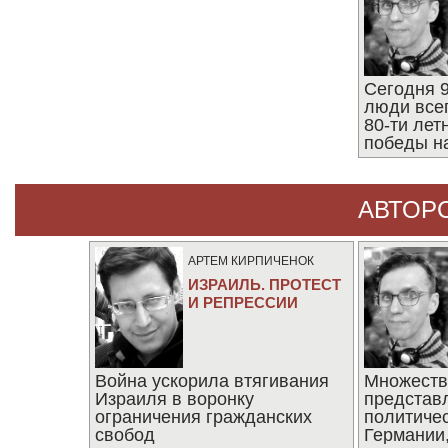
Сегодня 9
люди все
80-ти ле
победы н
АВТОР
АРТЕМ КИРПИЧЕНОК
ИЗРАИЛЬ. ПРОТЕСТ
И РЕПРЕССИИ
Война ускорила втягивания
Множеств
Израиля в воронку
представ
ограничения гражданских
политиче
свобод
Германии,