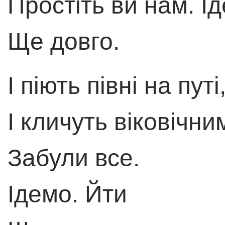
Простiть ви нам. I
Ще довго.
I пiють пiвнi на путi
I кличуть вiковiчн
Забули все.
Iдемо. Йти