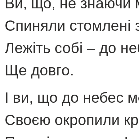
Ви, що, не знаючи 
Спиняли стомленi 
Лежiть собi – до н
Ще довго.
I ви, що до небес 
Своєю окропили к