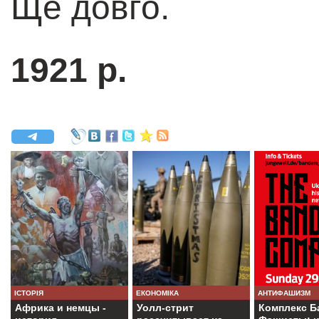
Ще довго.
1921 р.
ІСТОРІЯ
ЕКОНОМІКА
АНТИФАШИЗМ
Африка и немцы -
Уолл-стрит
Комплекс Б