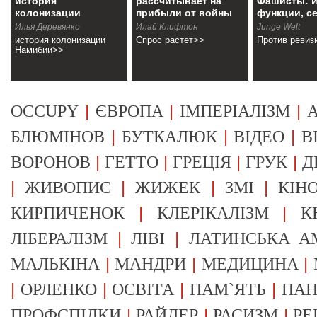
история
рассчитывает на
Фашисты: и
колонизации
прибыли от войны
функции, с
Намибии
Илья Деревянко
Илай Клифтон
Junge Welt
история колонизации
Спрос растет>>
Против ревиз
Намибии>>
|
|
|
OCCUPY
ЄВРОПА
ІМПЕРІАЛІЗМ
А
|
|
|
БЛЮМІНОВ
БУТКАЛЮК
ВІДЕО
В
|
|
|
|
ВОРОНОВ
ГЕТТО
ГРЕЦІЯ
ГРУК
Д
|
|
|
|
ЖИВОПИС
ЖИЖЕК
ЗМІ
КІН
|
|
КИРПИЧЕНОК
КЛЕРІКАЛІЗМ
К
|
|
ЛІБЕРАЛІЗМ
ЛІВІ
ЛАТИНСЬКА А
|
|
|
МАЛЬКІНА
МАНДРИ
МЕДИЦИНА
|
|
|
|
ОРЛЕНКО
ОСВІТА
ПАМ`ЯТЬ
ПА
|
|
|
ПРОФСПІЛКИ
РАЙДЕР
РАСИЗМ
РЕ