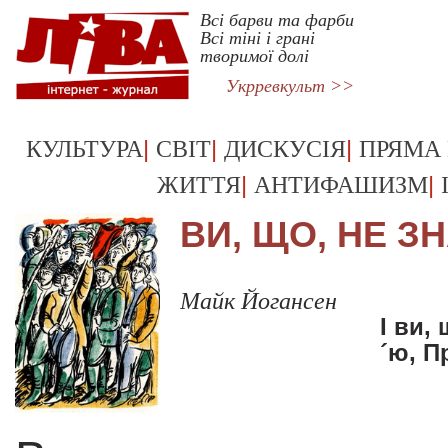
Всі барви та фарби
Всі тіні і грані
творимої долі
Укрревкульт >>
|
|
|
КУЛЬТУРА
СВІТ
ДИСКУСІЯ
ПРЯМА
|
|
ЖИТТЯ
АНТИФАШИЗМ
ВИ, ЩО, НЕ З
Майк Йогансен
I ви,
´ю, П