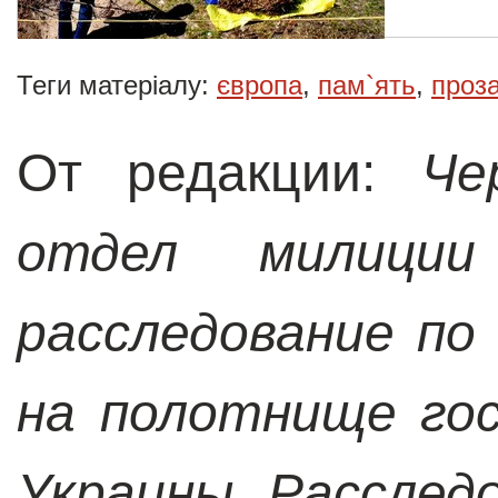
Теги матеріалу:
європа
,
пам`ять
,
проз
От редакции:
Че
отдел милиции
расследование по
на полотнище го
Украины. Расслед