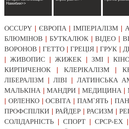
Намибии>>
|
|
|
OCCUPY
ЄВРОПА
ІМПЕРІАЛІЗМ
А
|
|
|
БЛЮМІНОВ
БУТКАЛЮК
ВІДЕО
В
|
|
|
|
ВОРОНОВ
ГЕТТО
ГРЕЦІЯ
ГРУК
Д
|
|
|
|
ЖИВОПИС
ЖИЖЕК
ЗМІ
КІН
|
|
КИРПИЧЕНОК
КЛЕРІКАЛІЗМ
К
|
|
ЛІБЕРАЛІЗМ
ЛІВІ
ЛАТИНСЬКА А
|
|
|
МАЛЬКІНА
МАНДРИ
МЕДИЦИНА
|
|
|
|
ОРЛЕНКО
ОСВІТА
ПАМ`ЯТЬ
ПА
|
|
|
ПРОФСПІЛКИ
РАЙДЕР
РАСИЗМ
РЕ
|
|
СОЛІДАРНІСТЬ
СПОРТ
СРСР-EX