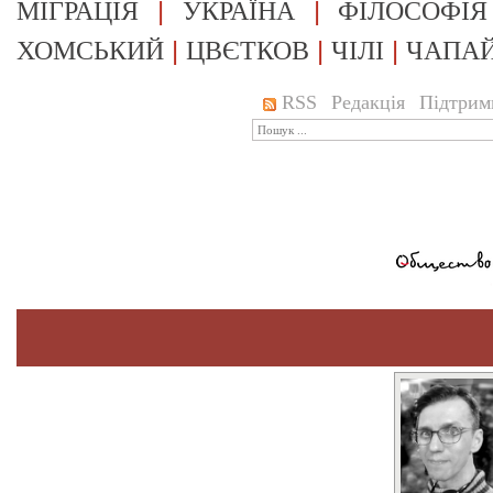
|
|
МІГРАЦІЯ
УКРАЇНА
ФІЛОСОФІЯ
|
|
|
ХОМСЬКИЙ
ЦВЄТКОВ
ЧІЛІ
ЧАПА
RSS
Редакція
Підтрим