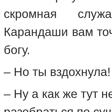
скромная служ
Карандаши вам точ
богу.
– Но ты вздохнула!
– Ну а как же тут 
разобраться по с