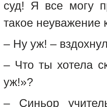
суд! Я все могу п
такое неуважение к
– Ну уж! – вздохну
– Что ты хотела с
уж!»?
– Синьор учител