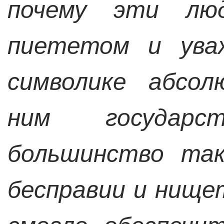
почему эти лю
пиететом и ува
символике абсол
ним государ
большинство так
бесправии и нище