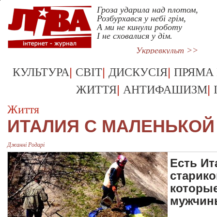
Гроза ударила над плотом,
Розбурхався у небі грім,
А ми не кинули роботу
І не сховалися у дім.
Укрревкульт >>
|
|
|
КУЛЬТУРА
СВІТ
ДИСКУСІЯ
ПРЯМА
|
|
ЖИТТЯ
АНТИФАШИЗМ
Життя
ИТАЛИЯ С МАЛЕНЬКОЙ
Джаннi Родарi
Есть Ит
старико
которые
мужчины