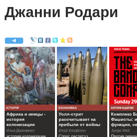
Джанни Родари
ІСТОРІЯ
ЕКОНОМІКА
АНТИФАШИЗМ
Африка и немцы -
Уолл-стрит
Комплекс Б
история
рассчитывает на
Фашисты: и
колонизации
прибыли от войны
функции, с
Намибии
Илья Деревянко
Илай Клифтон
Junge Welt
история колонизации
Спрос растет>>
Против ревиз