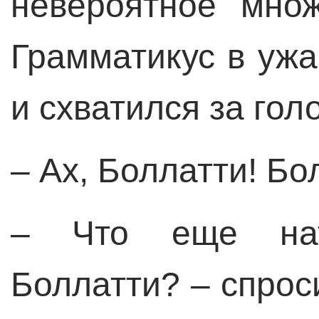
невероятное множ
Грамматикус в ужа
и схватился за голо
– Ах, Боллатти! Бо
– Что еще нат
Боллатти? – спрос