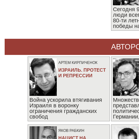
Сегодня 9
люди все
80-ти ле
победы н
АВТОР
АРТЕМ КИРПИЧЕНОК
ИЗРАИЛЬ. ПРОТЕСТ
И РЕПРЕССИИ
Война ускорила втягивания
Множеств
Израиля в воронку
представ
ограничения гражданских
политиче
свобод
Германии,
последни
ЯКОВ РАБКИН
НАЦИСТ НА