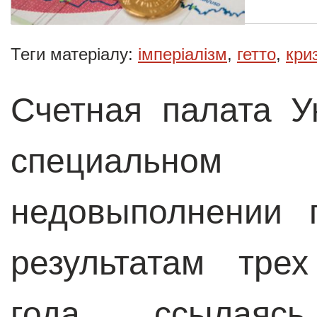
Теги матеріалу:
імперіалізм
,
гетто
,
кри
Счетная палата У
специально
недовыполнении 
результатам тре
года, ссылаяс