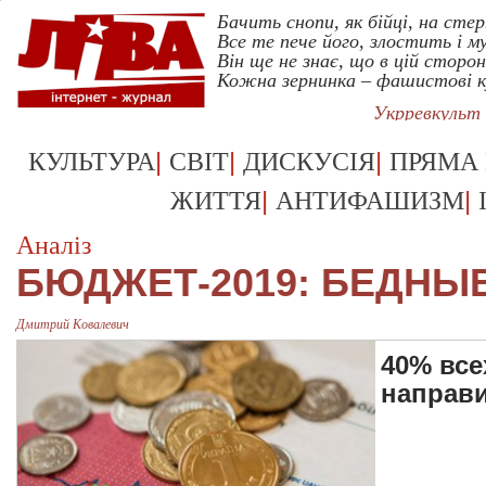
Бачить снопи, як бійці, на стер
Все те пече його, злостить і му
Він ще не знає, що в цій сторон
Кожна зернинка – фашистові к
Укрревкульт
|
|
|
КУЛЬТУРА
СВІТ
ДИСКУСІЯ
ПРЯМА
|
|
ЖИТТЯ
АНТИФАШИЗМ
Аналіз
БЮДЖЕТ-2019: БЕДНЫЕ
Дмитрий Ковалевич
40% все
направи