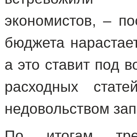
экономистов, – п
бюджета нарастае
а это ставит под 
расходных стате
недовольством зап
По итогам тре