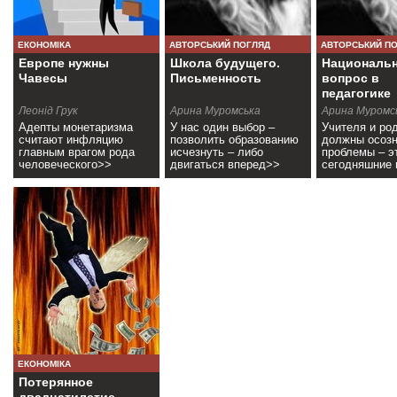
ЕКОНОМІКА
АВТОРСЬКИЙ ПОГЛЯД
АВТОРСЬКИЙ П
Европе нужны
Школа будущего.
Националь
Чавесы
Письменность
вопрос в
педагогике
Леонід Грук
Арина Муромська
Арина Муромс
Адепты монетаризма
У нас один выбор –
Учителя и ро
считают инфляцию
позволить образованию
должны осозн
главным врагом рода
исчезнуть – либо
проблемы – э
человеческого>>
двигаться вперед>>
сегодняшние
всего мира>>
ЕКОНОМІКА
Потерянное