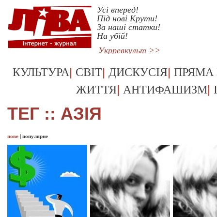
Усі вперед!
Під нові Крути!
За наші статки!
На убій!
Укрревкульт >>
|
|
|
КУЛЬТУРА
СВІТ
ДИСКУСІЯ
ПРЯМА
|
|
ЖИТТЯ
АНТИФАШИЗМ
ТЕГ :: АЗІЯ
нове
|
популярне