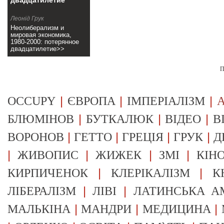
двадцатилетие
Леонід Грук
Неолиберализм и
мировая экономика,
1980-2000: потерянное
двадцатилетие>>
П
|
|
|
OCCUPY
ЄВРОПА
ІМПЕРІАЛІЗМ
А
|
|
|
БЛЮМІНОВ
БУТКАЛЮК
ВІДЕО
В
|
|
|
|
ВОРОНОВ
ГЕТТО
ГРЕЦІЯ
ГРУК
Д
|
|
|
|
ЖИВОПИС
ЖИЖЕК
ЗМІ
КІН
|
|
КИРПИЧЕНОК
КЛЕРІКАЛІЗМ
К
|
|
ЛІБЕРАЛІЗМ
ЛІВІ
ЛАТИНСЬКА А
|
|
|
МАЛЬКІНА
МАНДРИ
МЕДИЦИНА