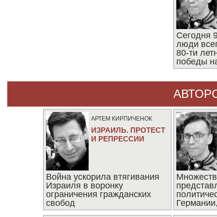
Сегодня 9
люди все
80-ти ле
победы н
АВТОР
АРТЕМ КИРПИЧЕНОК
ИЗРАИЛЬ. ПРОТЕСТ
И РЕПРЕССИИ
Война ускорила втягивания
Множеств
Израиля в воронку
представ
ограничения гражданских
политиче
свобод
Германии,
последни