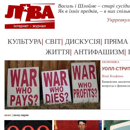
Василь і Шлойме – старі сусіди
Як в їхніх предків, – в них спільн
Укрревку
|
|
|
КУЛЬТУРА
СВІТ
ДИСКУСІЯ
ПРЯМА
|
|
ЖИТТЯ
АНТИФАШИЗМ
ЕКОНОМІКА
УОЛЛ-СТРИ
Илай Клифтон
Банковские аналити
вопросы о финансо
нове
|
популярне