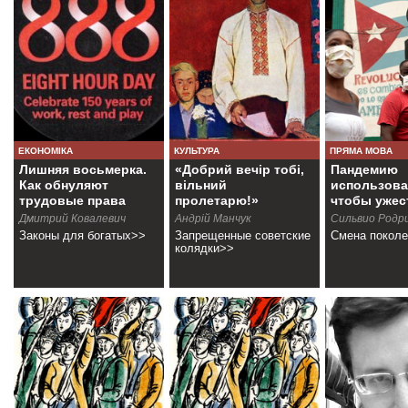
ЕКОНОМІКА
КУЛЬТУРА
ПРЯМА МОВА
Лишняя восьмерка.
«Добрий вечір тобі,
Пандемию
Как обнуляют
вільний
использов
трудовые права
пролетарю!»
чтобы ужес
блокаду
Дмитрий Ковалевич
Андрiй Манчук
Сильвио Родр
Законы для богатых>>
Запрещенные советские
Смена покол
колядки>>