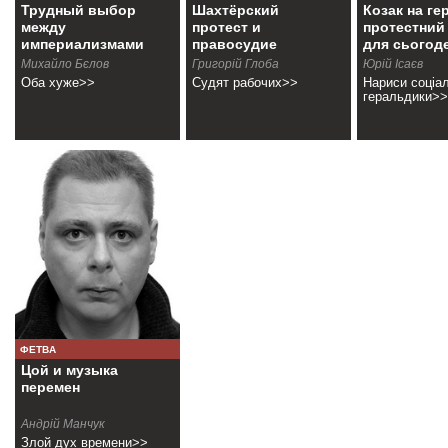
Трудный выбор
Шахтёрский
Козак на гер
между
протест и
протестний
империализмами
правосудие
для сьогод
олигархов
Михайло Бєлов
Григорій Глоба
Юрій Ісаєв
Оба хуже>>
Судят рабочих>>
Нариси соціа
геральдики>>
ФЕТВА
Цой и музыка
перемен
Андрій Манчук
Злой дух времени>>