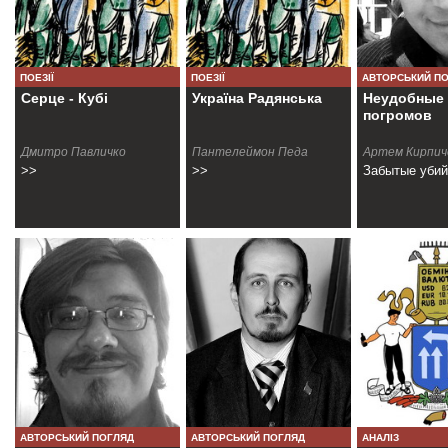
ПОЕЗІЇ
ПОЕЗІЇ
АВТОРСЬКИЙ П
Серце - Кубі
Україна Радянська
Неудобные
погромов
Дмитро Павличко
Пантелеймон Педа
Артем Кирпич
>>
>>
Забытые уби
АВТОРСЬКИЙ ПОГЛЯД
АВТОРСЬКИЙ ПОГЛЯД
АНАЛІЗ